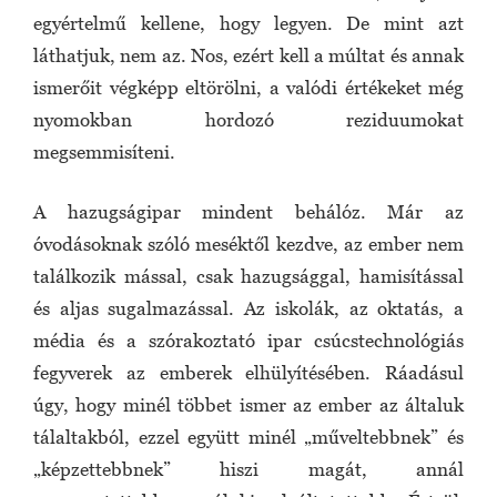
egyértelmű kellene, hogy legyen. De mint azt
láthatjuk, nem az. Nos, ezért kell a múltat és annak
ismerőit végképp eltörölni, a valódi értékeket még
nyomokban hordozó reziduumokat
megsemmisíteni.
A hazugságipar mindent behálóz. Már az
óvodásoknak szóló meséktől kezdve, az ember nem
találkozik mással, csak hazugsággal, hamisítással
és aljas sugalmazással. Az iskolák, az oktatás, a
média és a szórakoztató ipar csúcstechnológiás
fegyverek az emberek elhülyítésében. Ráadásul
úgy, hogy minél többet ismer az ember az általuk
tálaltakból, ezzel együtt minél „műveltebbnek” és
„képzettebbnek” hiszi magát, annál