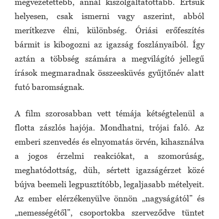
megvezetettebb, annál kiszolgáltatottabb. Értsük
helyesen, csak ismerni vagy aszerint, abból
merítkezve élni, különbség. Óriási erőfeszítés
bármit is kibogozni az igazság foszlányaiból. Így
aztán a többség számára a megvilágító jellegű
írások megmaradnak összeesküvés gyűjtőnév alatt
futó baromságnak.
A film szorosabban vett témája kétségtelenül a
flotta zászlós hajója. Mondhatni, trójai faló. Az
emberi szenvedés és elnyomatás örvén, kihasználva
a jogos érzelmi reakciókat, a szomorúság,
meghatódottság, düh, sértett igazságérzet közé
bújva beemeli legpusztítóbb, legaljasabb mételyeit.
Az ember elérzékenyülve önnön „nagyságától” és
„nemességétől”, csoportokba szerveződve tüntet