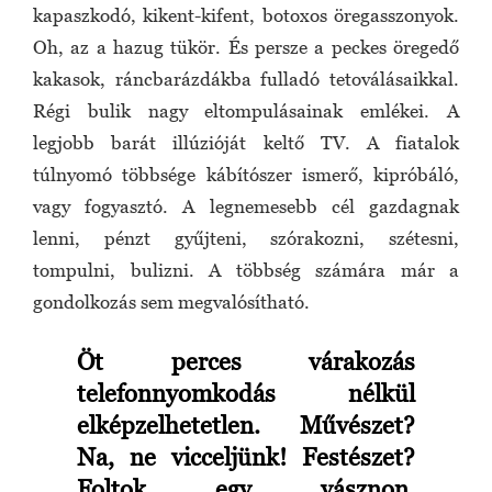
kapaszkodó, kikent-kifent, botoxos öregasszonyok.
Oh, az a hazug tükör. És persze a peckes öregedő
kakasok, ráncbarázdákba fulladó tetoválásaikkal.
Régi bulik nagy eltompulásainak emlékei. A
legjobb barát illúzióját keltő TV. A fiatalok
túlnyomó többsége kábítószer ismerő, kipróbáló,
vagy fogyasztó. A legnemesebb cél gazdagnak
lenni, pénzt gyűjteni, szórakozni, szétesni,
tompulni, bulizni. A többség számára már a
gondolkozás sem megvalósítható.
Öt perces várakozás
telefonnyomkodás nélkül
elképzelhetetlen. Művészet?
Na, ne vicceljünk! Festészet?
Foltok egy vásznon.