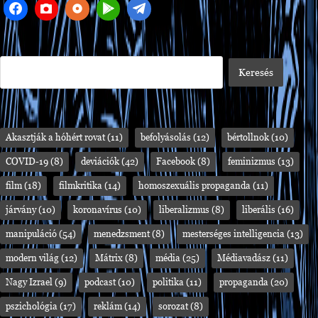
Akasztják a hóhért rovat
(11)
befolyásolás
(12)
bértollnok
(10)
COVID-19
(8)
deviációk
(42)
Facebook
(8)
feminizmus
(13)
film
(18)
filmkritika
(14)
homoszexuális propaganda
(11)
járvány
(10)
koronavírus
(10)
liberalizmus
(8)
liberális
(16)
manipuláció
(54)
menedzsment
(8)
mesterséges intelligencia
(13)
modern világ
(12)
Mátrix
(8)
média
(25)
Médiavadász
(11)
Nagy Izrael
(9)
podcast
(10)
politika
(11)
propaganda
(20)
pszichológia
(17)
reklám
(14)
sorozat
(8)