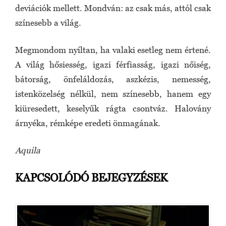
deviációk mellett. Mondván: az csak más, attól csak
színesebb a világ.
Megmondom nyíltan, ha valaki esetleg nem értené.
A világ hősiesség, igazi férfiasság, igazi nőiség,
bátorság, önfeláldozás, aszkézis, nemesség,
istenközelség nélkül, nem színesebb, hanem egy
kiüresedett, keselyűk rágta csontváz. Halovány
árnyéka, rémképe eredeti önmagának.
Aquila
KAPCSOLÓDÓ BEJEGYZÉSEK