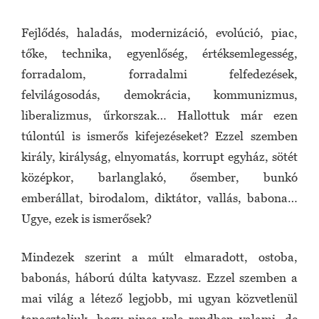
Fejlődés, haladás, modernizáció, evolúció, piac,
tőke, technika, egyenlőség, értéksemlegesség,
forradalom, forradalmi felfedezések,
felvilágosodás, demokrácia, kommunizmus,
liberalizmus, űrkorszak… Hallottuk már ezen
túlontúl is ismerős kifejezéseket? Ezzel szemben
király, királyság, elnyomatás, korrupt egyház, sötét
középkor, barlanglakó, ősember, bunkó
emberállat, birodalom, diktátor, vallás, babona…
Ugye, ezek is ismerősek?
Mindezek szerint a múlt elmaradott, ostoba,
babonás, háború dúlta katyvasz. Ezzel szemben a
mai világ a létező legjobb, mi ugyan közvetlenül
tapasztaljuk, hogy nincs vele rendben valami, de