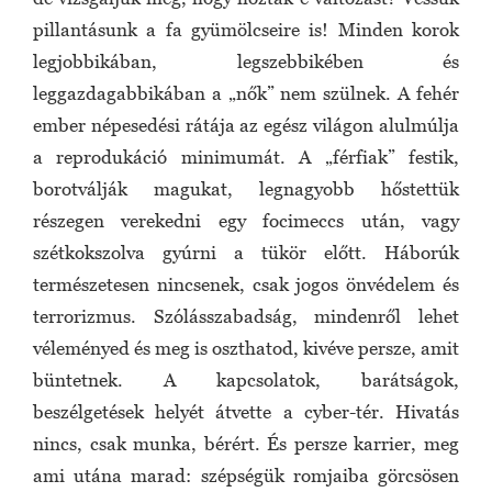
pillantásunk a fa gyümölcseire is! Minden korok
legjobbikában, legszebbikében és
leggazdagabbikában a „nők” nem szülnek. A fehér
ember népesedési rátája az egész világon alulmúlja
a reprodukáció minimumát. A „férfiak” festik,
borotválják magukat, legnagyobb hőstettük
részegen verekedni egy focimeccs után, vagy
szétkokszolva gyúrni a tükör előtt. Háborúk
természetesen nincsenek, csak jogos önvédelem és
terrorizmus. Szólásszabadság, mindenről lehet
véleményed és meg is oszthatod, kivéve persze, amit
büntetnek. A kapcsolatok, barátságok,
beszélgetések helyét átvette a cyber-tér. Hivatás
nincs, csak munka, bérért. És persze karrier, meg
ami utána marad: szépségük romjaiba görcsösen