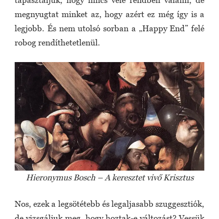
megnyugtat minket az, hogy azért ez még így is a
legjobb. És nem utolsó sorban a „Happy End” felé
robog rendíthetetlenül.
Hieronymus Bosch – A keresztet vivő Krisztus
Nos, ezek a legsötétebb és legaljasabb szuggesztiók,
de vizsgáljuk meg, hogy hoztak-e változást? Vessük