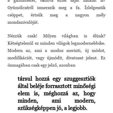
a gazdatestet, okozva ezzel saját halálát is?
Gyümölcséről ismerszik meg a fa. Ízlelgessük
csöppet, értsük meg a nagyon mély
mondanivalóját.
Nézzük csak! Milyen világban is élünk?
Kétségtelenül ez minden világok legmodernebbike.
Modern az, ami a modus szerinti, új módot,
modifikációt, vagy újmódit, divatosat jelent. Ez
önmagában csak egy jelző, azonban
társul hozzá egy szuggesztiók
által beléje forrasztott minőségi
elem is, méghozzá az, hogy
minden, ami modern,
szükségképpen jó, a legjobb.