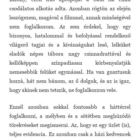
csodálatos alkotás adta. Azonban rögtön az elején
leszögezem, magával a filmmel, annak minőségével
nem foglalkozom. Az sem érdekel, hogy egy
bizonyos, hatalommal és befolyással rendelkező
világerő tagjai és a kívánságukat leső, lelküket
eladók népes tábora nagy csinnadrattával és
kellőképpen színpadiasan körbenyalatják
nemesebbik felüket egymással. Ha van gusztusuk
hozzá, hát nem bánom, az ő dolguk, és az is igaz,
hogy akinek nem tetszik, ne foglalkozzon vele.
Ennél azonban sokkal fontosabb a háttérrel
foglalkozni, a mélyben és a sötétben meghúzódó
törekvéseket megismerni. Az, hogy ez egy üzlet (is),
teljes evidencia. Ez azonban csak a házi kedvencek