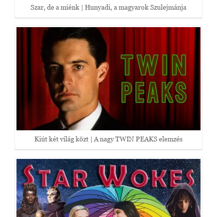
Szar, de a miénk | Hunyadi, a magyarok Szulejmánja
Kiút két világ közt | A nagy TWIN PEAKS elemzés