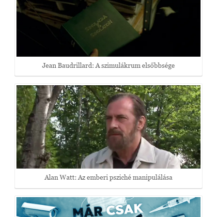
Jean Baudrillard: A szimulákrum elsőbbsége
Alan Watt: Az emberi psziché manipulálása