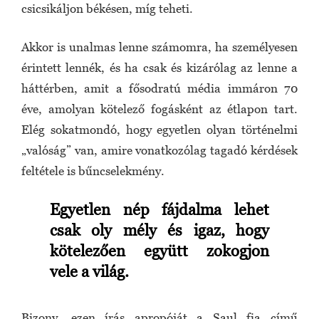
csicsikáljon békésen, míg teheti.
Akkor is unalmas lenne számomra, ha személyesen
érintett lennék, és ha csak és kizárólag az lenne a
háttérben, amit a fősodratú média immáron 70
éve, amolyan kötelező fogásként az étlapon tart.
Elég sokatmondó, hogy egyetlen olyan történelmi
„valóság” van, amire vonatkozólag tagadó kérdések
feltétele is bűncselekmény.
Egyetlen nép fájdalma lehet
csak oly mély és igaz, hogy
kötelezően együtt zokogjon
vele a világ.
Bizony, ezen írás apropóját a Saul fia című