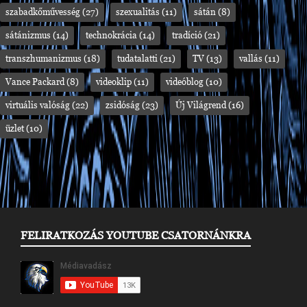
szabadkőművesség
(27)
szexualitás
(11)
sátán
(8)
sátánizmus
(14)
technokrácia
(14)
tradíció
(21)
transzhumanizmus
(18)
tudatalatti
(21)
TV
(13)
vallás
(11)
Vance Packard
(8)
videoklip
(11)
videóblog
(10)
virtuális valóság
(22)
zsidóság
(23)
Új Világrend
(16)
üzlet
(10)
FELIRATKOZÁS YOUTUBE CSATORNÁNKRA