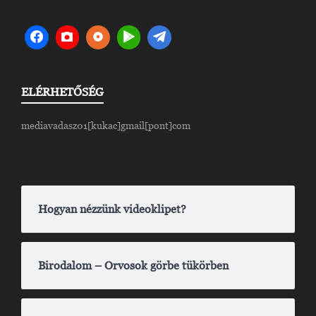
ELÉRHETŐSÉG
mediavadasz01[kukac]gmail[pont]com
Hogyan nézzünk videoklipet?
Birodalom – Orvosok görbe tükörben