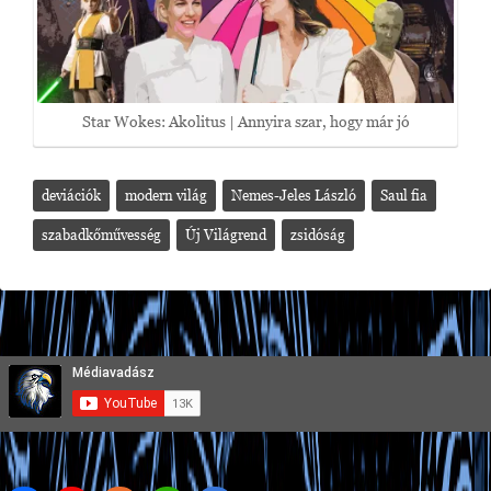
Star Wokes: Akolitus | Annyira szar, hogy már jó
deviációk
modern világ
Nemes-Jeles László
Saul fia
szabadkőművesség
Új Világrend
zsidóság