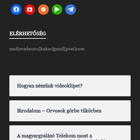
ELÉRHETŐSÉG
mediavadasz01[kukac]gmail[pont]com
Hogyan nézzünk videoklipet?
Birodalom – Orvosok görbe tükörben
A magyargyalázó Telekom most a