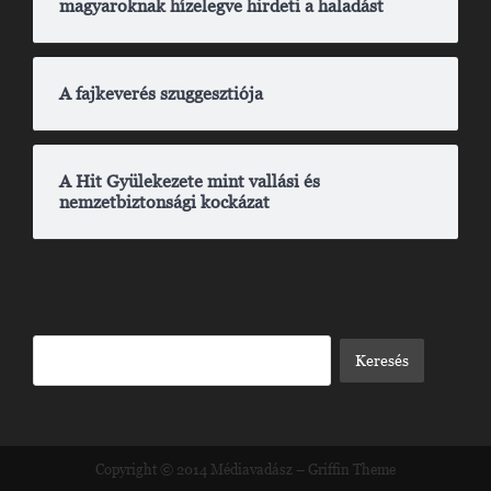
magyaroknak hízelegve hirdeti a haladást
A fajkeverés szuggesztiója
A Hit Gyülekezete mint vallási és
nemzetbiztonsági kockázat
Copyright © 2014
Médiavadász
–
Griffin Theme