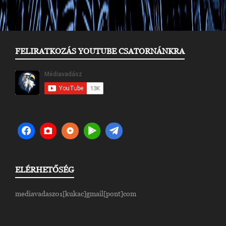
FELIRATKOZÁS YOUTUBE CSATORNÁNKRA
ELÉRHETŐSÉG
mediavadasz01[kukac]gmail[pont]com