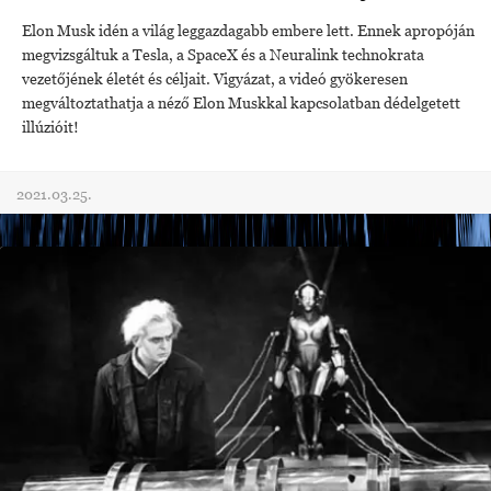
Elon Musk idén a világ leggazdagabb embere lett. Ennek apropóján
megvizsgáltuk a Tesla, a SpaceX és a Neuralink technokrata
vezetőjének életét és céljait. Vigyázat, a videó gyökeresen
megváltoztathatja a néző Elon Muskkal kapcsolatban dédelgetett
illúzióit!
2021.03.25.