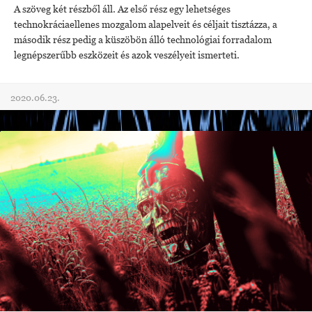
A szöveg két részből áll. Az első rész egy lehetséges
technokráciaellenes mozgalom alapelveit és céljait tisztázza, a
második rész pedig a küszöbön álló technológiai forradalom
legnépszerűbb eszközeit és azok veszélyeit ismerteti.
2020.06.23.