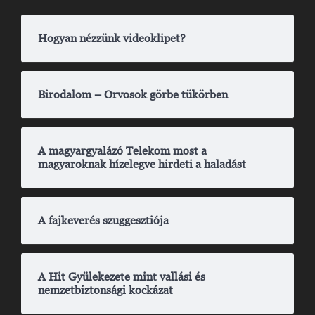
Hogyan nézzünk videoklipet?
Birodalom – Orvosok görbe tükörben
A magyargyalázó Telekom most a
magyaroknak hízelegve hirdeti a haladást
A fajkeverés szuggesztiója
A Hit Gyülekezete mint vallási és
nemzetbiztonsági kockázat