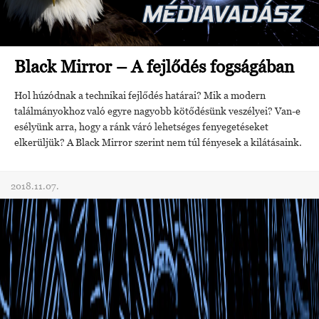
Black Mirror – A fejlődés fogságában
Hol húzódnak a technikai fejlődés határai? Mik a modern
találmányokhoz való egyre nagyobb kötődésünk veszélyei? Van-e
esélyünk arra, hogy a ránk váró lehetséges fenyegetéseket
elkerüljük? A Black Mirror szerint nem túl fényesek a kilátásaink.
2018.11.07.