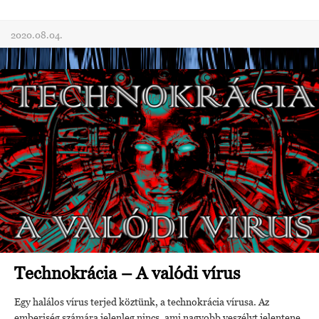
2020.08.04.
Technokrácia – A valódi vírus
Egy halálos vírus terjed köztünk, a technokrácia vírusa. Az
emberiség számára jelenleg nincs, ami nagyobb veszélyt jelentene.