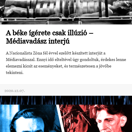
A béke ígérete csak illúzió –
Médiavadász interjú
A Nacionalista Zóna fél évvel ezelőtt készített interjút a
Médiavadásszal. Ennyi idő elteltével úgy gondoltuk, érdekes lenne
elemezni kicsit az eseményeket, és természetesen a jövőbe
tekinteni.
2020.12.07.