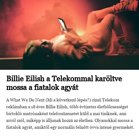
Billie Eilish a Telekommal karöltve
mossa a fiatalok agyát
A What We Do Next (Mi a következő lépés?) című Telekom
reklámban a 18 éves Billie Eilish, több évtizetes életbölcsességet
birtokló matrónaként telefonüzenetet küld a mai tiniknek, ami
arról szól, miképp is álljanak hozzá az élethez. Olyanokkal mossa a
fiatalok agyát, amiktől egy normális felnőtt óvva intené gyermekét.