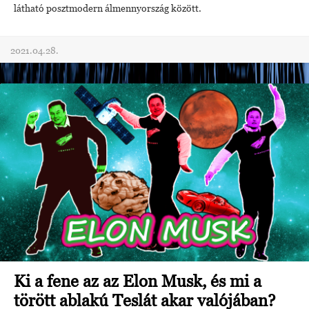
látható posztmodern álmennyország között.
2021.04.28.
Ki a fene az az Elon Musk, és mi a
törött ablakú Teslát akar valójában?