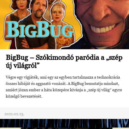
BigBug – Szókimondó paródia a „szép
új világról”
Végre egy vígjáték, ami egy az egyben tartalmazza a technokrácia
összes hibáját és aggasztó vonását. A BigBug bemutatja mindazt,
amiért józan ember a háta közepére kívánja a „szép új világ” egyre
közelgő bevezetését.
2022.02.23.