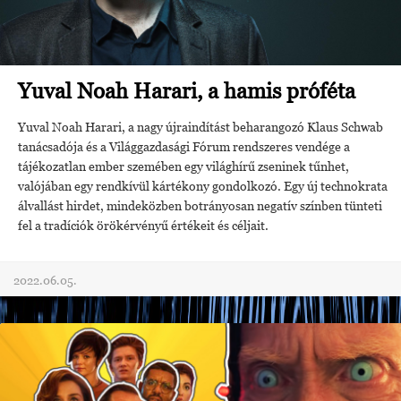
Yuval Noah Harari, a hamis próféta
Yuval Noah Harari, a nagy újraindítást beharangozó Klaus Schwab
tanácsadója és a Világgazdasági Fórum rendszeres vendége a
tájékozatlan ember szemében egy világhírű zseninek tűnhet,
valójában egy rendkívül kártékony gondolkozó. Egy új technokrata
álvallást hirdet, mindeközben botrányosan negatív színben tünteti
fel a tradíciók örökérvényű értékeit és céljait.
2022.06.05.