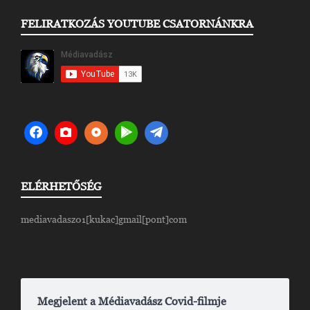
FELIRATKOZÁS YOUTUBE CSATORNÁNKRA
ELÉRHETŐSÉG
mediavadasz01[kukac]gmail[pont]com
Megjelent a Médiavadász Covid-filmje