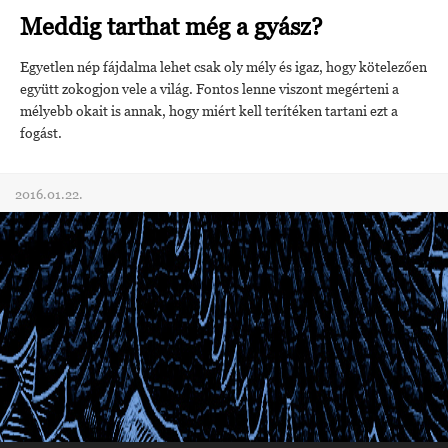
Meddig tarthat még a gyász?
Egyetlen nép fájdalma lehet csak oly mély és igaz, hogy kötelezően
együtt zokogjon vele a világ. Fontos lenne viszont megérteni a
mélyebb okait is annak, hogy miért kell terítéken tartani ezt a
fogást.
2016.01.22.