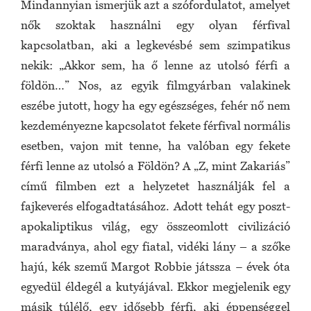
Mindannyian ismerjük azt a szófordulatot, amelyet
nők szoktak használni egy olyan férfival
kapcsolatban, aki a legkevésbé sem szimpatikus
nekik: „Akkor sem, ha ő lenne az utolsó férfi a
földön…” Nos, az egyik filmgyárban valakinek
eszébe jutott, hogy ha egy egészséges, fehér nő nem
kezdeményezne kapcsolatot fekete férfival normális
esetben, vajon mit tenne, ha valóban egy fekete
férfi lenne az utolsó a Földön? A „Z, mint Zakariás”
című filmben ezt a helyzetet használják fel a
fajkeverés elfogadtatásához. Adott tehát egy poszt-
apokaliptikus világ, egy összeomlott civilizáció
maradványa, ahol egy fiatal, vidéki lány – a szőke
hajú, kék szemű Margot Robbie játssza − évek óta
egyedül éldegél a kutyájával. Ekkor megjelenik egy
másik túlélő, egy idősebb férfi, aki éppenséggel