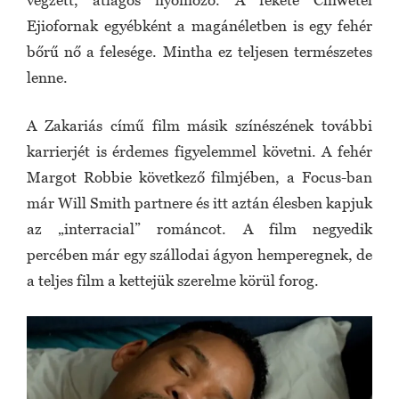
végzett, átlagos nyomozó. A fekete Chiwetel
Ejiofornak egyébként a magánéletben is egy fehér
bőrű nő a felesége. Mintha ez teljesen természetes
lenne.
A Zakariás című film másik színészének további
karrierjét is érdemes figyelemmel követni. A fehér
Margot Robbie következő filmjében, a Focus-ban
már Will Smith partnere és itt aztán élesben kapjuk
az „interracial” románcot. A film negyedik
percében már egy szállodai ágyon hemperegnek, de
a teljes film a kettejük szerelme körül forog.