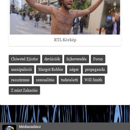
RTL Kórkép
Chiwetel Ejiofor
deviációk
fajkeveredés
Focus
manipuláció
Margot Robbie
néger
propaganda
rasszizmus
szexualitás
tudatalatti
Will Smith
Z mint Zakariás