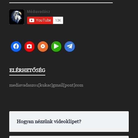
ELÉRHETŐSÉG
mediavadasz01[kukac]gmail[pont]com
Hogyan nézzünk videoklipet?