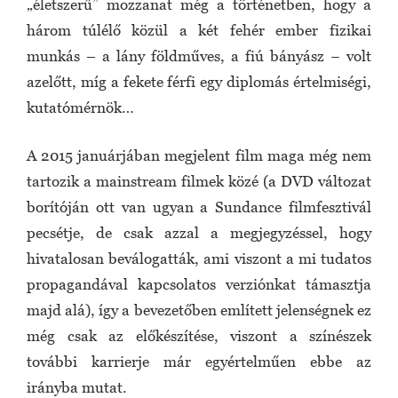
„életszerű” mozzanat még a történetben, hogy a
három túlélő közül a két fehér ember fizikai
munkás – a lány földműves, a fiú bányász − volt
azelőtt, míg a fekete férfi egy diplomás értelmiségi,
kutatómérnök…
A 2015 januárjában megjelent film maga még nem
tartozik a mainstream filmek közé (a DVD változat
borítóján ott van ugyan a Sundance filmfesztivál
pecsétje, de csak azzal a megjegyzéssel, hogy
hivatalosan beválogatták, ami viszont a mi tudatos
propagandával kapcsolatos verziónkat támasztja
majd alá), így a bevezetőben említett jelenségnek ez
még csak az előkészítése, viszont a színészek
további karrierje már egyértelműen ebbe az
irányba mutat.