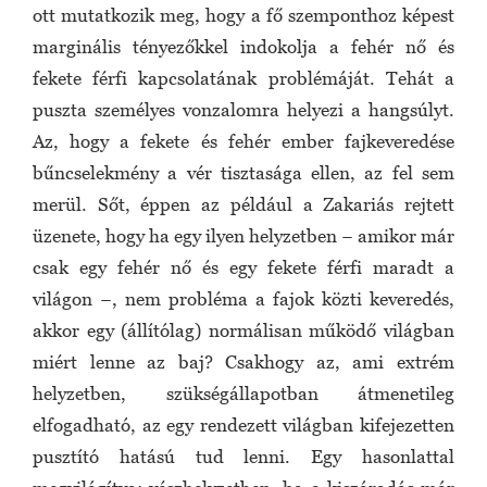
ott mutatkozik meg, hogy a fő szemponthoz képest
marginális tényezőkkel indokolja a fehér nő és
fekete férfi kapcsolatának problémáját. Tehát a
puszta személyes vonzalomra helyezi a hangsúlyt.
Az, hogy a fekete és fehér ember fajkeveredése
bűncselekmény a vér tisztasága ellen, az fel sem
merül. Sőt, éppen az például a Zakariás rejtett
üzenete, hogy ha egy ilyen helyzetben − amikor már
csak egy fehér nő és egy fekete férfi maradt a
világon −, nem probléma a fajok közti keveredés,
akkor egy (állítólag) normálisan működő világban
miért lenne az baj? Csakhogy az, ami extrém
helyzetben, szükségállapotban átmenetileg
elfogadható, az egy rendezett világban kifejezetten
pusztító hatású tud lenni. Egy hasonlattal