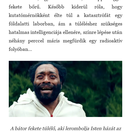
fekete bőrű. Később kiderül róla, hogy
kutatómérnökként élte túl a katasztrófát egy
földalatti laborban, ám a túléléshez szükséges
hatalmas intelligenciája ellenére, színre lépése után
néhány perccel máris megfürdik egy radioaktív
folyóban…
A bátor fekete túlélő, aki lerombolja Isten házát az