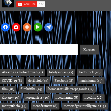
Akasztják a hóhért rovat
(11)
befolyásolás
(12)
bértollnok
(10)
COVID-19
(8)
deviációk
(42)
Facebook
(8)
feminizmus
(13)
film
(18)
filmkritika
(14)
homoszexuális propaganda
(11)
járvány
(10)
koronavírus
(10)
liberalizmus
(8)
liberális
(16)
manipuláció
(54)
menedzsment
(8)
mesterséges intelligencia
(13)