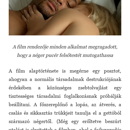
A film rendezője minden alkalmat megragadott,
hogy a néger pucér felsőtestét mutogathassa
A film alaptörténete is megérne egy posztot,
ahogyan a normális társadalmak destrukciójának
érdekében a közönséges zsebtolvajlást egy
tisztességes társadalmi foglalkozásnak próbálják
beállítani. A főszereplőnő a lopás, az átverés, a
csalás és sikkasztás trükkjeit tanulja el a gettóból
származó négertől. (Még egy erőltetve beszúrt
utalást is elrejtettek a filmben, ahol a fajkeveredés