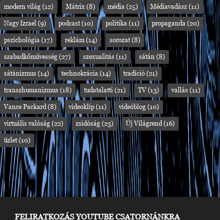
modern világ
(12)
Mátrix
(8)
média
(25)
Médiavadász
(11)
Nagy Izrael
(9)
podcast
(10)
politika
(11)
propaganda
(20)
pszichológia
(17)
reklám
(14)
sorozat
(8)
szabadkőművesség
(27)
szexualitás
(11)
sátán
(8)
sátánizmus
(14)
technokrácia
(14)
tradíció
(21)
transzhumanizmus
(18)
tudatalatti
(21)
TV
(13)
vallás
(11)
Vance Packard
(8)
videoklip
(11)
videóblog
(10)
virtuális valóság
(22)
zsidóság
(23)
Új Világrend
(16)
üzlet
(10)
FELIRATKOZÁS YOUTUBE CSATORNÁNKRA