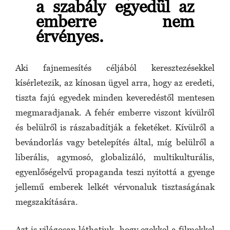
a szabály egyedül az
emberre nem
érvényes.
Aki fajnemesítés céljából keresztezésekkel
kísérletezik, az kínosan ügyel arra, hogy az eredeti,
tiszta fajú egyedek minden keveredéstől mentesen
megmaradjanak. A fehér emberre viszont kívülről
és belülről is rászabadítják a feketéket. Kívülről a
bevándorlás vagy betelepítés által, míg belülről a
liberális, agymosó, globalizáló, multikulturális,
egyenlőségelvű propaganda teszi nyitottá a gyenge
jellemű emberek lelkét vérvonaluk tisztaságának
megszakítására.
Azt is világosan láthatjuk, hogy ezekkel a filmekkel