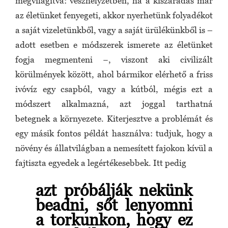
megvilágítva: vészhelyzetben, ha a kiszáradás már
az életünket fenyegeti, akkor nyerhetünk folyadékot
a saját vizeletünkből, vagy a saját ürülékünkből is –
adott esetben e módszerek ismerete az életünket
fogja megmenteni −, viszont aki civilizált
körülmények között, ahol bármikor elérhető a friss
ivóvíz egy csapból, vagy a kútból, mégis ezt a
módszert alkalmazná, azt joggal tarthatná
betegnek a környezete. Kiterjesztve a problémát és
egy másik fontos példát használva: tudjuk, hogy a
növény és állatvilágban a nemesített fajokon kívül a
fajtiszta egyedek a legértékesebbek. Itt pedig
azt próbálják nekünk
beadni, sőt lenyomni
a torkunkon, hogy ez