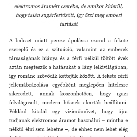
elektromos áramért cserébe, de amikor kiderül,
hogy talán sugárfertőzött, így őrzi meg emberi
tartását
A baleset miatt persze ápolásra szorul a fekete
szereplő és ez a szituáció, valamint az emberek
társaságának hiánya és a férfi nélkül töltött évek
aztán megteszik a hatásukat a lány lelkivilágában,
így románc szövődik kettejük között. A fekete férfi
jellemábrázolása egyébként meglepően hitelesre
sikeredett, annak köszönhetően, hogy igazi
felvilágosult, modern hősnek akarták beállítani.
Például kitalál egy vízierőművet, hogy újra
tudjanak elektromos áramot használni – mintha e
nélkül élni sem lehetne −, de ehhez nem lehet elég