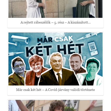
A rejtett rábeszélők – 5. rész – A kiszámított…
Már csak két hét – A Covid-járvány valódi története