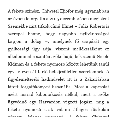
A fekete színész, Chiwetel Ejiofor még ugyanabban
az évben leforgatta a 2015 decemberében megjelent
Szemekbe zárt titkok című filmet − Julia Roberts is
szerepel benne, hogy nagyobb nyilvánosságot
kapjon a dolog −, amelynek fő csapását egy
gyilkossági ügy adja, viszont mellékszálként ez
alkalommal a szintén szőke hajú, kék szemű Nicole
Kidman és a fekete nyomozó között lehetünk tanúi
egy 12 éven át tartó beteljesületlen szerelemnek. A
figyelemelterelő hadművelet itt is a Zakariásban
látott forgatókönyvet használja. Most a kapcsolat
azért marad kibontakozás nélkül, mert a szőke
ügyvédnő egy Harvardon végzett jogász, míg a
fekete nyomozó csak valami átlagos főiskolán