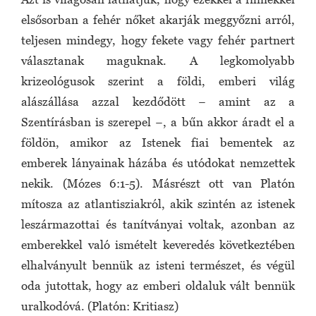
elsősorban a fehér nőket akarják meggyőzni arról,
teljesen mindegy, hogy fekete vagy fehér partnert
választanak maguknak. A legkomolyabb
krizeológusok szerint a földi, emberi világ
alászállása azzal kezdődött − amint az a
Szentírásban is szerepel −, a bűn akkor áradt el a
földön, amikor az Istenek fiai bementek az
emberek lányainak házába és utódokat nemzettek
nekik. (Mózes 6:1-5). Másrészt ott van Platón
mítosza az atlantisziakról, akik szintén az istenek
leszármazottai és tanítványai voltak, azonban az
emberekkel való ismételt keveredés következtében
elhalványult bennük az isteni természet, és végül
oda jutottak, hogy az emberi oldaluk vált bennük
uralkodóvá. (Platón: Kritiasz)