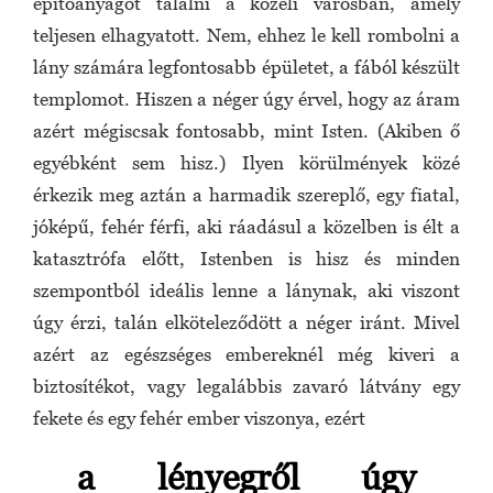
építőanyagot találni a közeli városban, amely
teljesen elhagyatott. Nem, ehhez le kell rombolni a
lány számára legfontosabb épületet, a fából készült
templomot. Hiszen a néger úgy érvel, hogy az áram
azért mégiscsak fontosabb, mint Isten. (Akiben ő
egyébként sem hisz.) Ilyen körülmények közé
érkezik meg aztán a harmadik szereplő, egy fiatal,
jóképű, fehér férfi, aki ráadásul a közelben is élt a
katasztrófa előtt, Istenben is hisz és minden
szempontból ideális lenne a lánynak, aki viszont
úgy érzi, talán elköteleződött a néger iránt. Mivel
azért az egészséges embereknél még kiveri a
biztosítékot, vagy legalábbis zavaró látvány egy
fekete és egy fehér ember viszonya, ezért
a lényegről úgy