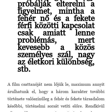
próbálják elterelni a
figyelmet, mintha a
fehér nő és a fekete
férfi közötti kapcsolat
csak amiatt lenne
problémás, mert
kevesebb a közös
személyes szál, nagy
az életkori különbség,
stb.
A film csattanóját nem lőjük le, maximum annyit
árulhatunk el, hogy a három karakter további
története valószínűleg a fehér és fekete társadalom
későbbi, történelmi sorsát vetíti előre. Rendkívül