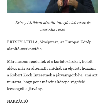
Ertsey Attilával készült interjú
első része
és
második része
ERTSEY ATTILA, ökoépítész, az Európai Közép
alapító szerkesztője
Márciusban rendelték el a korlátozásokat, holott
akkor már az alternatív médiában eljutott hozzám
a Robert Koch Intézetnek a járványgörbéje, ami azt
mutatta, hogy pont március közepe-végefelé
lecsengett a járvány.
NARRÁCIÓ