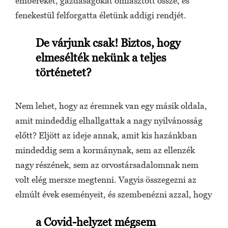
embereket, gazdaságokat omlasztott össze, és
fenekestül felforgatta életünk addigi rendjét.
De várjunk csak! Biztos, hogy
elmesélték nekünk a teljes
történetet?
Nem lehet, hogy az éremnek van egy másik oldala,
amit mindeddig elhallgattak a nagy nyilvánosság
előtt? Eljött az ideje annak, amit kis hazánkban
mindeddig sem a kormánynak, sem az ellenzék
nagy részének, sem az orvostársadalomnak nem
volt elég mersze megtenni. Vagyis összegezni az
elmúlt évek eseményeit, és szembenézni azzal, hogy
a Covid-helyzet mégsem