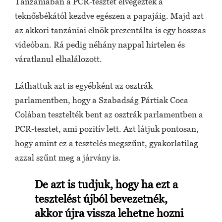
Tanzániában a PCR-tesztet elvégezték a
teknősbékától kezdve egészen a papajáig. Majd azt
az akkori tanzániai elnök prezentálta is egy hosszas
videóban. Rá pedig néhány nappal hirtelen és
váratlanul elhalálozott.
Láthattuk azt is egyébként az osztrák
parlamentben, hogy a Szabadság Pártiak Coca
Colában tesztelték bent az osztrák parlamentben a
PCR-tesztet, ami pozitív lett. Azt látjuk pontosan,
hogy amint ez a tesztelés megszűnt, gyakorlatilag
azzal szűnt meg a járvány is.
De azt is tudjuk, hogy ha ezt a
tesztelést újból bevezetnék,
akkor újra vissza lehetne hozni