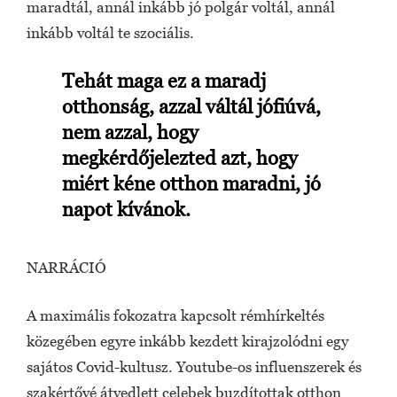
maradtál, annál inkább jó polgár voltál, annál
inkább voltál te szociális.
Tehát maga ez a maradj
otthonság, azzal váltál jófiúvá,
nem azzal, hogy
megkérdőjelezted azt, hogy
miért kéne otthon maradni, jó
napot kívánok.
NARRÁCIÓ
A maximális fokozatra kapcsolt rémhírkeltés
közegében egyre inkább kezdett kirajzolódni egy
sajátos Covid-kultusz. Youtube-os influenszerek és
szakértővé átvedlett celebek buzdítottak otthon