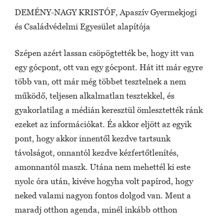
DEMÉNY-NAGY KRISTÓF, Apaszív Gyermekjogi
és Családvédelmi Egyesület alapítója
Szépen azért lassan csöpögtették be, hogy itt van
egy gócpont, ott van egy gócpont. Hát itt már egyre
több van, ott már még többet tesztelnek a nem
működő, teljesen alkalmatlan tesztekkel, és
gyakorlatilag a médián keresztül ömlesztették ránk
ezeket az információkat. És akkor eljött az egyik
pont, hogy akkor innentől kezdve tartsunk
távolságot, onnantól kezdve kézfertőtlenítés,
amonnantól maszk. Utána nem mehettél ki este
nyolc óra után, kivéve hogyha volt papírod, hogy
neked valami nagyon fontos dolgod van. Ment a
maradj otthon agenda, minél inkább otthon