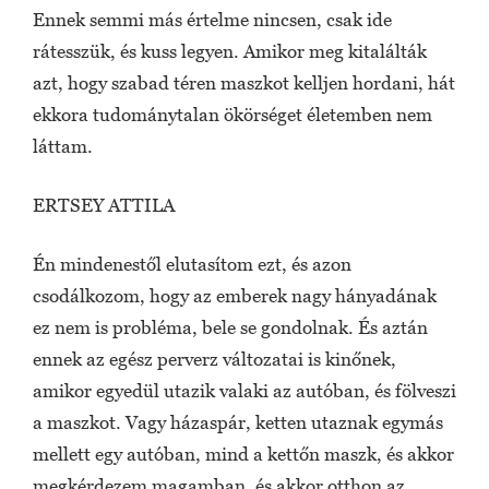
Ennek semmi más értelme nincsen, csak ide
rátesszük, és kuss legyen. Amikor meg kitalálták
azt, hogy szabad téren maszkot kelljen hordani, hát
ekkora tudománytalan ökörséget életemben nem
láttam.
ERTSEY ATTILA
Én mindenestől elutasítom ezt, és azon
csodálkozom, hogy az emberek nagy hányadának
ez nem is probléma, bele se gondolnak. És aztán
ennek az egész perverz változatai is kinőnek,
amikor egyedül utazik valaki az autóban, és fölveszi
a maszkot. Vagy házaspár, ketten utaznak egymás
mellett egy autóban, mind a kettőn maszk, és akkor
megkérdezem magamban, és akkor otthon az