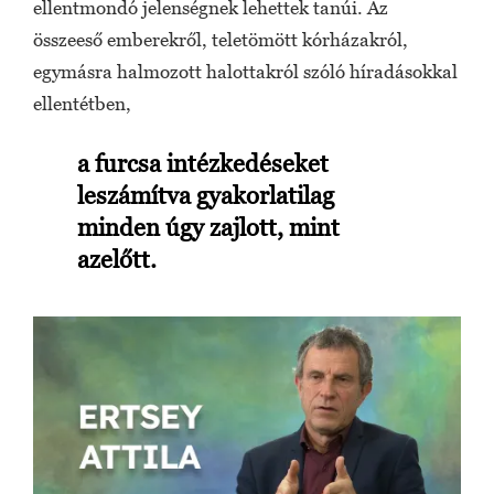
ellentmondó jelenségnek lehettek tanúi. Az
összeeső emberekről, teletömött kórházakról,
egymásra halmozott halottakról szóló híradásokkal
ellentétben,
a furcsa intézkedéseket
leszámítva gyakorlatilag
minden úgy zajlott, mint
azelőtt.