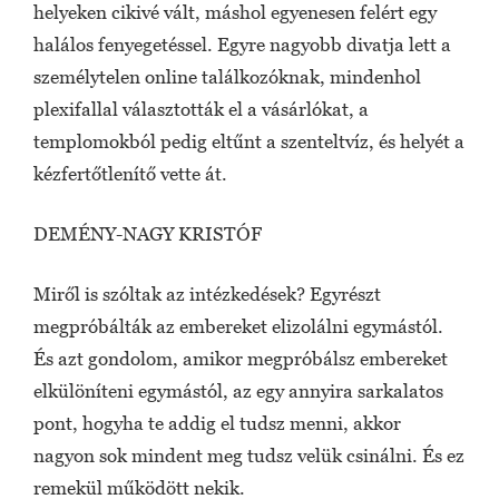
helyeken cikivé vált, máshol egyenesen felért egy
halálos fenyegetéssel. Egyre nagyobb divatja lett a
személytelen online találkozóknak, mindenhol
plexifallal választották el a vásárlókat, a
templomokból pedig eltűnt a szenteltvíz, és helyét a
kézfertőtlenítő vette át.
DEMÉNY-NAGY KRISTÓF
Miről is szóltak az intézkedések? Egyrészt
megpróbálták az embereket elizolálni egymástól.
És azt gondolom, amikor megpróbálsz embereket
elkülöníteni egymástól, az egy annyira sarkalatos
pont, hogyha te addig el tudsz menni, akkor
nagyon sok mindent meg tudsz velük csinálni. És ez
remekül működött nekik.