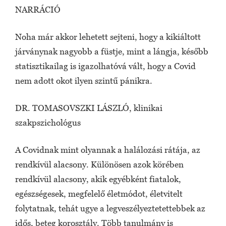
NARRÁCIÓ
Noha már akkor lehetett sejteni, hogy a kikiáltott
járványnak nagyobb a füstje, mint a lángja, később
statisztikailag is igazolhatóvá vált, hogy a Covid
nem adott okot ilyen szintű pánikra.
DR. TOMASOVSZKI LÁSZLÓ, klinikai
szakpszichológus
A Covidnak mint olyannak a halálozási rátája, az
rendkívül alacsony. Különösen azok körében
rendkívül alacsony, akik egyébként fiatalok,
egészségesek, megfelelő életmódot, életvitelt
folytatnak, tehát ugye a legveszélyeztetettebbek az
idős, beteg korosztály. Több tanulmány is