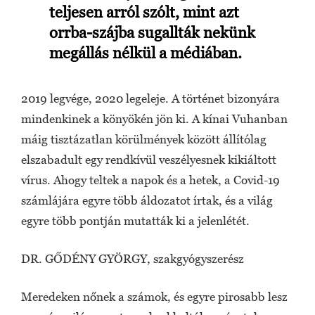
teljesen arról szólt, mint azt
orrba-szájba sugallták nekünk
megállás nélkül a médiában.
2019 legvége, 2020 legeleje. A történet bizonyára
mindenkinek a könyökén jön ki. A kínai Vuhanban
máig tisztázatlan körülmények között állítólag
elszabadult egy rendkívül veszélyesnek kikiáltott
vírus. Ahogy teltek a napok és a hetek, a Covid-19
számlájára egyre több áldozatot írtak, és a világ
egyre több pontján mutatták ki a jelenlétét.
DR. GŐDÉNY GYÖRGY, szakgyógyszerész
Meredeken nőnek a számok, és egyre pirosabb lesz