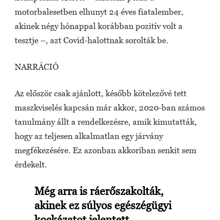
motorbalesetben elhunyt 24 éves fiatalember,
akinek négy hónappal korábban pozitív volt a
tesztje –, azt Covid-halottnak sorolták be.
NARRÁCIÓ
Az először csak ajánlott, később kötelezővé tett
maszkviselés kapcsán már akkor, 2020-ban számos
tanulmány állt a rendelkezésre, amik kimutatták,
hogy az teljesen alkalmatlan egy járvány
megfékezésére. Ez azonban akkoriban senkit sem
érdekelt.
Még arra is ráerőszakolták,
akinek ez súlyos egészégügyi
kockázatot jelentett.