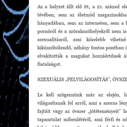
Az a helyzet állt elő itt, a 21. század 
tévében, sem az életmód magazinokban
hányadában, sem az interneten, sem a b
pornóról és a szórakozóhelyekről nem is
szexualitásról, ami közelebb vihetné
kiküszöbölendő, néhány fontos pontban i
elvakították a magukat hozzáértőnek 
fiatalságot.
SZEXUÁLIS „FELVILÁGOSÍTÁS”, ÓVSZ
Le kell szögeznünk már az elején, ho
világosítanak fel arról, ami a szexus l
fajtáit vagy az óvszer „jótéteményeit” 
tapasztalat mibenlétéről, ami férfi és n