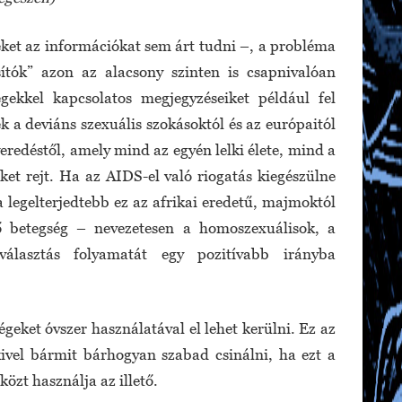
zeket az információkat sem árt tudni –, a probléma
sítók” azon az alacsony szinten is csapnivalóan
gekkel kapcsolatos megjegyzéseiket például fel
k a deviáns szexuális szokásoktól és az európaitól
redéstől, amely mind az egyén lelki élete, mind a
ket rejt. Ha az AIDS-el való riogatás kiegészülne
a legelterjedtebb ez az afrikai eredetű, majmoktól
dő betegség – nevezetesen a homoszexuálisok, a
lasztás folyamatát egy pozitívabb irányba
geket óvszer használatával el lehet kerülni. Ez az
kivel bármit bárhogyan szabad csinálni, ha ezt a
özt használja az illető.