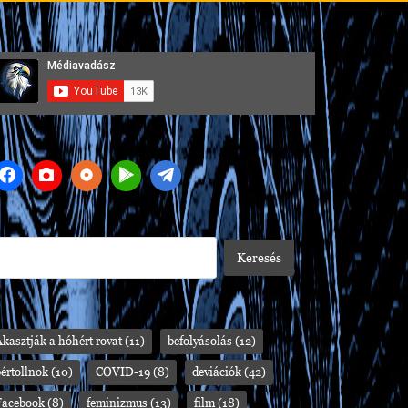
kasztják a hóhért rovat
(11)
befolyásolás
(12)
értollnok
(10)
COVID-19
(8)
deviációk
(42)
Facebook
(8)
feminizmus
(13)
film
(18)