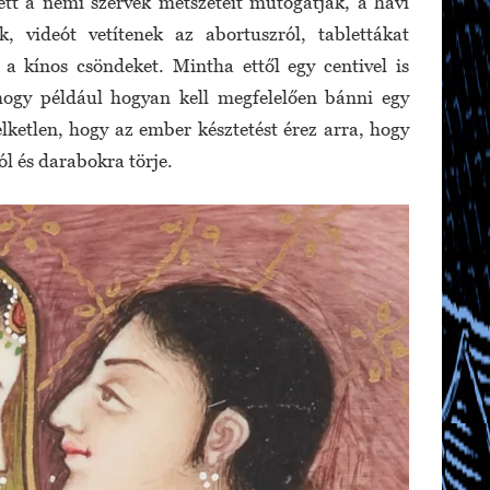
ett a nemi szervek metszeteit mutogatják, a havi
ak, videót vetítenek az abortuszról, tablettákat
a kínos csöndeket. Mintha ettől egy centivel is
hogy például hogyan kell megfelelően bánni egy
lketlen, hogy az ember késztetést érez arra, hogy
ól és darabokra törje.