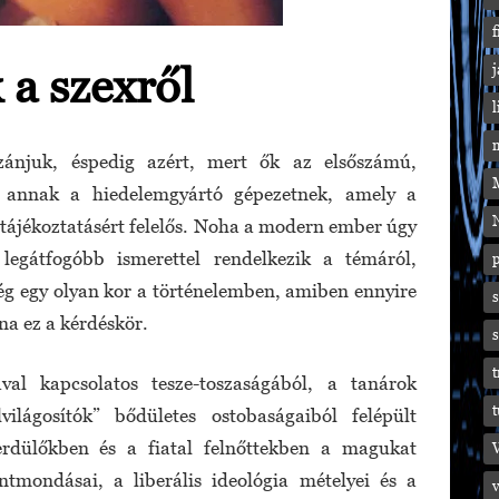
f
a szexről
l
m
szánjuk, éspedig azért, mert ők az elsőszámú,
i annak a hiedelemgyártó gépezetnek, amely a
N
retájékoztatásért felelős. Noha a modern ember úgy
legátfogóbb ismerettel rendelkezik a témáról,
ég egy olyan kor a történelemben, amiben ennyire
s
lna ez a kérdéskör.
t
val kapcsolatos tesze-toszaságából, a tanárok
t
világosítók” bődületes ostobaságaiból felépült
erdülőkben és a fiatal felnőttekben a magukat
mondásai, a liberális ideológia mételyei és a
v