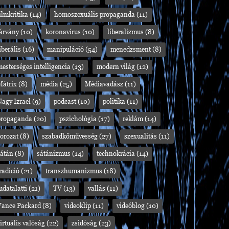
ilmkritika
(14)
homoszexuális propaganda
(11)
járvány
(10)
koronavírus
(10)
liberalizmus
(8)
iberális
(16)
manipuláció
(54)
menedzsment
(8)
esterséges intelligencia
(13)
modern világ
(12)
Mátrix
(8)
média
(25)
Médiavadász
(11)
agy Izrael
(9)
podcast
(10)
politika
(11)
propaganda
(20)
pszichológia
(17)
reklám
(14)
orozat
(8)
szabadkőművesség
(27)
szexualitás
(11)
sátán
(8)
sátánizmus
(14)
technokrácia
(14)
radíció
(21)
transzhumanizmus
(18)
udatalatti
(21)
TV
(13)
vallás
(11)
Vance Packard
(8)
videoklip
(11)
videóblog
(10)
irtuális valóság
(22)
zsidóság
(23)