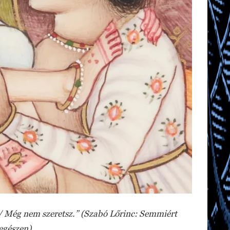
 Még nem szeretsz.” (Szabó Lőrinc: Semmiért
egészen)