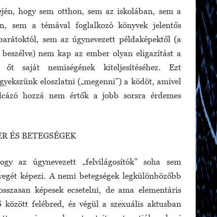
elején, hogy sem otthon, sem az iskolában, sem a
, sem a témával foglalkozó könyvek jelentős
arátoktól, sem az úgynevezett példaképektől (a
 beszélve) nem kap az ember olyan eligazítást a
 őt saját nemiségének kiteljesítéséhez. Ezt
gyekszünk eloszlatni („megenni”) a ködöt, amivel
álcázó hozzá nem értők a jobb sorsra érdemes
ER ÉS BETEGSÉGEK
gy az úgynevezett „felvilágosítók” soha sem
ényegét képezi. A nemi betegségek legkülönbözőbb
hosszasan képesek ecsetelni, de ama elementáris
ő között felébred, és végül a szexuális aktusban