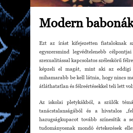
Modern babonák 
Ezt az írást kifejezetten fiataloknak 
egyszersmind legvédtelenebb célpontja
szexualitással kapcsolatos széleskörű fél
képzeli el magát, mint aki az eddigi 
mihamarabb be kell látnia, hogy nincs m
átláthatatlan és félreértésekkel teli lett vo
Az iskolai pletykákból, a szülők témá
tanácstalanságából és a hivatalos „fel
hazugságkupacot tovább színesítik a s
tudományosnak mondó értekezések ellent