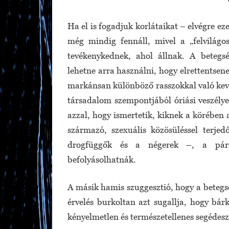
Ha el is fogadjuk korlátaikat – elvégre e
még mindig fennáll, mivel a „felvilágo
tevékenykednek, ahol állnak. A betegsé
lehetne arra használni, hogy elrettentsene
markánsan különböző rasszokkal való keve
társadalom szempontjából óriási veszélye
azzal, hogy ismertetik, kiknek a körében 
származó, szexuális közösüléssel terje
drogfüggők és a négerek –, a párvá
befolyásolhatnák.
A másik hamis szuggesztió, hogy a betegsé
érvelés burkoltan azt sugallja, hogy bár
kényelmetlen és természetellenes segédeszk