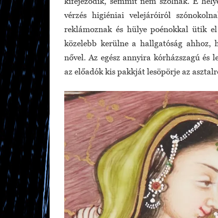
kifejeződik, semmit nem szólnak. E hely
vérzés higiéniai velejáróiról szónokoln
reklámoznak és hülye poénokkal ütik el 
közelebb kerülne a hallgatóság ahhoz, 
nővel. Az egész annyira kórházszagú és le
az előadók kis pakkját lesöpörje az asztalr