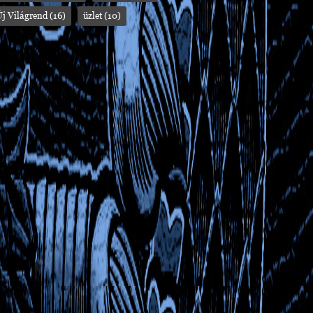
Új Világrend
(16)
üzlet
(10)