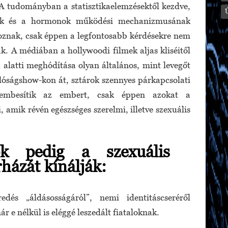
 A tudományban a statisztikaelemzésektől kezdve,
ének és a hormonok működési mechanizmusának
koznak, csak éppen a legfontosabb kérdésekre nem
k. A médiában a hollywoodi filmek aljas kliséitől
 alatti meghódítása olyan általános, mint levegőt
lóságshow-kon át, sztárok szennyes párkapcsolati
zembesítik az embert, csak éppen azokat a
 amik révén egészséges szerelmi, illetve szexuális
tők pedig a szexuális
rházát kínálják:
edés „áldásosságáról”, nemi identitáscseréről
r e nélkül is eléggé leszedált fiataloknak.