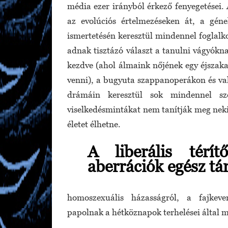
média ezer irányból érkező fenyegetései.
az evolúciós értelmezéseken át, a g
ismertetésén keresztül mindennel foglal
adnak tisztázó választ a tanulni vágyókna
kezdve (ahol álmaink nőjének egy éjszaka
venni), a bugyuta szappanoperákon és va
drámáin keresztül sok mindennel s
viselkedésmintákat nem tanítják meg neki,
életet élhetne.
A liberális térí
aberrációk egész tá
homoszexuális házasságról, a fajkever
papolnak a hétköznapok terhelései által má