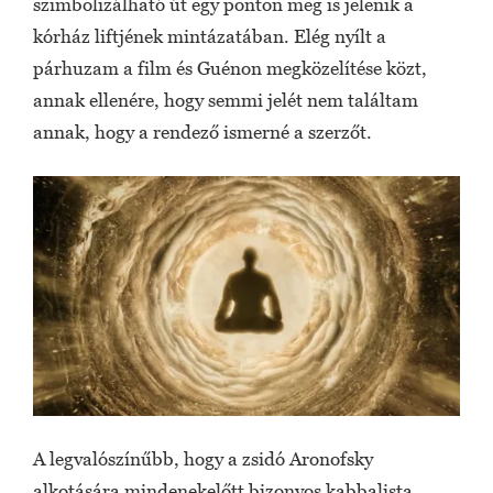
szimbolizálható út egy ponton meg is jelenik a
kórház liftjének mintázatában. Elég nyílt a
párhuzam a film és Guénon megközelítése közt,
annak ellenére, hogy semmi jelét nem találtam
annak, hogy a rendező ismerné a szerzőt.
A legvalószínűbb, hogy a zsidó Aronofsky
alkotására mindenekelőtt bizonyos kabbalista