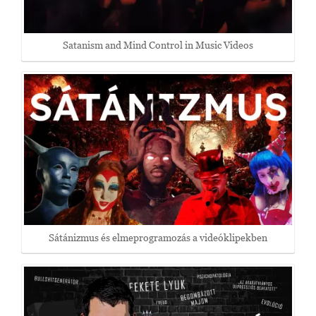
Satanism and Mind Control in Music Videos
Sátánizmus és elmeprogramozás a videóklipekben