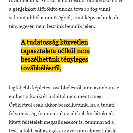
továbbéljünk. Persze, a holttestből táplálkozó fa, és
a génjeinket átörökítő unoka tovább fog vinni
valamit abból a minőségből, amit képviselünk, de
ténylegesen nem leszünk bennük jelen.
A tudatosság közvetlen
tapasztalata nélkül nem
beszélhetünk tényleges
továbbélésről,
legfeljebb képletes továbbélésről, ami azonban az
embert a konkrét haláltól nem menti meg.
Öröklétről csak akkor beszélhetünk, ha a tudati
folytonosság fennmarad az időbeli korlátoknak
kitett feltételek megszűnésekor is, fennmarad a
test, a föld, sőt az egész univerzum elpusztulását