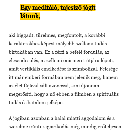
Egy meditáló, tajcsiző jógit
látunk,
aki higgadt, türelmes, megfontolt, a korábbi
karakterekhez képest mélyebb szellemi tudás
birtokában van. Ez a férfi a befelé fordulás, az
elcsendesülés, a szellemi önismeret útjára lépett,
amit vertikális emelkedése is szimbolizál. Felesége
itt már emberi formában nem jelenik meg, hanem
az élet fájával vált azonossá, ami újonnan
megerősíti, hogy a nő ebben a filmben a spirituális
tudás és hatalom jelképe.
A jógiban azonban a halál miatti aggodalom és a
szerelme iránti ragaszkodás még mindig erőteljesen