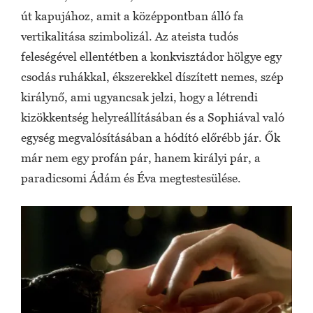
út kapujához, amit a középpontban álló fa
vertikalitása szimbolizál. Az ateista tudós
feleségével ellentétben a konkvisztádor hölgye egy
csodás ruhákkal, ékszerekkel díszített nemes, szép
királynő, ami ugyancsak jelzi, hogy a létrendi
kizökkentség helyreállításában és a Sophiával való
egység megvalósításában a hódító előrébb jár. Ők
már nem egy profán pár, hanem királyi pár, a
paradicsomi Ádám és Éva megtestesülése.