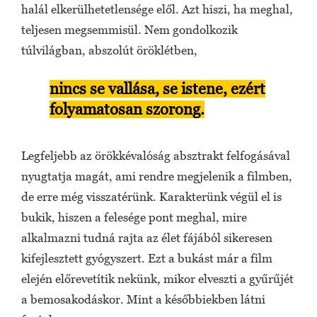
halál elkerülhetetlensége elől. Azt hiszi, ha meghal,
teljesen megsemmisül. Nem gondolkozik
túlvilágban, abszolút öröklétben,
nincs se vallása, se istene, ezért
folyamatosan szorong.
Legfeljebb az örökkévalóság absztrakt felfogásával
nyugtatja magát, ami rendre megjelenik a filmben,
de erre még visszatérünk. Karakterünk végül el is
bukik, hiszen a felesége pont meghal, mire
alkalmazni tudná rajta az élet fájából sikeresen
kifejlesztett gyógyszert. Ezt a bukást már a film
elején előrevetítik nekünk, mikor elveszti a gyűrűjét
a bemosakodáskor. Mint a későbbiekben látni