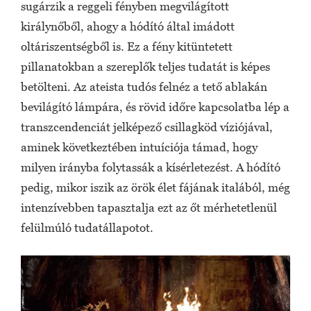
sugárzik a reggeli fényben megvilágított
királynőből, ahogy a hódító által imádott
oltáriszentségből is. Ez a fény kitüntetett
pillanatokban a szereplők teljes tudatát is képes
betölteni. Az ateista tudós felnéz a tető ablakán
bevilágító lámpára, és rövid időre kapcsolatba lép a
transzcendenciát jelképező csillagköd víziójával,
aminek következtében intuíciója támad, hogy
milyen irányba folytassák a kísérletezést. A hódító
pedig, mikor iszik az örök élet fájának italából, még
intenzívebben tapasztalja ezt az őt mérhetetlenül
felülmúló tudatállapotot.