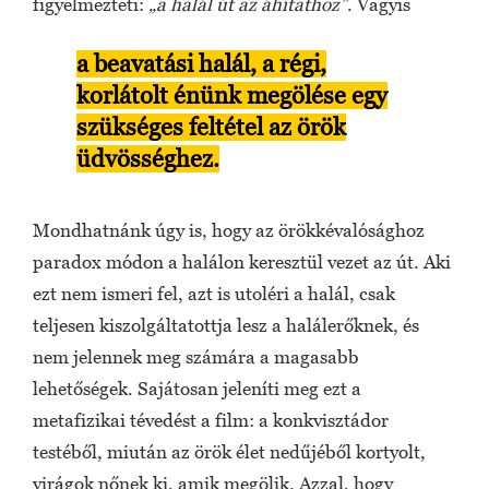
figyelmezteti:
„a halál út az áhítathoz”
. Vagyis
a beavatási halál, a régi,
korlátolt énünk megölése egy
szükséges feltétel az örök
üdvösséghez.
Mondhatnánk úgy is, hogy az örökkévalósághoz
paradox módon a halálon keresztül vezet az út. Aki
ezt nem ismeri fel, azt is utoléri a halál, csak
teljesen kiszolgáltatottja lesz a halálerőknek, és
nem jelennek meg számára a magasabb
lehetőségek. Sajátosan jeleníti meg ezt a
metafizikai tévedést a film: a konkvisztádor
testéből, miután az örök élet nedűjéből kortyolt,
virágok nőnek ki, amik megölik. Azzal, hogy