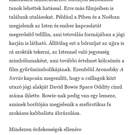
tanok lehettek hatással. Erre más filmjeiben is
találunk utalásokat. Például a Piben és a Noéban
megjelenik az Isten és ember kapcsolatát
megerősítő tefillin, ami tetoválás formájában a jógi
karján is látható. Állítólag ezt a bőrszíjat az ujjra is
rá szokták tekerni, az Istennel való jegyesség
szimbólumaként, ami további értelmet kölcsönöz a
film gyűrűszimbolikájának. Ezenfelül Aronofsky
A
forrás
kapcsán megemlíti, hogy a csillagok közt
utazó jógi alakját David Bowie Space Oddity című
száma ihlette. Bowie-nak pedig van egy lemeze,
aminek borítóján megjelenik a szefirotikus fa
szokásos kabbalista ábrázolása.
Mindezen érdekességek ellenére