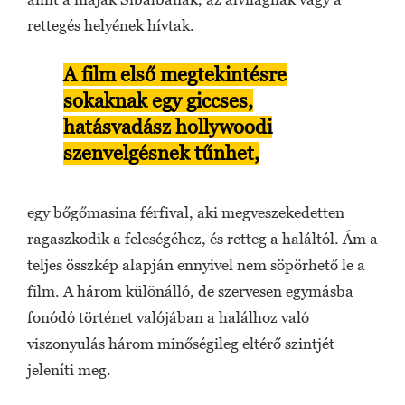
rettegés helyének hívtak.
A film első megtekintésre
sokaknak egy giccses,
hatásvadász hollywoodi
szenvelgésnek tűnhet,
egy bőgőmasina férfival, aki megveszekedetten
ragaszkodik a feleségéhez, és retteg a haláltól. Ám a
teljes összkép alapján ennyivel nem söpörhető le a
film. A három különálló, de szervesen egymásba
fonódó történet valójában a halálhoz való
viszonyulás három minőségileg eltérő szintjét
jeleníti meg.