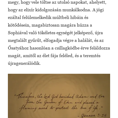
megy, hogy vele töltse az utolsó napokat, ahelyett,
hogy az elixír kidolgozásán munkálkodna. A jógi
ezáltal felülemelkedik múltbeli hibáin és
kötődésein, magabiztosan magára húzza a
Sophiával való tökéletes egységét jelképező, újra
megtalált gyűrűt, elfogadja végre a halálát, és az
Ősatyához hasonlóan a csillagködbe érve feláldozza
magát, amitől az élet fája feléled, és a teremtés
újragenerálódik.