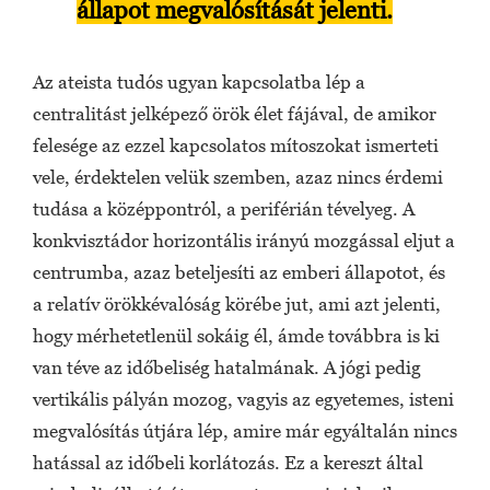
állapot megvalósítását jelenti.
Az ateista tudós ugyan kapcsolatba lép a
centralitást jelképező örök élet fájával, de amikor
felesége az ezzel kapcsolatos mítoszokat ismerteti
vele, érdektelen velük szemben, azaz nincs érdemi
tudása a középpontról, a periférián tévelyeg. A
konkvisztádor horizontális irányú mozgással eljut a
centrumba, azaz beteljesíti az emberi állapotot, és
a relatív örökkévalóság körébe jut, ami azt jelenti,
hogy mérhetetlenül sokáig él, ámde továbbra is ki
van téve az időbeliség hatalmának. A jógi pedig
vertikális pályán mozog, vagyis az egyetemes, isteni
megvalósítás útjára lép, amire már egyáltalán nincs
hatással az időbeli korlátozás. Ez a kereszt által