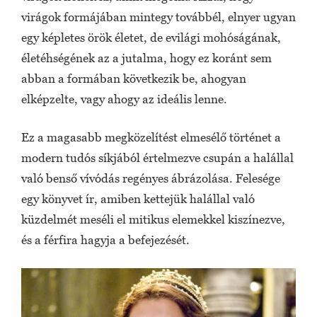
virágok formájában mintegy továbbél, elnyer ugyan
egy képletes örök életet, de evilági mohóságának,
életéhségének az a jutalma, hogy ez koránt sem
abban a formában következik be, ahogyan
elképzelte, vagy ahogy az ideális lenne.
Ez a magasabb megközelítést elmesélő történet a
modern tudós síkjából értelmezve csupán a halállal
való benső vívódás regényes ábrázolása. Felesége
egy könyvet ír, amiben kettejük halállal való
küzdelmét meséli el mitikus elemekkel kiszínezve,
és a férfira hagyja a befejezését.