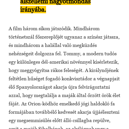
álszellemi nagyotmondás
irányába.
A film három síkon játszódik. Mindhárom
történetszál főszereplőjét ugyanaz a színész játssza,
és mindhárom a halállal való megküzdés
nehézségeit dolgozza fel. Tommy, a modern tudós
egy különleges dél-amerikai növénnyel kísérletezik,
hogy meggyógyítsa rákos feleségét. A királynőjének
feltétlen hűséget fogadó konkvisztádor a végnapjait
élő Spanyolországot akarja újra felvirágoztatni
azzal, hogy megtalálja a maják által őrzött örök élet
fáját. Az Orion-ködhöz emelkedő jógi haldokló fa
formájában továbbélő kedvesét akarja újjáéleszteni
egy megsemmisülés előtt álló csillagba repülve,
amit a maják Sibalbának, az alvilágnak vagy a