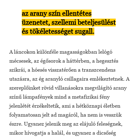
az arany szín ellentétes
üzenetet, szellemi beteljesülést
és tökéletességet sugall.
A láncokon különféle magasságokban lelógó
mécsesek, az égősorok a háttérben, a hegesztés
szikrái, a hóesés visszatérően a transzcendens
utazásra, az ég aranyló csillagaira emlékeztetnek. A
szereplőinket rövid villanásokra megvilágító arany
színű lámpafények mind a metafizikai fény
jelenlétét érzékeltetik, ami a hétköznapi életben
folyamatosan jelt ad magáról, ha nem is vesszük
észre. Ugyanez jelenik meg az elájuló feleségnek,
mikor hívogatja a halál, és ugyanez a dicsőség