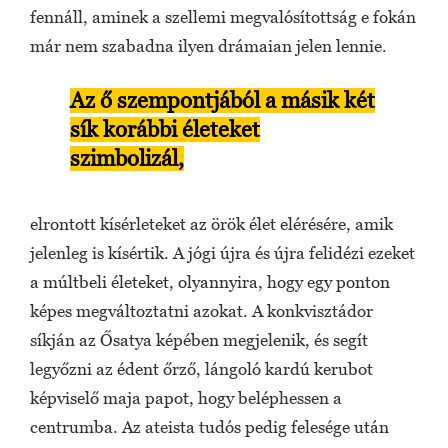
fennáll, aminek a szellemi megvalósítottság e fokán
már nem szabadna ilyen drámaian jelen lennie.
Az ő szempontjából a másik két
sík korábbi életeket
szimbolizál,
elrontott kísérleteket az örök élet elérésére, amik
jelenleg is kísértik. A jógi újra és újra felidézi ezeket
a múltbeli életeket, olyannyira, hogy egy ponton
képes megváltoztatni azokat. A konkvisztádor
síkján az Ősatya képében megjelenik, és segít
legyőzni az édent őrző, lángoló kardú kerubot
képviselő maja papot, hogy beléphessen a
centrumba. Az ateista tudós pedig felesége után