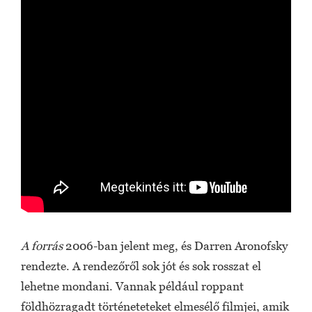
A forrás
2006-ban jelent meg, és Darren Aronofsky
rendezte. A rendezőről sok jót és sok rosszat el
lehetne mondani. Vannak például roppant
földhözragadt történeteteket elmesélő filmjei, amik