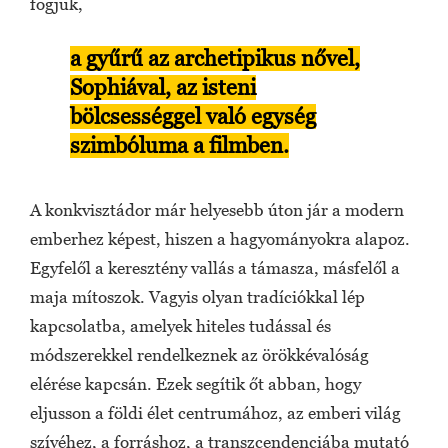
fogjuk,
a gyűrű az archetipikus nővel,
Sophiával, az isteni
bölcsességgel való egység
szimbóluma a filmben.
A konkvisztádor már helyesebb úton jár a modern
emberhez képest, hiszen a hagyományokra alapoz.
Egyfelől a keresztény vallás a támasza, másfelől a
maja mítoszok. Vagyis olyan tradíciókkal lép
kapcsolatba, amelyek hiteles tudással és
módszerekkel rendelkeznek az örökkévalóság
elérése kapcsán. Ezek segítik őt abban, hogy
eljusson a földi élet centrumához, az emberi világ
szívéhez, a forráshoz, a transzcendenciába mutató