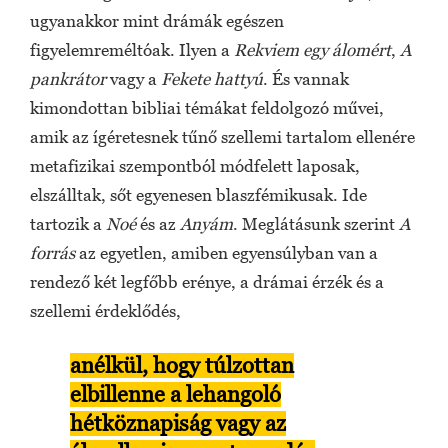
ugyanakkor mint drámák egészen
figyelemreméltóak. Ilyen a
Rekviem egy álomért
,
A
pankrátor
vagy a
Fekete hattyú
. És vannak
kimondottan bibliai témákat feldolgozó művei,
amik az ígéretesnek tűnő szellemi tartalom ellenére
metafizikai szempontból módfelett laposak,
elszálltak, sőt egyenesen blaszfémikusak. Ide
tartozik a
Noé
és az
Anyám
. Meglátásunk szerint
A
forrás
az egyetlen, amiben egyensúlyban van a
rendező két legfőbb erénye, a drámai érzék és a
szellemi érdeklődés,
anélkül, hogy túlzottan
elbillenne a lehangoló
hétköznapiság vagy az