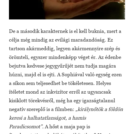
De a második karakternek is el kell buknia, mert a
célja még mindig az evilági maradandóság. Ez
tartson akármeddig, legyen akármennyire szép és
örömteli, egyszer mindenképp véget ér. Az édenbe
bejutva kedvese jegygyűrűjét nem tudja magára
húzni, majd el is ejti. A Sophiával való egység ezen
a síkon sem teljesedhet be tökéletesen. Helyes
ítéletet mond az inkvizítor erről az ugyancsak
kisiklott törekvésről, még ha egy igazságtalanul
negatív szereplő is a filmben:
„királynőtök a földön
keresi a halhatatlanságot, a hamis
Paradicsomot”.
A hőst a maja pap is