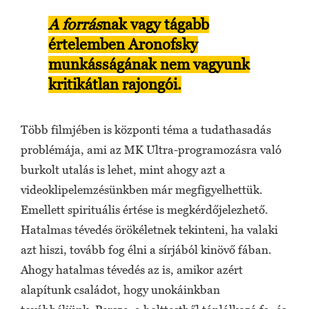
A forrás
nak vagy tágabb
értelemben Aronofsky
munkásságának nem vagyunk
kritikátlan rajongói.
Több filmjében is központi téma a tudathasadás
problémája, ami az MK Ultra-programozásra való
burkolt utalás is lehet, mint ahogy azt a
videoklipelemzésünkben már megfigyelhettük.
Emellett spirituális értése is megkérdőjelezhető.
Hatalmas tévedés örökéletnek tekinteni, ha valaki
azt hiszi, tovább fog élni a sírjából kinövő fában.
Ahogy hatalmas tévedés az is, amikor azért
alapítunk családot, hogy unokáinkban