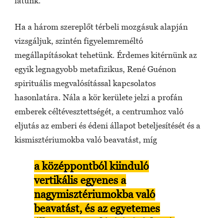
látunk.
Ha a három szereplőt térbeli mozgásuk alapján
vizsgáljuk, szintén figyelemreméltó
megállapításokat tehetünk. Érdemes kitérnünk az
egyik legnagyobb metafizikus, René Guénon
spirituális megvalósítással kapcsolatos
hasonlatára. Nála a kör kerülete jelzi a profán
emberek céltévesztettségét, a centrumhoz való
eljutás az emberi és édeni állapot beteljesítését és a
kismisztériumokba való beavatást, míg
a középpontból kiinduló
vertikális egyenes a
nagymisztériumokba való
beavatást, és az egyetemes