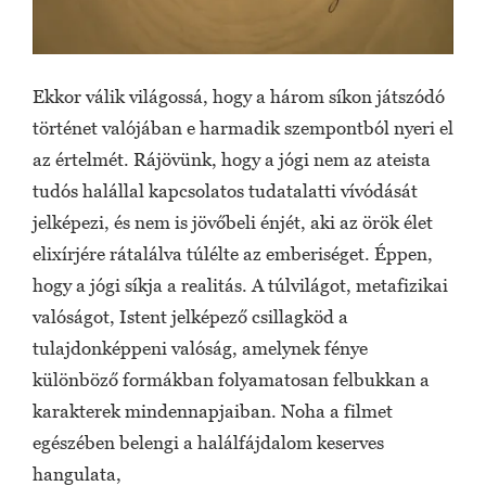
Ekkor válik világossá, hogy a három síkon játszódó
történet valójában e harmadik szempontból nyeri el
az értelmét. Rájövünk, hogy a jógi nem az ateista
tudós halállal kapcsolatos tudatalatti vívódását
jelképezi, és nem is jövőbeli énjét, aki az örök élet
elixírjére rátalálva túlélte az emberiséget. Éppen,
hogy a jógi síkja a realitás. A túlvilágot, metafizikai
valóságot, Istent jelképező csillagköd a
tulajdonképpeni valóság, amelynek fénye
különböző formákban folyamatosan felbukkan a
karakterek mindennapjaiban. Noha a filmet
egészében belengi a halálfájdalom keserves
hangulata,