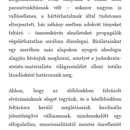
parasztvakításnak vélt – sokszor nagyon is
vallásellenes, a háttérhatalmak által tudatosan
elterjesztett, bár néhány esetben adekvát tényeket
feltáró – összeesküvés elméleteket propagálók
végeláthatatlan sorában díszelegni. Bírálatainkat
egy merőben más alapokon nyugvó ideológia
alapján kívánjuk meghozni, amelyet a judeokrata-
ateista-materialista világszemlélet elleni totális
lázadásként határozunk meg.
Ahhoz, hogy az előbbiekben felvázolt
elvárásainknak eleget tegyünk, és a későbbiekben
feltárásra kerülő meglátásaink kardinális
jelentőségűvé válhassanak, mindenekelőtt egy
elfogulatlan, emocionalitástól mentes önreflexiót