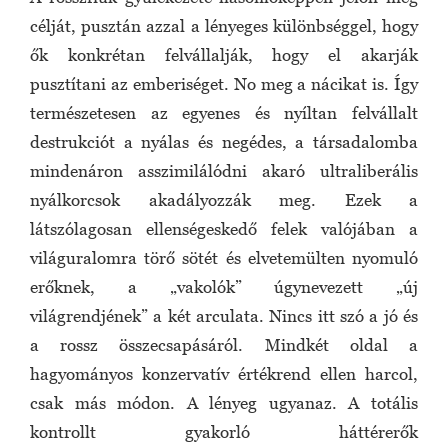
célját, pusztán azzal a lényeges különbséggel, hogy
ők konkrétan felvállalják, hogy el akarják
pusztítani az emberiséget. No meg a nácikat is. Így
természetesen az egyenes és nyíltan felvállalt
destrukciót a nyálas és negédes, a társadalomba
mindenáron asszimilálódni akaró ultraliberális
nyálkorcsok akadályozzák meg. Ezek a
látszólagosan ellenségeskedő felek valójában a
világuralomra törő sötét és elvetemülten nyomuló
erőknek, a „vakolók” úgynevezett „új
világrendjének” a két arculata. Nincs itt szó a jó és
a rossz összecsapásáról. Mindkét oldal a
hagyományos konzervatív értékrend ellen harcol,
csak más módon. A lényeg ugyanaz. A totális
kontrollt gyakorló háttérerők