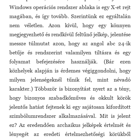
Windows operációs rendszer ablaka is egy X-et rejt
magában, és így tovább. Szerintünk ez egyáltalán
nem véletlen. Azon kívül, hogy egy könnyen
megjegyezhető és rendkívül feltűnő jelkép, jelentése
messze túlmutat azon, hogy az angol abc 24-ik
betűje és rendszerint valamilyen tiltásra és egy
folyamat befejezésére használják. (Bár ezen
közhelyek alapján is érdemes végiggondolni, hogy
milyen jelenségeknél tűnik fel, mint névadó
karakter.) Többször is bizonyítást nyert az a tény,
hogy bizonyos szabadkőműves és okkult körök
jelentős hatást fejtenek ki egy sajátosan kifordított
szimbólumrendszer alkalmazásával. Mit is jelent
ez? Az eredendően archaikus jelképek értelmét és
lényegét az eredeti értelmezhetőségi körükből