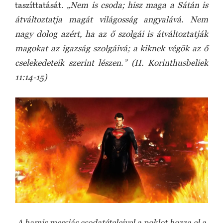
taszíttatását.
„Nem is csoda; hisz maga a Sátán is
átváltoztatja magát világosság angyalává. Nem
nagy dolog azért, ha az ő szolgái is átváltoztatják
magokat az igazság szolgáivá; a kiknek végök az ő
cselekedeteik szerint lészen.” (II. Korinthusbeliek
11:14-15)
A hamis messiás csodatételeivel a poklot hozza el a