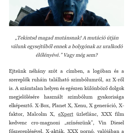
„Tekintsd magad mutánsnak! A mutáció útján
válunk egysejtűből ennek a bolygónak az uralkodó
élőlényévé.” Vagy még sem?
Ejtsünk néhány szót a címben, a logóban és a
szereplők ruháin található szimbólumról, az X-ről
is. A számtalan helyen és egészen különböző dolgok
megjelölésére használt szimbólum gyakorisága
elképesztő. X-Box, Planet X, Xenu, X generáció, X-
faktor, Malcolm X,
eXpert
üzletlánc, XXX film
kedvenc cro-magnoni „színészünk”, Vin Diesel
főszereplésével, X-akták, XXX pornó, valójában a