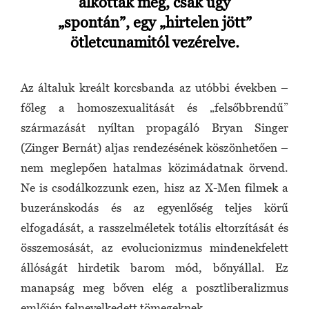
alkották meg, csak úgy
„spontán”, egy „hirtelen jött”
ötletcunamitól vezérelve.
Az általuk kreált korcsbanda az utóbbi években –
főleg a homoszexualitását és „felsőbbrendű”
származását nyíltan propagáló Bryan Singer
(Zinger Bernát) aljas rendezésének köszönhetően –
nem meglepően hatalmas közimádatnak örvend.
Ne is csodálkozzunk ezen, hisz az X-Men filmek a
buzeránskodás és az egyenlőség teljes körű
elfogadását, a rasszelméletek totális eltorzítását és
összemosását, az evolucionizmus mindenekfelett
állóságát hirdetik barom mód, bőnyállal. Ez
manapság meg bőven elég a posztliberalizmus
emlőjén felnevelkedett tömegeknek.