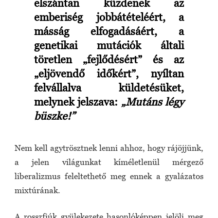
elszántan küzdenek az
emberiség jobbátételéért, a
másság elfogadásáért, a
genetikai mutációk általi
töretlen „fejlődésért” és az
„eljövendő időkért”, nyíltan
felvállalva küldetésüket,
melynek jelszava:
„Mutáns légy
büszke!”
Nem kell agytrösztnek lenni ahhoz, hogy rájöjjünk,
a jelen világunkat kíméletlenül mérgező
liberalizmus feleltethető meg ennek a gyalázatos
mixtúrának.
A rosszfiúk gyülekezete hasonlóképpen jelöli meg