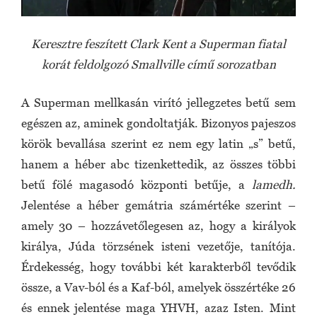
Keresztre feszített Clark Kent a Superman fiatal
korát feldolgozó Smallville című sorozatban
A Superman mellkasán virító jellegzetes betű sem
egészen az, aminek gondoltatják. Bizonyos pajeszos
körök bevallása szerint ez nem egy latin „s” betű,
hanem a héber abc tizenkettedik, az összes többi
betű fölé magasodó központi betűje, a
lamedh.
Jelentése a héber gemátria számértéke szerint –
amely 30 – hozzávetőlegesen az, hogy a királyok
királya, Júda törzsének isteni vezetője, tanítója.
Érdekesség, hogy további két karakterből tevődik
össze, a Vav-ból és a Kaf-ból, amelyek összértéke 26
és ennek jelentése maga YHVH, azaz Isten. Mint