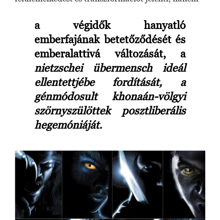
a végidők hanyatló
emberfajának betetőződését és
emberalattivá változását, a
nietzschei übermensch ideál
ellentettjébe fordítását, a
génmódosult khonaán-völgyi
szörnyszülöttek posztliberális
hegemóniáját.