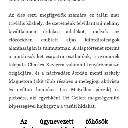
Az éles eszű megfigyelők számára ez talán már
triviális közhely, de szeretnénk felvillantani néhány
kiváltképpen érdekes adalékot, melyek az
előzőekben említett aljas kifordítottságok
alantasságán is túlmutatnak. A alaptörténet szerint
a mutánsok két csapatra oszthatóak, a nyomorék
telepata Charles Xavierra valamint tenyérbemászó
brigádjára, és a nácivadász Jordán menti székely
Magnetora (akit több részben a melegjogi aktivista
és nyíltan homokos Ian McKellen játszik) és
plebsére, aki egyébként Uri Gellert megszégyenítő
képességével hajlítgatja a vasúti hidakat.
Az úgynevezett főhősök