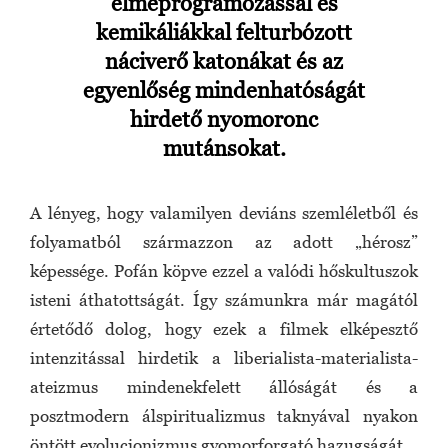
elmeprogramozással és
kemikáliákkal felturbózott
náciverő katonákat és az
egyenlőség mindenhatóságát
hirdető nyomoronc
mutánsokat.
A lényeg, hogy valamilyen deviáns szemléletből és
folyamatból származzon az adott „hérosz”
képessége. Pofán köpve ezzel a valódi hőskultuszok
isteni áthatottságát. Így számunkra már magától
értetődő dolog, hogy ezek a filmek elképesztő
intenzitással hirdetik a liberialista-materialista-
ateizmus mindenekfelett állóságát és a
posztmodern álspiritualizmus taknyával nyakon
öntött evolucionizmus gyomorforgató hazugságát.