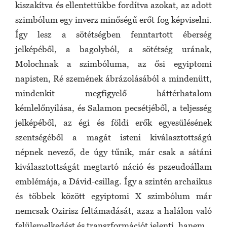
kiszakítva és ellentettükbe fordítva azokat, az adott
szimbólum egy inverz minőségű erőt fog képviselni.
Így lesz a sötétségben fenntartott éberség
jelképéből, a bagolyból, a sötétség urának,
Molochnak a szimbóluma, az ősi egyiptomi
napisten, Ré szemének ábrázolásából a mindenütt,
mindenkit megfigyelő háttérhatalom
kémlelőnyílása, és Salamon pecsétjéből, a teljesség
jelképéből, az égi és földi erők egyesülésének
szentségéből a magát isteni kiválasztottságú
népnek nevező, de úgy tűnik, már csak a sátáni
kiválasztottságát megtartó náció és pszeudoállam
emblémája, a Dávid-csillag. Így a szintén archaikus
és többek között egyiptomi X szimbólum már
nemcsak Ozirisz feltámadását, azaz a halálon való
felülemelkedést és transzformációt jelenti, hanem