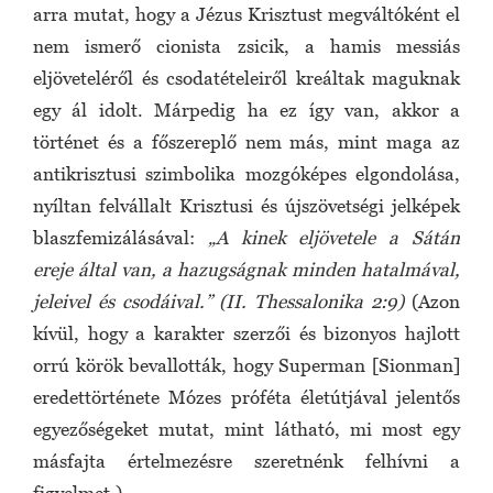
arra mutat, hogy a Jézus Krisztust megváltóként el
nem ismerő cionista zsicik, a hamis messiás
eljöveteléről és csodatételeiről kreáltak maguknak
egy ál idolt. Márpedig ha ez így van, akkor a
történet és a főszereplő nem más, mint maga az
antikrisztusi szimbolika mozgóképes elgondolása,
nyíltan felvállalt Krisztusi és újszövetségi jelképek
blaszfemizálásával:
„A kinek eljövetele a Sátán
ereje által van, a hazugságnak minden hatalmával,
jeleivel és csodáival.” (II. Thessalonika 2:9)
(Azon
kívül, hogy a karakter szerzői és bizonyos hajlott
orrú körök bevallották, hogy Superman [Sionman]
eredettörténete Mózes próféta életútjával jelentős
egyezőségeket mutat, mint látható, mi most egy
másfajta értelmezésre szeretnénk felhívni a