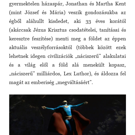
gyermektelen házaspár, Jonathan és Martha Kent
(mint József és Mária) veszik gondozásukba az
égből aláhullt kisdedet, aki 33 éves korától
(akárcsak Jézus Krisztus csodatételei, tanításai és
keresztre feszítése) menti meg a földet az éppen
aktuális veszélyforrásoktól (többek között ezek
lehetnek idegen civilizációk „náciszerű” alakulatai
és a világ elől a föld alá menekült kopasz,
„náciszerű” milliárdos, Lex Luthor), és áldozza fel
magát az emberiség „megváltásáért”.