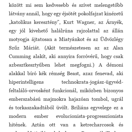
között mi sem kedvesebb és szívet melengetőbb
látvány annál, hogy egy éjsötét pokolfajzat kinézetű
„katolikus keresztény”, Kurt Wagner, az Árnyék,
egy jól kivehető halálrúna rajzolattal az állán
motyogja ájtatosan a Miatyánkot és az Üdvözlégy
Szűz Máriát. (Akit természetesen az az Alan
Cumming alakít, aki annyira forróvérű, hogy csak
azbesztkesztyűben lehet megfogni.) A démoni
alakkal bíró kék rémség Beast, azaz fenevad, aki
hiperintelligens technokrata-jogász-ügyvéd-
feltaláló-orvosként funkcionál, miközben bizonyos
emberszabású majmokra hajazóan tombol, ugrál
és torkaszakadtából üvölt. Briliáns egyvelege ez a
modern ember evolucionista-progresszionista
hitének. Aztán ott van a ketrecharcosok és