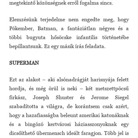
megtekintő közönségnek erről fogalma sincs.
Elemzésünk terjedelme nem engedte meg, hogy
Pókember, Batman, a fantáziátlan négyes és a
többi bugyuta hősöcske infantilis történetébe
bepillantsunk. Ez egy másik írás feladata.
SUPERMAN
Ezt az alakot – aki alsónadrágját harisnyája felett
hordja, és még örül is neki – két metszettpöcsű
firkász, Joseph Shuster és Jerome Siegel
szabadította a világra, de korántsem csak azért,
hogy a hazafiasságba beleunt amerikai katonáknak
és a bingózó kertvárosi háziasszonyoknak egy
dicsőíthető übermensch ideált faragjon. Több jel is