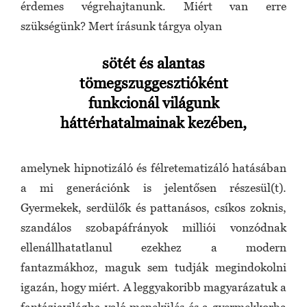
érdemes végrehajtanunk. Miért van erre
szükségünk? Mert írásunk tárgya olyan
sötét és alantas
tömegszuggesztióként
funkcionál világunk
háttérhatalmainak kezében,
amelynek hipnotizáló és félretematizáló hatásában
a mi generációnk is jelentősen részesül(t).
Gyermekek, serdülők és pattanásos, csíkos zoknis,
szandálos szobapáfrányok milliói vonzódnak
ellenállhatatlanul ezekhez a modern
fantazmákhoz, maguk sem tudják megindokolni
igazán, hogy miért. A leggyakoribb magyarázatuk a
fantáziavilágba való menekülés és a gyermekkorba