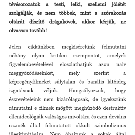
tévésorozatok a testi, lelki, szellemi jólétét
szolgálják, és nem többek, mint a szórakozás
oltárát díszítő drágakövek, akkor kérjük, ne
olvasson tovább!
Jelen cikkünkben megkísérelünk felmutatni
néhány olyan kritikai szempontot, amelyek
figyelembevételével eloszlathatjuk azon naiv
meggyőződéseinket, mely szerint a
képregényfilmeket súlytalan és banális látóideg
izgatásnak véljük. Hangsúlyozzuk, hogy
észrevételeink nem kizárólagosak, de igyekszünk
rámutatni e filmek mögött meghúzódó destruktív
ellenideológiák valóságos mivoltára és ezen deviáns
eszmék által felmutatott okkult szimbolizmus
illegitimitására. Nem óhajtunk a sokak által