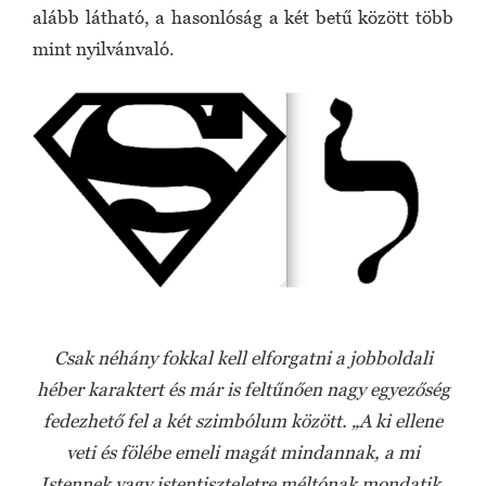
alább látható, a hasonlóság a két betű között több
mint nyilvánvaló.
Csak néhány fokkal kell elforgatni a jobboldali
héber karaktert és már is feltűnően nagy egyezőség
fedezhető fel a két szimbólum között. „A ki ellene
veti és fölébe emeli magát mindannak, a mi
Istennek vagy istentiszteletre méltónak mondatik,