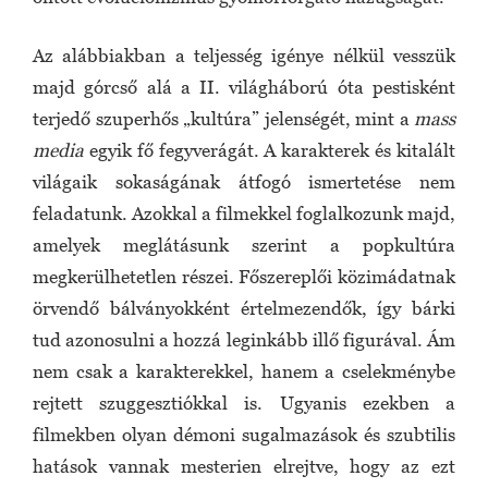
Az alábbiakban a teljesség igénye nélkül vesszük
majd górcső alá a II. világháború óta pestisként
terjedő szuperhős „kultúra” jelenségét, mint a
mass
media
egyik fő fegyverágát. A karakterek és kitalált
világaik sokaságának átfogó ismertetése nem
feladatunk. Azokkal a filmekkel foglalkozunk majd,
amelyek meglátásunk szerint a popkultúra
megkerülhetetlen részei. Főszereplői közimádatnak
örvendő bálványokként értelmezendők, így bárki
tud azonosulni a hozzá leginkább illő figurával. Ám
nem csak a karakterekkel, hanem a cselekménybe
rejtett szuggesztiókkal is. Ugyanis ezekben a
filmekben olyan démoni sugalmazások és szubtilis
hatások vannak mesterien elrejtve, hogy az ezt