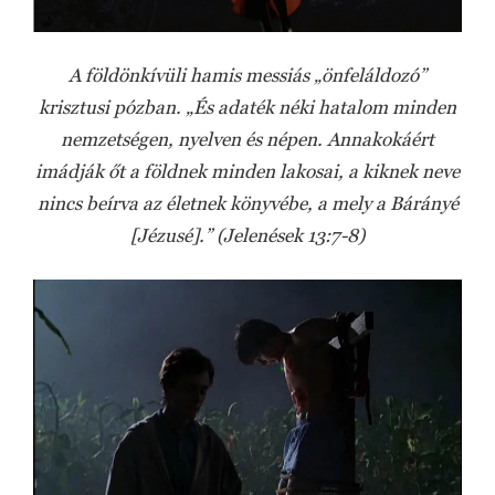
A földönkívüli hamis messiás „önfeláldozó”
krisztusi pózban. „És adaték néki hatalom minden
nemzetségen, nyelven és népen. Annakokáért
imádják őt a földnek minden lakosai, a kiknek neve
nincs beírva az életnek könyvébe, a mely a Bárányé
[Jézusé].” (Jelenések 13:7-8)