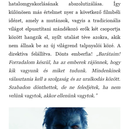
hatalomgyakorlásának abszolutizálása. Így
különösen más értelmet nyer a következő filmbéli
idézet, amely a mutánsok, vagyis a tradicionális
világot elpusztítani szándékozó erők két csoportja
között hangzik el, nyílt utalást téve azokra, akik
nem állnak be az új világrend talpnyalói közé. A
direktíva felállítva. Dönts emberfia!
„Barátaim!
Forradalom készül, ha az emberek rájönnek, hogy
kik vagyunk és miket tudunk. Mindenkinek
választania kell a szolgaság és az uralkodás között.
Szabadon dönthettek, de ne feledjétek, ha nem
velünk vagytok, akkor ellenünk vagytok.”