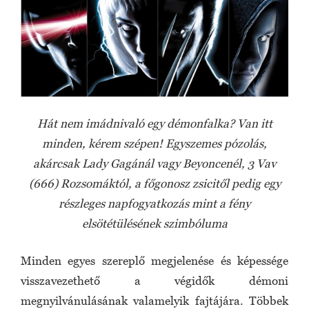
Hát nem imádnivaló egy démonfalka? Van itt
minden, kérem szépen! Egyszemes pózolás,
akárcsak Lady Gagánál vagy Beyoncenél, 3 Vav
(666) Rozsomáktól, a főgonosz zsicitől pedig egy
részleges napfogyatkozás mint a fény
elsötétülésének szimbóluma
Minden egyes szereplő megjelenése és képessége
visszavezethető a végidők démoni
megnyilvánulásának valamelyik fajtájára. Többek