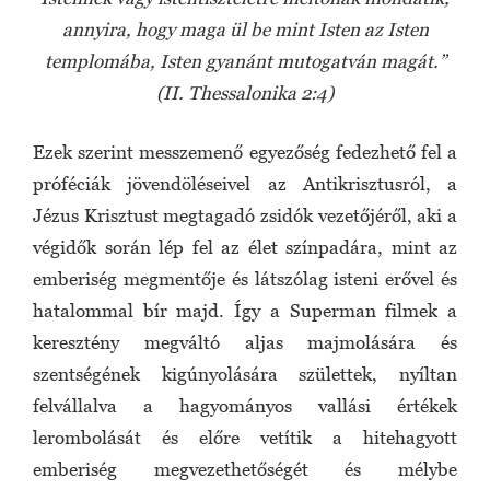
annyira, hogy maga ül be mint Isten az Isten
templomába, Isten gyanánt mutogatván magát.”
(II. Thessalonika 2:4)
Ezek szerint messzemenő egyezőség fedezhető fel a
próféciák jövendöléseivel az Antikrisztusról, a
Jézus Krisztust megtagadó zsidók vezetőjéről, aki a
végidők során lép fel az élet színpadára, mint az
emberiség megmentője és látszólag isteni erővel és
hatalommal bír majd. Így a Superman filmek a
keresztény megváltó aljas majmolására és
szentségének kigúnyolására születtek, nyíltan
felvállalva a hagyományos vallási értékek
lerombolását és előre vetítik a hitehagyott
emberiség megvezethetőségét és mélybe