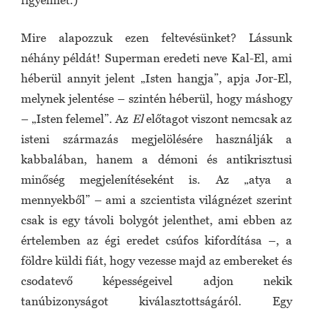
figyelmet.)
Mire alapozzuk ezen feltevésünket? Lássunk
néhány példát! Superman eredeti neve Kal-El, ami
héberül annyit jelent „Isten hangja”, apja Jor-El,
melynek jelentése – szintén héberül, hogy máshogy
– „Isten felemel”. Az
El
előtagot viszont nemcsak az
isteni származás megjelölésére használják a
kabbalában, hanem a démoni és antikrisztusi
minőség megjelenítéseként is. Az „atya a
mennyekből” – ami a szcientista világnézet szerint
csak is egy távoli bolygót jelenthet, ami ebben az
értelemben az égi eredet csúfos kifordítása –, a
földre küldi fiát, hogy vezesse majd az embereket és
csodatevő képességeivel adjon nekik
tanúbizonyságot kiválasztottságáról. Egy