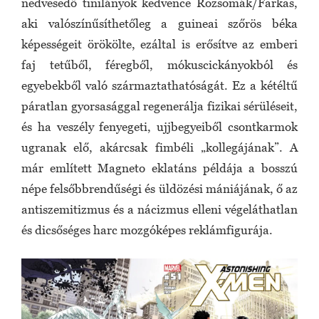
nedvesedő tinilányok kedvence Rozsomák/Farkas,
aki valószínűsíthetőleg a guineai szőrös béka
képességeit örökölte, ezáltal is erősítve az emberi
faj tetűből, féregből, mókuscickányokból és
egyebekből való származtathatóságát. Ez a kétéltű
páratlan gyorsasággal regenerálja fizikai sérüléseit,
és ha veszély fenyegeti, ujjbegyeiből csontkarmok
ugranak elő, akárcsak fimbéli „kollegájának”. A
már említett Magneto eklatáns példája a bosszú
népe felsőbbrendűségi és üldözési mániájának, ő az
antiszemitizmus és a nácizmus elleni végeláthatlan
és dicsőséges harc mozgóképes reklámfigurája.