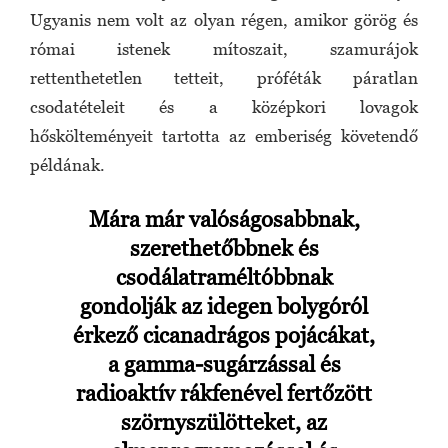
Ugyanis nem volt az olyan régen, amikor görög és
római istenek mítoszait, szamurájok
rettenthetetlen tetteit, próféták páratlan
csodatételeit és a középkori lovagok
hőskölteményeit tartotta az emberiség követendő
példának.
Mára már valóságosabbnak,
szerethetőbbnek és
csodálatraméltóbbnak
gondolják az idegen bolygóról
érkező cicanadrágos pojácákat,
a gamma-sugárzással és
radioaktív rákfenével fertőzött
szörnyszülötteket, az