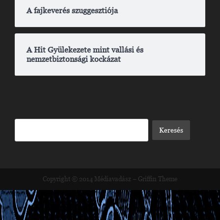
A fajkeverés szuggesztiója
A Hit Gyülekezete mint vallási és
nemzetbiztonsági kockázat
Copyright © 2014
Médiavadász
–
Griffin Theme