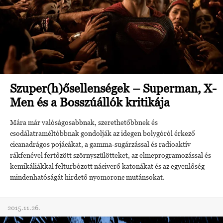
Szuper(h)ősellenségek – Superman, X-
Men és a Bosszúállók kritikája
Mára már valóságosabbnak, szerethetőbbnek és
csodálatraméltóbbnak gondolják az idegen bolygóról érkező
cicanadrágos pojácákat, a gamma-sugárzással és radioaktív
rákfenével fertőzött szörnyszülötteket, az elmeprogramozással és
kemikáliákkal felturbózott náciverő katonákat és az egyenlőség
mindenhatóságát hirdető nyomoronc mutánsokat.
2015.11.26.