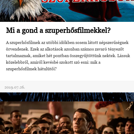
Mi a gond a szuperhősfilmekkel?
A szuperhősfilmek az utóbbi időkben sosem látott népszerűségnek
örvendenek. Ezek az alkotások azonban számos zavaró tényezőt
tartalmaznak, amiket hét pontban összegyűjtöttünk nektek. Lássuk
közelebbről, amiről kevésbé szokott szó esni: mik a
szuperhősfilmek hátulütői?
2019.07.26.