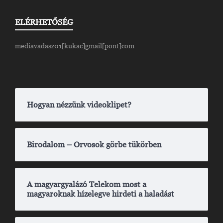
ELÉRHETŐSÉG
mediavadasz01[kukac]gmail[pont]com
Hogyan nézzünk videoklipet?
Birodalom – Orvosok görbe tükörben
A magyargyalázó Telekom most a
magyaroknak hízelegve hirdeti a haladást