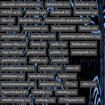
Akasztják a hóhért rovat
(11)
befolyásolás
(12)
bértollnok
(10)
COVID-19
(8)
deviációk
(42)
Facebook
(8)
feminizmus
(13)
film
(18)
filmkritika
(14)
homoszexuális propaganda
(11)
járvány
(10)
koronavírus
(10)
liberalizmus
(8)
liberális
(16)
manipuláció
(54)
menedzsment
(8)
mesterséges intelligencia
(13)
modern világ
(12)
Mátrix
(8)
média
(25)
Médiavadász
(11)
Nagy Izrael
(9)
podcast
(10)
politika
(11)
propaganda
(20)
pszichológia
(17)
reklám
(14)
sorozat
(8)
szabadkőművesség
(27)
szexualitás
(11)
sátán
(8)
sátánizmus
(14)
technokrácia
(14)
tradíció
(21)
transzhumanizmus
(18)
tudatalatti
(21)
TV
(13)
vallás
(11)
Vance Packard
(8)
videoklip
(11)
videóblog
(10)
virtuális valóság
(22)
zsidóság
(23)
Új Világrend
(16)