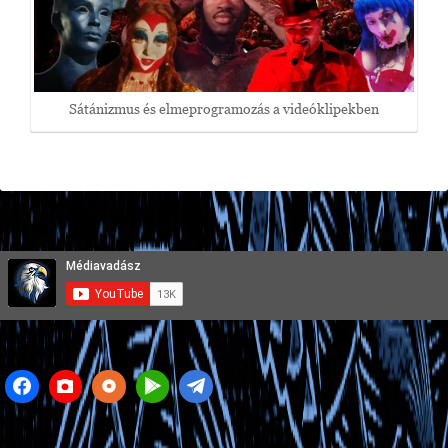
Sátánizmus és elmeprogramozás a videóklipekben