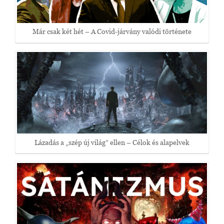
Már csak két hét – A Covid-járvány valódi története
Lázadás a „szép új világ” ellen – Célok és alapelvek