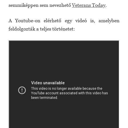
semmiképpen sem nevezhető
Veterans Today
.
A Youtube-on elérhető egy videó is, amelyben
feldolgozták a teljes történetet: