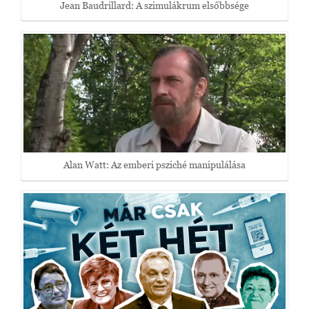
Jean Baudrillard: A szimulákrum elsőbbsége
Alan Watt: Az emberi psziché manipulálása