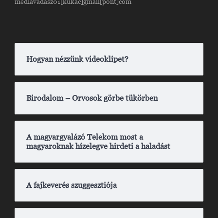
mediavadasz01[kukac]gmail[pont]com
Hogyan nézzünk videoklipet?
Birodalom – Orvosok görbe tükörben
A magyargyalázó Telekom most a
magyaroknak hízelegve hirdeti a haladást
A fajkeverés szuggesztiója