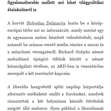
figyelemelterelés mellett szó lehet világpolitikai
átalakulásról is.
A horvát
Slobodna Dalmacija
hozta be a közép-
európai térbe azt az információt, amely szerint egy
és ugyanazon ember készített videofelvételt, majd
számolt be számos vezető média részére a nizzai és
a müncheni vérengzésről. Richard Gutjahr német
szabadúszó újságíró többek között a német
közszolgálati tévében, az ARD-ben is visszatérően
szerepelt a két merénylet kapcsán.
A liberális hangvételű spliti napilap hírportálja
alternatív médiaként említi a forrásokat, amelyek
rámutattak a két helyszínen készült felvételek
mögött álló emberre. Ilyen például a liberálisnak