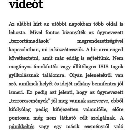
videót
Az alábbi hírt az utóbbi napokban több oldal is
lehozta. Mivel fontos bizonyíték az úgynevezett
„terrortámadások” megrendezettségével
kapcsolatban, mi is közzétesszük. A hír arra enged
következtetni, amit már eddig is sejtettünk. Nem
magányos ámokfutók vagy állítólagos ISIS tagok
gyilkolásznak találomra. Olyan jelenetekről van
szó, amiknek helyét és idejét néhány bennfentes jól
ismeri. Ez pedig azt jelenti, hogy az úgynevezett
„terroresemények” jól meg vannak szervezve, ebből
kifolyólag pedig kifejezetten valamiféle, előre
pontosan még nem látható célt szolgálnak. A
pánikkeltés
vagy egy másik eseményről való