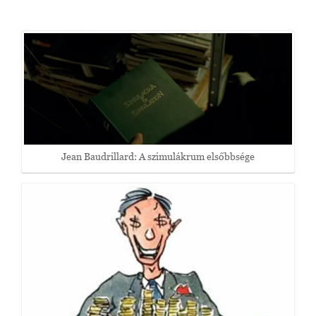
Jean Baudrillard: A szimulákrum elsőbbsége