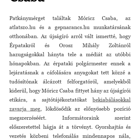
Patkánymérget találtak Móricz Csaba, az
atlatszo.hu és a gepnarancs.hu munkatársának
otthonában. Az újságíró arról vált ismertté, hogy
Érpatakról és Orosz Mihály Zoltánról
hazugságokkal hányta tele a médiát az utóbbi
hónapokban. Az érpataki polgármester ennek a
lejáratásnak a cáfolására anyagokat tett közzé a
tudósítónak álcázott felforgatóról, amelyekből
kiderül, hogy Móricz Csaba fittyet hány az újságírói
etikára, a sajtótájékoztatókat
bekiabálásokkal
zavarja meg
, lökdösődik az előnyösebb pozíció
megszerzéséért. Informátoraink szerint
előszeretettel hágja át a törvényt. Gyorshajtás és
vezetés közbeni telefonálás mindennapos nála,