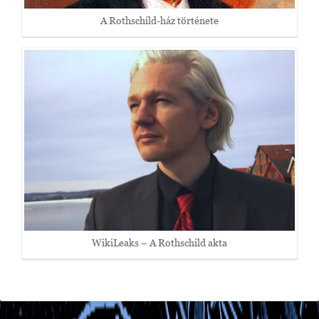
A Rothschild-ház története
WikiLeaks – A Rothschild akta