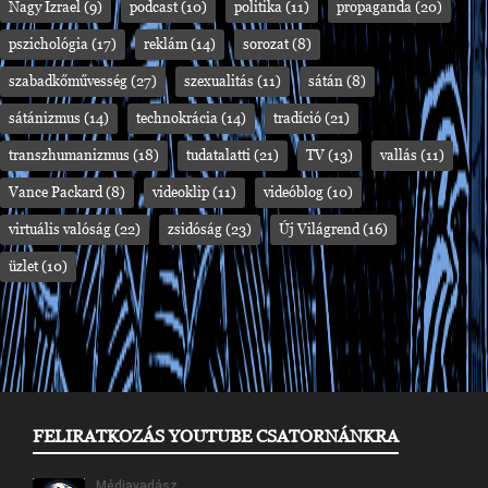
Nagy Izrael
(9)
podcast
(10)
politika
(11)
propaganda
(20)
pszichológia
(17)
reklám
(14)
sorozat
(8)
szabadkőművesség
(27)
szexualitás
(11)
sátán
(8)
sátánizmus
(14)
technokrácia
(14)
tradíció
(21)
transzhumanizmus
(18)
tudatalatti
(21)
TV
(13)
vallás
(11)
Vance Packard
(8)
videoklip
(11)
videóblog
(10)
virtuális valóság
(22)
zsidóság
(23)
Új Világrend
(16)
üzlet
(10)
FELIRATKOZÁS YOUTUBE CSATORNÁNKRA