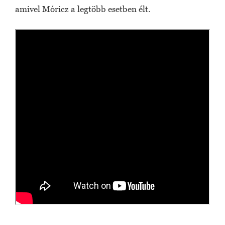
amivel Móricz a legtöbb esetben élt.