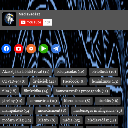
Akasztják a hóhért rovat
(11)
befolyásolás
(12)
bértollnok
(10)
COVID-19
(8)
deviációk
(42)
Facebook
(8)
feminizmus
(13)
film
(18)
filmkritika
(14)
homoszexuális propaganda
(11)
járvány
(10)
koronavírus
(10)
liberalizmus
(8)
liberális
(16)
manipuláció
(54)
menedzsment
(8)
mesterséges intelligencia
(13)
modern világ
(12)
Mátrix
(8)
média
(25)
Médiavadász
(11)