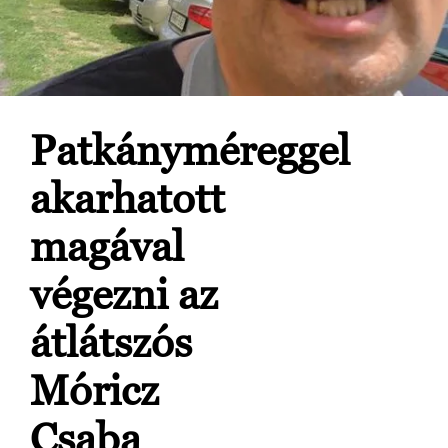
Patkányméreggel
akarhatott
magával
végezni az
átlátszós
Móricz
Csaba