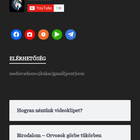
ELÉRHETŐSÉG
mediavadasz01[kukac]gmail[pont]com
Hogyan nézzünk videoklipet?
Birodalom – Orvosok görbe tükörben