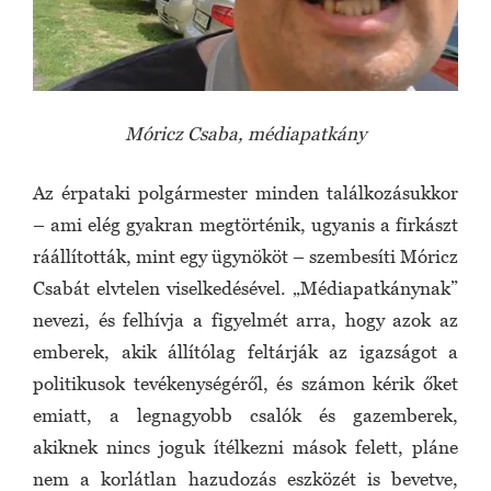
Móricz Csaba, médiapatkány
Az érpataki polgármester minden találkozásukkor
– ami elég gyakran megtörténik, ugyanis a firkászt
ráállították, mint egy ügynököt – szembesíti Móricz
Csabát elvtelen viselkedésével. „Médiapatkánynak”
nevezi, és felhívja a figyelmét arra, hogy azok az
emberek, akik állítólag feltárják az igazságot a
politikusok tevékenységéről, és számon kérik őket
emiatt, a legnagyobb csalók és gazemberek,
akiknek nincs joguk ítélkezni mások felett, pláne
nem a korlátlan hazudozás eszközét is bevetve,