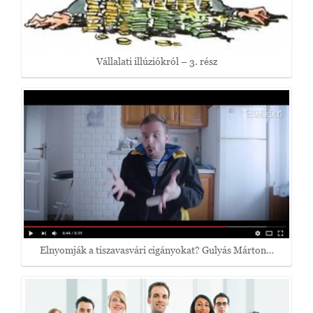
Vállalati illúziókról – 3. rész
Elnyomják a tiszavasvári cigányokat? Gulyás Márton…