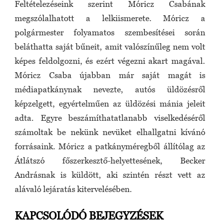
Feltételezéseink szerint Móricz Csabának
megszólalhatott a lelkiismerete. Móricz a
polgármester folyamatos szembesítései során
beláthatta saját bűneit, amit valószínűleg nem volt
képes feldolgozni, és ezért végezni akart magával.
Móricz Csaba újabban már saját magát is
médiapatkánynak nevezte, autós üldözésről
képzelgett, egyértelműen az üldözési mánia jeleit
adta. Egyre beszámíthatatlanabb viselkedéséről
számoltak be nekünk nevüket elhallgatni kívánó
forrásaink. Móricz a patkányméregből állítólag az
Átlátszó főszerkesztő-helyettesének, Becker
Andrásnak is küldött, aki szintén részt vett az
alávaló lejáratás kitervelésében.
KAPCSOLÓDÓ BEJEGYZÉSEK