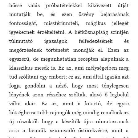
hőssé válás próbatételekkel kikövezett útját
mutatják be, és ezen ösvény bejárásának
fontosságát, misztériumteli, mágikus jellegét
igyekeznek érzékeltetni. A hétköznapiság szintjén
túlmutató igazságok felfedezésének és
megőrzésének történetét mondják el. Ezen az
egyszerű, de megunhatatlan recepten alapulnak a
klasszikus mesék is. Ez az, ami mélységeiben meg
tud szólítani egy embert; ez az, ami által igazán azt
fogja gondolni a néző, hogy most ténylegesen
lényének azon részéhez szóltak, akivé ő legbelül
válni akar. Ez az, amit a kitartó, de egyre
kétségbeesettebb rajongók még mindig remélnek az
új részektől: hogy a készítők újra rámutassanak
arra a bennük szunnyadó őstörekvésre, amit a