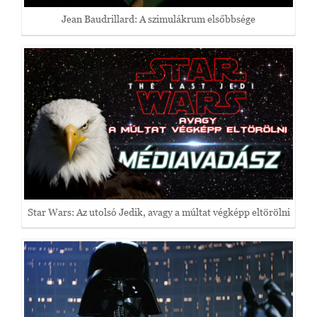
Jean Baudrillard: A szimulákrum elsőbbsége
Star Wars: Az utolsó Jedik, avagy a múltat végképp eltörölni