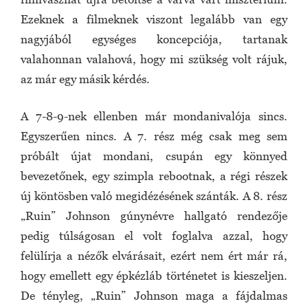
Ezeknek a filmeknek viszont legalább van egy
nagyjából egységes koncepciója, tartanak
valahonnan valahová, hogy mi szükség volt rájuk,
az már egy másik kérdés.
A 7-8-9-nek ellenben már mondanivalója sincs.
Egyszerűen nincs. A 7. rész még csak meg sem
próbált újat mondani, csupán egy könnyed
bevezetőnek, egy szimpla rebootnak, a régi részek
új köntösben való megidézésének szánták. A 8. rész
„Ruin” Johnson gúnynévre hallgató rendezője
pedig túlságosan el volt foglalva azzal, hogy
felülírja a nézők elvárásait, ezért nem ért már rá,
hogy emellett egy épkézláb történetet is kieszeljen.
De tényleg, „Ruin” Johnson maga a fájdalmas