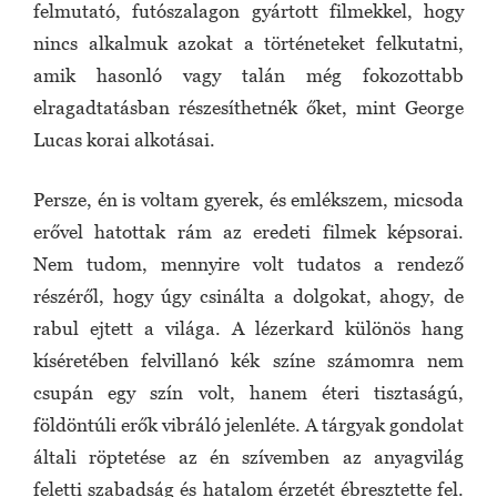
felmutató, futószalagon gyártott filmekkel, hogy
nincs alkalmuk azokat a történeteket felkutatni,
amik hasonló vagy talán még fokozottabb
elragadtatásban részesíthetnék őket, mint George
Lucas korai alkotásai.
Persze, én is voltam gyerek, és emlékszem, micsoda
erővel hatottak rám az eredeti filmek képsorai.
Nem tudom, mennyire volt tudatos a rendező
részéről, hogy úgy csinálta a dolgokat, ahogy, de
rabul ejtett a világa. A lézerkard különös hang
kíséretében felvillanó kék színe számomra nem
csupán egy szín volt, hanem éteri tisztaságú,
földöntúli erők vibráló jelenléte. A tárgyak gondolat
általi röptetése az én szívemben az anyagvilág
feletti szabadság és hatalom érzetét ébresztette fel.