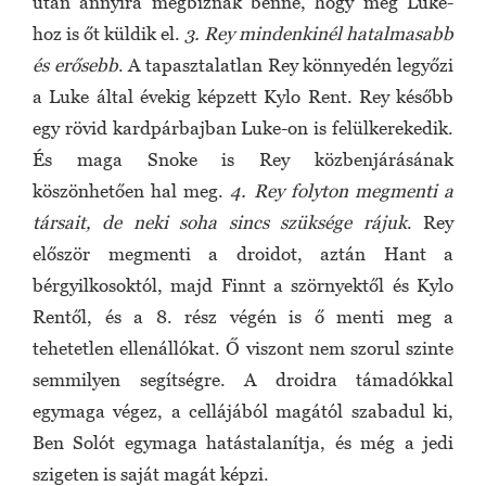
után annyira megbíznak benne, hogy még Luke-
hoz is őt küldik el.
3.
Rey mindenkinél hatalmasabb
és erősebb
. A tapasztalatlan Rey könnyedén legyőzi
a Luke által évekig képzett Kylo Rent. Rey később
egy rövid kardpárbajban Luke-on is felülkerekedik.
És maga Snoke is Rey közbenjárásának
köszönhetően hal meg.
4.
Rey folyton megmenti a
társait, de neki soha sincs szüksége rájuk
. Rey
először megmenti a droidot, aztán Hant a
bérgyilkosoktól, majd Finnt a szörnyektől és Kylo
Rentől, és a 8. rész végén is ő menti meg a
tehetetlen ellenállókat. Ő viszont nem szorul szinte
semmilyen segítségre. A droidra támadókkal
egymaga végez, a cellájából magától szabadul ki,
Ben Solót egymaga hatástalanítja, és még a jedi
szigeten is saját magát képzi.