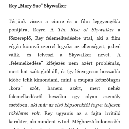
Rey „Mary Sue” Skywalker
Térjünk vissza a címre és a film leggyengébb
pontjára, Reyre. A
The
Rise of Skywalker
a
főszereplő, Rey felemelkedésére utal, aki a film
végén könnyű szerrel legyőzi az ellenségeit, jedivé
válik, és felveszi a Skywalker nevet. A
„felemelkedése” kifejezés nem azért problémás,
mert hat szótagból áll, és így lényegesen hosszabb
időbe telik kimondani, mint a csupán kétszótagos
„kora” szót, hanem azért, mert nehéz
felemelkedésről beszélni egy olyan személy
esetében,
aki már az első képsoroktól fogva teljesen
tökéletes volt
. Rey ugyanis az a fajta irritáló
karakter, aki mindent
is
tud. Méghozzá különösebb