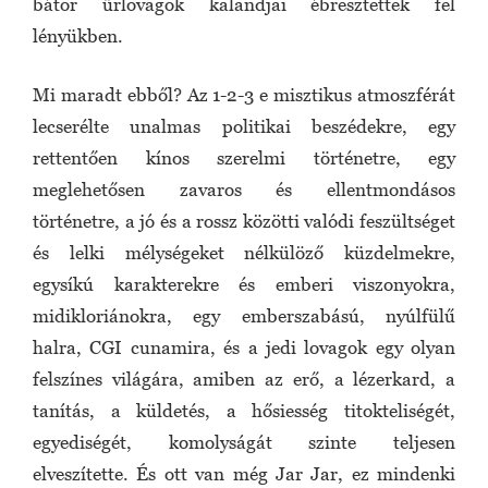
bátor űrlovagok kalandjai ébresztettek fel
lényükben.
Mi maradt ebből? Az 1-2-3 e misztikus atmoszférát
lecserélte unalmas politikai beszédekre, egy
rettentően kínos szerelmi történetre, egy
meglehetősen zavaros és ellentmondásos
történetre, a jó és a rossz közötti valódi feszültséget
és lelki mélységeket nélkülöző küzdelmekre,
egysíkú karakterekre és emberi viszonyokra,
midikloriánokra, egy emberszabású, nyúlfülű
halra, CGI cunamira, és a jedi lovagok egy olyan
felszínes világára, amiben az erő, a lézerkard, a
tanítás, a küldetés, a hősiesség titokteliségét,
egyediségét, komolyságát szinte teljesen
elveszítette. És ott van még Jar Jar, ez mindenki