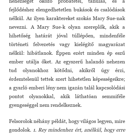
nehézséget okozó próbatétel, tanulás, és a
fejlődéshez elengedhetetlen bukások és csalódások
nélkül. Az ilyen karaktereket szokás Mary Sue-nak
nevezni. A Mary Sue-k olyan szereplők, akik a
hihetőség határát jóval túllépően, mindenféle
történeti felvezetés vagy kielégítő magyarázat
nélkül: hibátlanok. Éppen ezért minden ép eszű
ember utálja őket. Az egyszerű halandó nehezen
tud olyanokhoz kötődni, akikről úgy érzi,
érdemtelenül tettek szert hihetetlen képességeikre;
a gyarló emberi lény nem igazán talál kapcsolódási
pontot olyanokkal, akik láthatóan semmiféle
gyengeséggel nem rendelkeznek.
Felsorolok néhány példát, hogy világos legyen, mire
gondolok.
1.
Rey mindenhez ért, anélkül, hogy erre