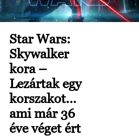
Star Wars:
Skywalker
kora –
Lezártak egy
korszakot…
ami már 36
éve véget ért