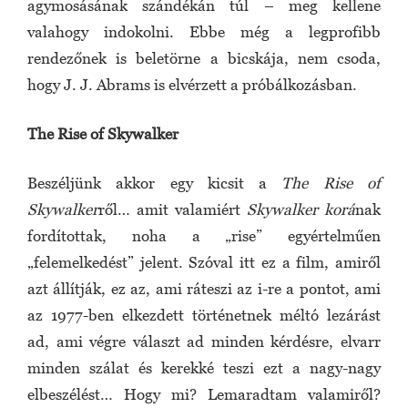
agymosásának szándékán túl – meg kellene
valahogy indokolni. Ebbe még a legprofibb
rendezőnek is beletörne a bicskája, nem csoda,
hogy J. J. Abrams is elvérzett a próbálkozásban.
The Rise of Skywalker
Beszéljünk akkor egy kicsit a
The
Rise of
Skywalker
ről… amit valamiért
Skywalker korá
nak
fordítottak, noha a „rise” egyértelműen
„felemelkedést” jelent. Szóval itt ez a film, amiről
azt állítják, ez az, ami ráteszi az i-re a pontot, ami
az 1977-ben elkezdett történetnek méltó lezárást
ad, ami végre választ ad minden kérdésre, elvarr
minden szálat és kerekké teszi ezt a nagy-nagy
elbeszélést… Hogy mi? Lemaradtam valamiről?