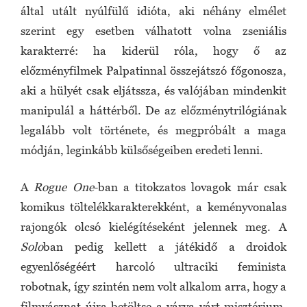
által utált nyúlfülű idióta, aki néhány elmélet
szerint egy esetben válhatott volna zseniális
karakterré: ha kiderül róla, hogy ő az
előzményfilmek Palpatinnal összejátszó főgonosza,
aki a hülyét csak eljátssza, és valójában mindenkit
manipulál a háttérből. De az előzménytrilógiának
legalább volt története, és megpróbált a maga
módján, leginkább külsőségeiben eredeti lenni.
A
Rogue One
-ban a titokzatos lovagok már csak
komikus töltelékkarakterekként, a keményvonalas
rajongók olcsó kielégítéseként jelennek meg. A
Solo
ban pedig kellett a játékidő a droidok
egyenlőségéért harcoló ultraciki feminista
robotnak, így szintén nem volt alkalom arra, hogy a
filmvásznat újra betöltse a várva várt misztérium.