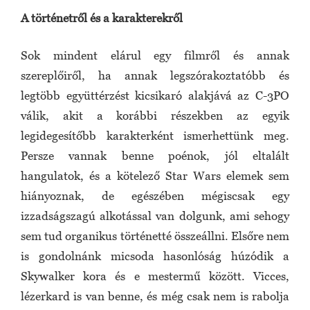
A történetről és a karakterekről
Sok mindent elárul egy filmről és annak
szereplőiről, ha annak legszórakoztatóbb és
legtöbb együttérzést kicsikaró alakjává az C-3PO
válik, akit a korábbi részekben az egyik
legidegesítőbb karakterként ismerhettünk meg.
Persze vannak benne poénok, jól eltalált
hangulatok, és a kötelező Star Wars elemek sem
hiányoznak, de egészében mégiscsak egy
izzadságszagú alkotással van dolgunk, ami sehogy
sem tud organikus történetté összeállni. Elsőre nem
is gondolnánk micsoda hasonlóság húzódik a
Skywalker kora és e mestermű között. Vicces,
lézerkard is van benne, és még csak nem is rabolja