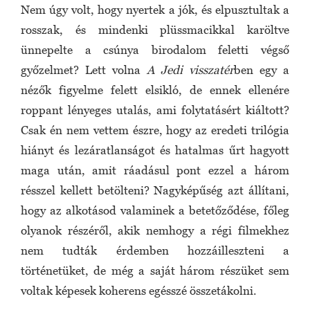
Nem úgy volt, hogy nyertek a jók, és elpusztultak a
rosszak, és mindenki plüssmacikkal karöltve
ünnepelte a csúnya birodalom feletti végső
győzelmet? Lett volna
A Jedi visszatér
ben egy a
nézők figyelme felett elsikló, de ennek ellenére
roppant lényeges utalás, ami folytatásért kiáltott?
Csak én nem vettem észre, hogy az eredeti trilógia
hiányt és lezáratlanságot és hatalmas űrt hagyott
maga után, amit ráadásul pont ezzel a három
résszel kellett betölteni? Nagyképűség azt állítani,
hogy az alkotásod valaminek a betetőződése, főleg
olyanok részéről, akik nemhogy a régi filmekhez
nem tudták érdemben hozzáilleszteni a
történetüket, de még a saját három részüket sem
voltak képesek koherens egésszé összetákolni.