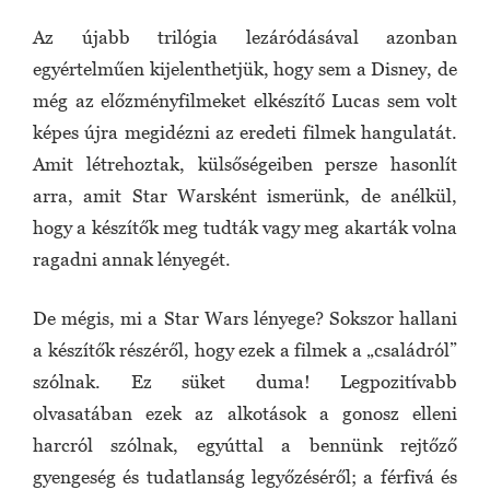
Az újabb trilógia lezáródásával azonban
egyértelműen kijelenthetjük, hogy sem a Disney, de
még az előzményfilmeket elkészítő Lucas sem volt
képes újra megidézni az eredeti filmek hangulatát.
Amit létrehoztak, külsőségeiben persze hasonlít
arra, amit Star Warsként ismerünk, de anélkül,
hogy a készítők meg tudták vagy meg akarták volna
ragadni annak lényegét.
De mégis, mi a Star Wars lényege? Sokszor hallani
a készítők részéről, hogy ezek a filmek a „családról”
szólnak. Ez süket duma! Legpozitívabb
olvasatában ezek az alkotások a gonosz elleni
harcról szólnak, egyúttal a bennünk rejtőző
gyengeség és tudatlanság legyőzéséről; a férfivá és