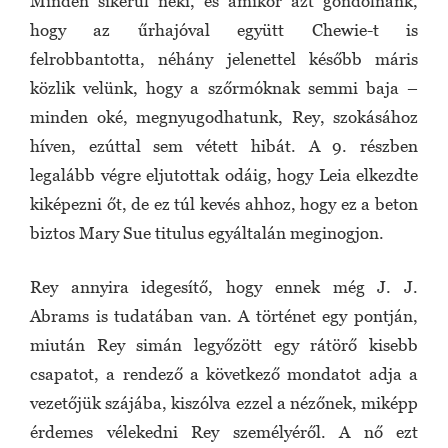
Minden sikerül neki, és amikor azt gondolnánk,
hogy az űrhajóval együtt Chewie-t is
felrobbantotta, néhány jelenettel később máris
közlik velünk, hogy a szőrmóknak semmi baja –
minden oké, megnyugodhatunk, Rey, szokásához
híven, ezúttal sem vétett hibát. A 9. részben
legalább végre eljutottak odáig, hogy Leia elkezdte
kiképezni őt, de ez túl kevés ahhoz, hogy ez a beton
biztos Mary Sue titulus egyáltalán meginogjon.
Rey annyira idegesítő, hogy ennek még J. J.
Abrams is tudatában van. A történet egy pontján,
miután Rey simán legyőzött egy rátörő kisebb
csapatot, a rendező a következő mondatot adja a
vezetőjük szájába, kiszólva ezzel a nézőnek, miképp
érdemes vélekedni Rey személyéről. A nő ezt