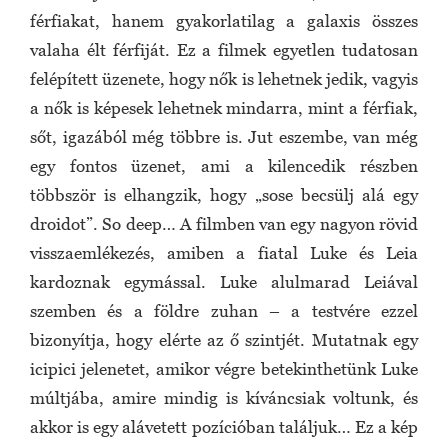
férfiakat, hanem gyakorlatilag a galaxis összes
valaha élt férfiját. Ez a filmek egyetlen tudatosan
felépített üzenete, hogy nők is lehetnek jedik, vagyis
a nők is képesek lehetnek mindarra, mint a férfiak,
sőt, igazából még többre is. Jut eszembe, van még
egy fontos üzenet, ami a kilencedik részben
többször is elhangzik, hogy „sose becsülj alá egy
droidot”. So deep… A filmben van egy nagyon rövid
visszaemlékezés, amiben a fiatal Luke és Leia
kardoznak egymással. Luke alulmarad Leiával
szemben és a földre zuhan – a testvére ezzel
bizonyítja, hogy elérte az ő szintjét. Mutatnak egy
icipici jelenetet, amikor végre betekinthetünk Luke
múltjába, amire mindig is kíváncsiak voltunk, és
akkor is egy alávetett pozícióban találjuk… Ez a kép