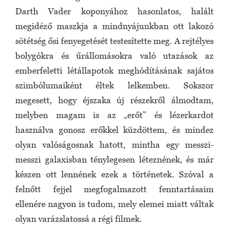
Darth Vader koponyához hasonlatos, halált
megidéző maszkja a mindnyájunkban ott lakozó
sötétség ősi fenyegetését testesítette meg. A rejtélyes
bolygókra és űrállomásokra való utazások az
emberfeletti létállapotok meghódításának sajátos
szimbólumaiként éltek lelkemben. Sokszor
megesett, hogy éjszaka új részekről álmodtam,
melyben magam is az „erőt” és lézerkardot
használva gonosz erőkkel küzdöttem, és mindez
olyan valóságosnak hatott, mintha egy messzi-
messzi galaxisban ténylegesen léteznének, és már
készen ott lennének ezek a történetek. Szóval a
felnőtt fejjel megfogalmazott fenntartásaim
ellenére nagyon is tudom, mely elemei miatt váltak
olyan varázslatossá a régi filmek.