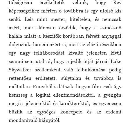
túlságosan érzékeltetik velünk, hogy Rey
képességeihez mérten ő továbbra is egy utolsó kis
senki. Leia mint mester, hiteltelen, és nemcsak
azért, mert kínosan érződik, hogy a színésznő
halála miatt a készítők korábban felvett anyaggal
dolgoztak, hanem azért is, mert az előző részekben
egy nagy felháborodást kiváltó jeleneten kívül
semmi sem utal rá, hogy a jedik útját járná. Luke
Skywalker szellemként való felbukkanása pedig
rettentően erőltetett, súlytalan és továbbra is
méltatlan. Ennyiből is látszik, hogy a film csak úgy
hemzseg a logikai ellentmondásoktól, a gyengén
megírt jelenetektől és karakterektől, és egyenesen
bűzlik az egységes koncepció és az érdemi
mondanivaló hiányától.