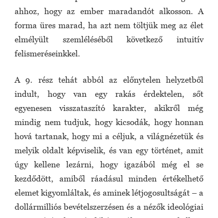
ahhoz, hogy az ember maradandót alkosson. A
forma üres marad, ha azt nem töltjük meg az élet
elmélyült szemléléséből következő intuitív
felismeréseinkkel.
A 9. rész tehát abból az előnytelen helyzetből
indult, hogy van egy rakás érdektelen, sőt
egyenesen visszataszító karakter, akikről még
mindig nem tudjuk, hogy kicsodák, hogy honnan
hová tartanak, hogy mi a céljuk, a világnézetük és
melyik oldalt képviselik, és van egy történet, amit
úgy kellene lezárni, hogy igazából még el se
kezdődött, amiből ráadásul minden értékelhető
elemet kigyomláltak, és aminek létjogosultságát – a
dollármilliós bevételszerzésen és a nézők ideológiai