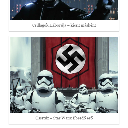
Csillagok Háborúja – kicsit másként
Össztűz – Star Wars: Ébredő erő