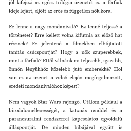
jól kifejezi az egész trilógia üzenetét is: a férfiak
ideje lejárt, eljött az erős és független nők kora.
Ez lenne a nagy mondanivaló? Ez tenné teljessé a
történetet? Erre kellett volna kifutnia az előző hat
résznek? Ez jelentené a filmekben elbújtatott
tanítás csúcspontját? Hogy a nők szuperebbek,
mint a férfiak? Ettől válnánk mi teljesebb, igazabb,
önnön lényükhöz közelebb jutó emberekké? Hol
van ez az üzenet a videó elején megfogalmazott,
eredeti mondanivalóhoz képest?
Nem vagyok Star Wars rajongó. Utálom például a
birodalomellenességét, a katonás renddel és a
parancsuralmi rendszerrel kapcsolatos egyoldalú
álláspontját. De minden hibájával együtt is