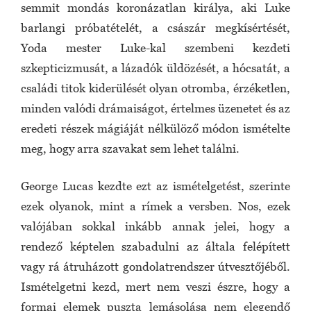
semmit mondás koronázatlan királya, aki Luke
barlangi próbatételét, a császár megkísértését,
Yoda mester Luke-kal szembeni kezdeti
szkepticizmusát, a lázadók üldözését, a hócsatát, a
családi titok kiderülését olyan otromba, érzéketlen,
minden valódi drámaiságot, értelmes üzenetet és az
eredeti részek mágiáját nélkülöző módon ismételte
meg, hogy arra szavakat sem lehet találni.
George Lucas kezdte ezt az ismételgetést, szerinte
ezek olyanok, mint a rímek a versben. Nos, ezek
valójában sokkal inkább annak jelei, hogy a
rendező képtelen szabadulni az általa felépített
vagy rá átruházott gondolatrendszer útvesztőjéből.
Ismételgetni kezd, mert nem veszi észre, hogy a
formai elemek puszta lemásolása nem elegendő