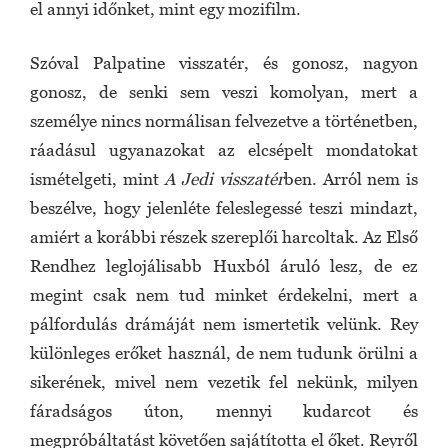
el annyi időnket, mint egy mozifilm.
Szóval Palpatine visszatér, és gonosz, nagyon
gonosz, de senki sem veszi komolyan, mert a
személye nincs normálisan felvezetve a történetben,
ráadásul ugyanazokat az elcsépelt mondatokat
ismételgeti, mint
A Jedi visszatér
ben. Arról nem is
beszélve, hogy jelenléte feleslegessé teszi mindazt,
amiért a korábbi részek szereplői harcoltak. Az Első
Rendhez leglojálisabb Huxból áruló lesz, de ez
megint csak nem tud minket érdekelni, mert a
pálfordulás drámáját nem ismertetik velünk. Rey
különleges erőket használ, de nem tudunk örülni a
sikerének, mivel nem vezetik fel nekünk, milyen
fáradságos úton, mennyi kudarcot és
megpróbáltatást követően sajátította el őket. Reyről