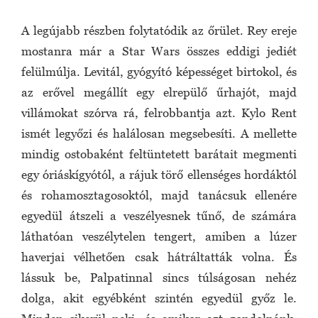
A legújabb részben folytatódik az őrület. Rey ereje
mostanra már a Star Wars összes eddigi jediét
felülmúlja. Levitál, gyógyító képességet birtokol, és
az erővel megállít egy elrepülő űrhajót, majd
villámokat szórva rá, felrobbantja azt. Kylo Rent
ismét legyőzi és halálosan megsebesíti. A mellette
mindig ostobaként feltüntetett barátait megmenti
egy óriáskígyótól, a rájuk törő ellenséges hordáktól
és rohamosztagosoktól, majd tanácsuk ellenére
egyedül átszeli a veszélyesnek tűnő, de számára
láthatóan veszélytelen tengert, amiben a lúzer
haverjai vélhetően csak hátráltatták volna. És
lássuk be, Palpatinnal sincs túlságosan nehéz
dolga, akit egyébként szintén egyedül győz le.