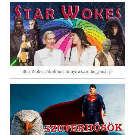
Star Wokes: Akolitus | Annyira szar, hogy már jó