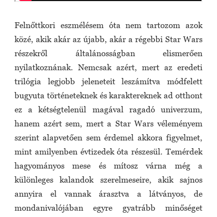
Felnőttkori eszmélésem óta nem tartozom azok
közé, akik akár az újabb, akár a régebbi Star Wars
részekről általánosságban elismerően
nyilatkoznának. Nemcsak azért, mert az eredeti
trilógia legjobb jeleneteit leszámítva módfelett
bugyuta történeteknek és karaktereknek ad otthont
ez a kétségtelenül magával ragadó univerzum,
hanem azért sem, mert a Star Wars véleményem
szerint alapvetően sem érdemel akkora figyelmet,
mint amilyenben évtizedek óta részesül. Temérdek
hagyományos mese és mítosz várna még a
különleges kalandok szerelmeseire, akik sajnos
annyira el vannak árasztva a látványos, de
mondanivalójában egyre gyatrább minőséget