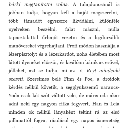
bárki megtanította volna
. A tulajdonosánál is
jobban tudja, hogyan kell a hajót megszerelni,
több támadót egyszerre likvidálni, különféle
nyelveken beszélni, falat mászni, nulla
tapasztalattal űrhajót vezetni és a legdurvább
manővereket végrehajtani. Profi módon használja a
lézerpisztolyt és a lézerkardot, noha életében most
látott ilyeneket először, és kiválóan bánik az erővel,
jóllehet, azt se tudja, mi az.
2.
Reyt mindenki
szereti
. Szerelmes belé Finn és Poe, a droidok
kérdés nélkül követik, a segglyukszemű narancs-
Yoda csak két szót váltott vele, de máris oda akar
adni neki egy nagyon ritka fegyvert, Han és Leia
minden ok nélkül lányaként tekint rá az első
pillanattól fogva, ráadásul egy napos ismeretség