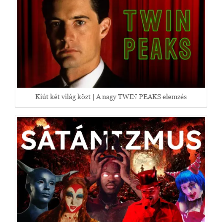
Kiút két világ közt | A nagy TWIN PEAKS elemzés