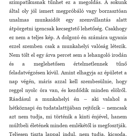
szimpatikusnak tűnhet ez a megoldás. A sokunk
által oly jól ismert megpróbáló vagy borzasztóan
unalmas munkaidőt egy szemvillantás alatt
átpörgetni igencsak kecsegtető lehetőség. Csakhogy
ez nem a teljes kép. A dolgozó én számára ugyanis
ezzel szemben csak a munkahelyi valóság létezik.
Nem tölt el egy árva percet sem a lehangoló irodán
és a meglehetősen értelmetlennek tűnő
feladatvégzésen kívül. Amint elhagyja az épületet a
nap végén, máris azzal kell szembesülnie, hogy
reggel nyolc óra van, és kezdődik minden elölről.
Ráadásul a munkahelyi én – aki valahol a
hétköznapi én tudatalattijában rejtőzik – nemcsak
azt nem tudja, mi történik a kinti énjével, hanem
múltbeli életének minden emlékétől is megfosztják.
Teljesen tiszta lappal indul, nem tudja, kicsoda,