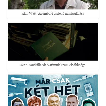
Alan Watt: Az emberi psziché manipulálása
Jean Baudrillard: A szimulákrum elsőbbsége