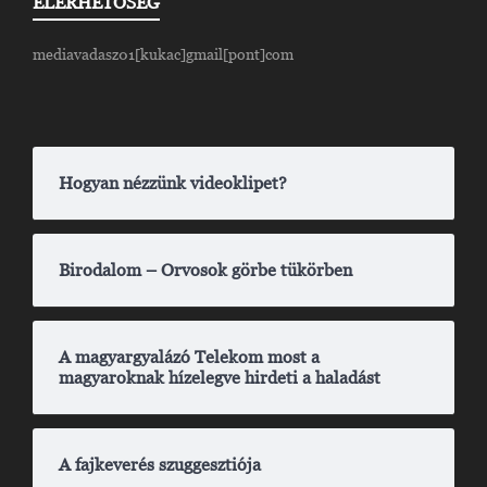
ELÉRHETŐSÉG
mediavadasz01[kukac]gmail[pont]com
Hogyan nézzünk videoklipet?
Birodalom – Orvosok görbe tükörben
A magyargyalázó Telekom most a
magyaroknak hízelegve hirdeti a haladást
A fajkeverés szuggesztiója