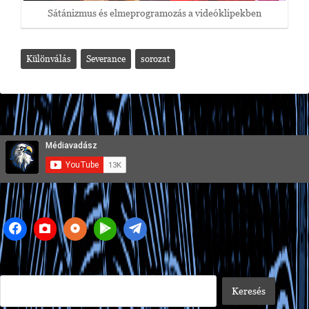
Sátánizmus és elmeprogramozás a videóklipekben
Különválás
Severance
sorozat