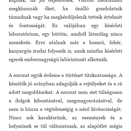
kapnak, ha jól teljesítenek. Viszont mentálisan
megkínozzák őket, ha önálló gondolataik
támadnak vagy ha megkérdőjelezik tetteik értelmét
és fontosságát. Ez valójában egy kísérleti
laboratórium, egy börtön, amiből látszólag nincs
menekvés. Erre utalnak már a hosszú, fehér,
kanyargós irodai folyosók is, amik mintha kísérleti
egerek embernagyságú labirintusát alkotnák.
A sorozat egyik érdeme a történet titokzatossága. A
készítők jó arányban adagolják a rejtélyeket és a rá
adott megoldásokat. A sorozat nem siet túlságosan
a dolgok kibontásával, megmagyarázásával, de
nem is húzza a végtelenségig a néző kíváncsiságát.
Nincs sok karakterünk, az események és a
helyszínek se túl változatosak, az alapötlet mégis