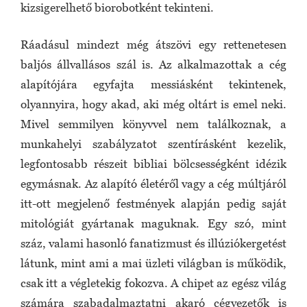
kizsigerelhető biorobotként tekinteni.
Ráadásul mindezt még átszövi egy rettenetesen
baljós állvallásos szál is. Az alkalmazottak a cég
alapítójára egyfajta messiásként tekintenek,
olyannyira, hogy akad, aki még oltárt is emel neki.
Mivel semmilyen könyvvel nem találkoznak, a
munkahelyi szabályzatot szentírásként kezelik,
legfontosabb részeit bibliai bölcsességként idézik
egymásnak. Az alapító életéről vagy a cég múltjáról
itt-ott megjelenő festmények alapján pedig saját
mitológiát gyártanak maguknak. Egy szó, mint
száz, valami hasonló fanatizmust és illúziókergetést
látunk, mint ami a mai üzleti világban is működik,
csak itt a végletekig fokozva. A chipet az egész világ
számára szabadalmaztatni akaró cégvezetők is