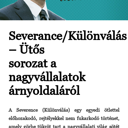
Severance/Különválás
– Ütős
sorozat a
nagyvállalatok
árnyoldaláról
A Severence (Különválás) egy egyedi ötlettel
előhozakodó, rejtélyekkel nem fukarkodó történet,
amely görbe tükröt tart a nagyvállalati világ sötét