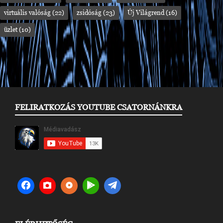
virtuális valóság
(22)
zsidóság
(23)
Új Világrend
(16)
üzlet
(10)
FELIRATKOZÁS YOUTUBE CSATORNÁNKRA