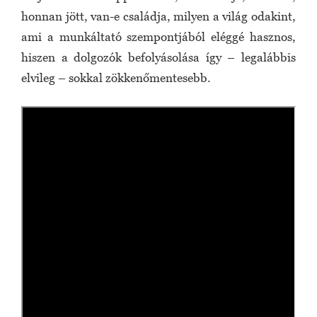
honnan jött, van-e családja, milyen a világ odakint,
ami a munkáltató szempontjából eléggé hasznos,
hiszen a dolgozók befolyásolása így – legalábbis
elvileg – sokkal zökkenőmentesebb.