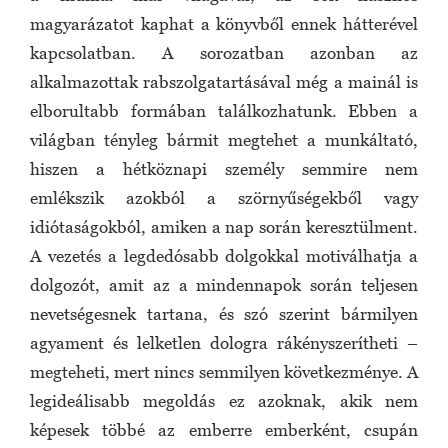
magyarázatot kaphat a könyvből ennek hátterével
kapcsolatban. A sorozatban azonban az
alkalmazottak rabszolgatartásával még a mainál is
elborultabb formában találkozhatunk. Ebben a
világban tényleg bármit megtehet a munkáltató,
hiszen a hétköznapi személy semmire nem
emlékszik azokból a szörnyűségekből vagy
idiótaságokból, amiken a nap során keresztülment.
A vezetés a legdedósabb dolgokkal motiválhatja a
dolgozót, amit az a mindennapok során teljesen
nevetségesnek tartana, és szó szerint bármilyen
agyament és lelketlen dologra rákényszerítheti –
megteheti, mert nincs semmilyen következménye. A
legideálisabb megoldás ez azoknak, akik nem
képesek többé az emberre emberként, csupán