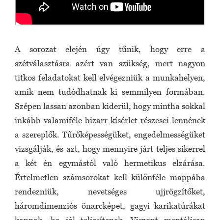
A sorozat elején úgy tűnik, hogy erre a
szétválasztásra azért van szükség, mert nagyon
titkos feladatokat kell elvégezniük a munkahelyen,
amik nem tudódhatnak ki semmilyen formában.
Szépen lassan azonban kiderül, hogy mintha sokkal
inkább valamiféle bizarr kísérlet részesei lennének
a szereplők. Tűrőképességüket, engedelmességüket
vizsgálják, és azt, hogy mennyire járt teljes sikerrel
a két én egymástól való hermetikus elzárása.
Értelmetlen számsorokat kell különféle mappába
rendezniük, nevetséges ujjrögzítőket,
háromdimenziós önarcképet, gagyi karikatúrákat