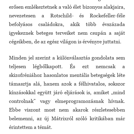
erősen emlékeztetnek a való élet bizonyos alakjaira,
nevezetesen a Rotschild- és Rockefeller-féle
befolyásos családokra, akik több évszázada
igyekeznek beteges terveiket nem csupán a saját
cégeikben, de az egész világon is érvényre juttatni.
Minden jel szerint a különválasztás gondolata sem
teljesen légbőlkapott. És ezt nemcsak a
skizofréniához hasonlatos mentális betegségek léte
támasztja alá, hanem azok a félhivatalos, sokszor
kínzásokkal együtt járó eljárások is, amiket „mind
controlnak” vagy elmeprogramozásnak hívnak.
Ebbe viszont most nem akarok részletesebben
belemenni, az új Mátrixról szóló kritikában már
érintettem a témát.