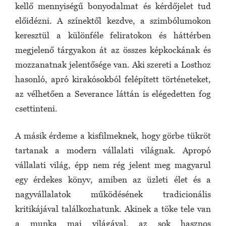
kellő mennyiségű bonyodalmat és kérdőjelet tud
előidézni. A színektől kezdve, a szimbólumokon
keresztül a különféle feliratokon és háttérben
megjelenő tárgyakon át az összes képkockának és
mozzanatnak jelentősége van. Aki szereti a Losthoz
hasonló, apró kirakósokból felépített történeteket,
az vélhetően a Severance láttán is elégedetten fog
csettinteni.
A másik érdeme a kisfilmeknek, hogy görbe tükröt
tartanak a modern vállalati világnak. Apropó
vállalati világ, épp nem rég jelent meg magyarul
egy érdekes könyv, amiben az üzleti élet és a
nagyvállalatok működésének tradicionális
kritikájával találkozhatunk. Akinek a töke tele van
a munka mai világával, az sok hasznos