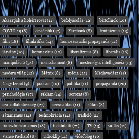
Akasztják a hóhért rovat
(11)
befolyásolás
(12)
bértollnok
(10)
COVID-19
(8)
deviációk
(42)
Facebook
(8)
feminizmus
(13)
film
(18)
filmkritika
(14)
homoszexuális propaganda
(11)
járvány
(10)
koronavírus
(10)
liberalizmus
(8)
liberális
(16)
manipuláció
(54)
menedzsment
(8)
mesterséges intelligencia
(13)
modern világ
(12)
Mátrix
(8)
média
(25)
Médiavadász
(11)
Nagy Izrael
(9)
podcast
(10)
politika
(11)
propaganda
(20)
pszichológia
(17)
reklám
(14)
sorozat
(8)
szabadkőművesség
(27)
szexualitás
(11)
sátán
(8)
sátánizmus
(14)
technokrácia
(14)
tradíció
(21)
transzhumanizmus
(18)
tudatalatti
(21)
TV
(13)
vallás
(11)
Vance Packard
(8)
videoklip
(11)
videóblog
(10)