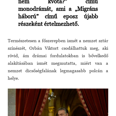
nem kvóta?” című
monodrámát, ami a „Migráns
háború” című eposz újabb
részeként értelmezhető.
Természetesen a főszerepben ismét a nemzet sztár
színészét, Orbán Viktort csodálhattuk meg, aki
rövid, ám drámai fordulatokban is bővelkedő
alakításában ismét megmutatta, miért van a
nemzet dicsőségfalának legmagasabb polcán a
helye.