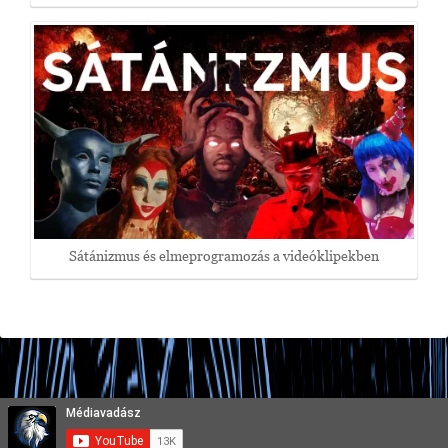
Sátánizmus és elmeprogramozás a videóklipekben