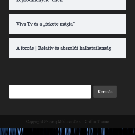
Viva Tv és a „fekete mágia”
A forrás | Relatív és abszolút halhatatlanság
Copyright © 2014
Médiavadász
–
Griffin Theme