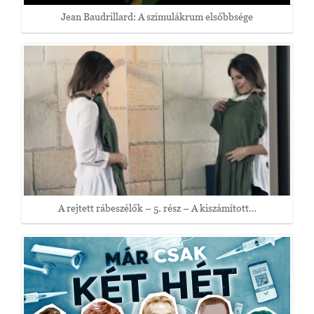
Jean Baudrillard: A szimulákrum elsőbbsége
A rejtett rábeszélők – 5. rész – A kiszámított…