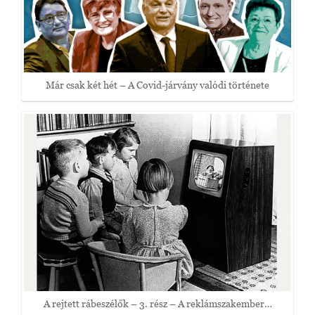
Már csak két hét – A Covid-járvány valódi története
A rejtett rábeszélők – 3. rész – A reklámszakember…