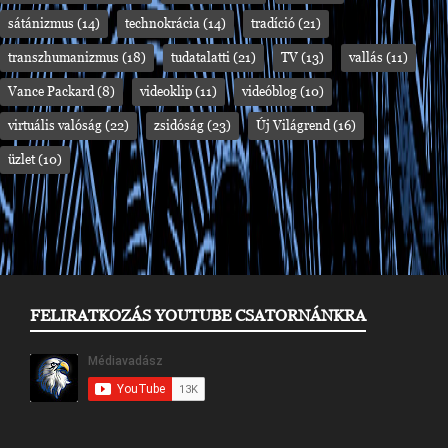
sátánizmus
(14)
technokrácia
(14)
tradíció
(21)
transzhumanizmus
(18)
tudatalatti
(21)
TV
(13)
vallás
(11)
Vance Packard
(8)
videoklip
(11)
videóblog
(10)
virtuális valóság
(22)
zsidóság
(23)
Új Világrend
(16)
üzlet
(10)
FELIRATKOZÁS YOUTUBE CSATORNÁNKRA