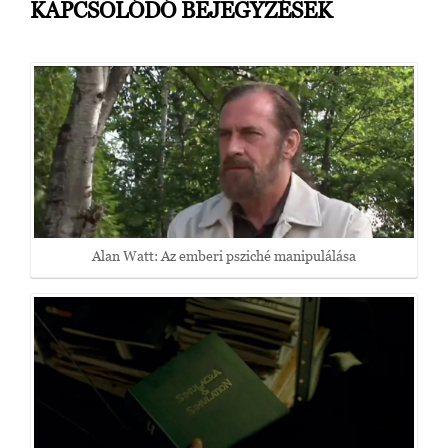
KAPCSOLÓDÓ BEJEGYZÉSEK
Alan Watt: Az emberi psziché manipulálása