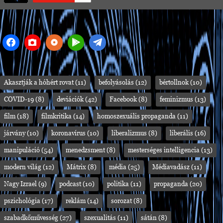
Akasztják a hóhért rovat
(11)
befolyásolás
(12)
bértollnok
(10)
COVID-19
(8)
deviációk
(42)
Facebook
(8)
feminizmus
(13)
film
(18)
filmkritika
(14)
homoszexuális propaganda
(11)
járvány
(10)
koronavírus
(10)
liberalizmus
(8)
liberális
(16)
manipuláció
(54)
menedzsment
(8)
mesterséges intelligencia
(13)
modern világ
(12)
Mátrix
(8)
média
(25)
Médiavadász
(11)
Nagy Izrael
(9)
podcast
(10)
politika
(11)
propaganda
(20)
pszichológia
(17)
reklám
(14)
sorozat
(8)
szabadkőművesség
(27)
szexualitás
(11)
sátán
(8)