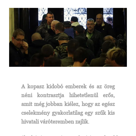
A kopasz kidobó emberek és az öreg
néni kontrasztja hihetetlenül erős,
amit még jobban kiélez, hogy az egész
cselekmény gyakorlatilag egy szűk kis
hivatali váróteremben zajlik
.