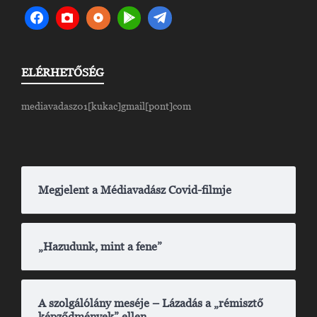
ELÉRHETŐSÉG
mediavadasz01[kukac]gmail[pont]com
Megjelent a Médiavadász Covid-filmje
„Hazudunk, mint a fene”
A szolgálólány meséje – Lázadás a „rémisztő
képződmények” ellen