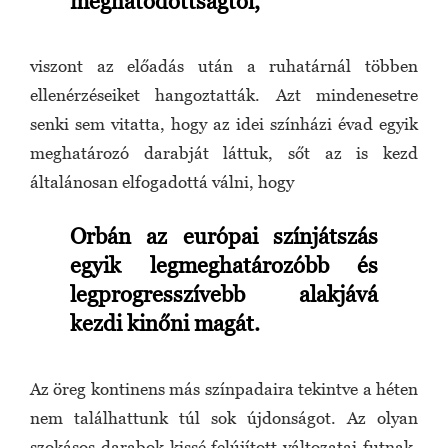
meghatódottságtól
,
viszont az előadás után a ruhatárnál többen
ellenérzéseiket hangoztatták. Azt mindenesetre
senki sem vitatta, hogy az idei színházi évad egyik
meghatározó darabját láttuk, sőt az is kezd
általánosan elfogadottá válni, hogy
Orbán az európai színjátszás
egyik legmeghatározóbb és
legprogresszívebb alakjává
kezdi kinőni magát.
Az öreg kontinens más színpadaira tekintve a héten
nem találhattunk túl sok újdonságot. Az olyan
szokásos darabok kissé felújított változatai futnak,