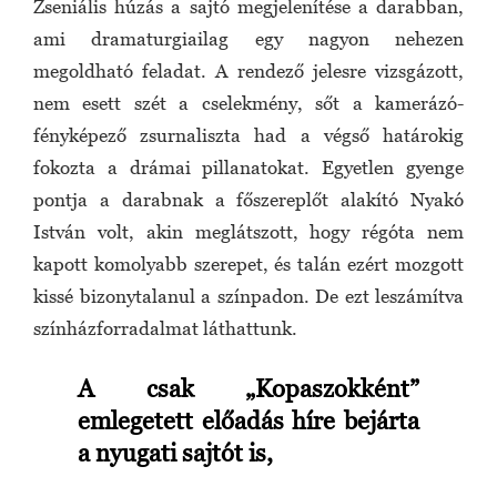
Zseniális húzás a sajtó megjelenítése a darabban,
ami dramaturgiailag egy nagyon nehezen
megoldható feladat. A rendező jelesre vizsgázott,
nem esett szét a cselekmény, sőt a kamerázó-
fényképező zsurnaliszta had a végső határokig
fokozta a drámai pillanatokat. Egyetlen gyenge
pontja a darabnak a főszereplőt alakító Nyakó
István volt, akin meglátszott, hogy régóta nem
kapott komolyabb szerepet, és talán ezért mozgott
kissé bizonytalanul a színpadon. De ezt leszámítva
színházforradalmat láthattunk.
A csak „Kopaszokként”
emlegetett előadás híre bejárta
a nyugati sajtót is
,