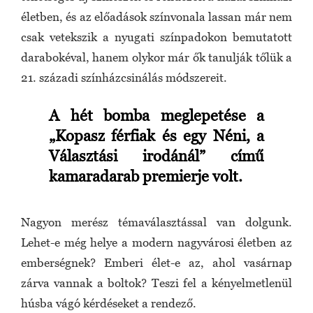
életben, és az előadások színvonala lassan már nem
csak vetekszik a nyugati színpadokon bemutatott
darabokéval, hanem olykor már ők tanulják tőlük a
21. századi színházcsinálás módszereit.
A hét bomba meglepetése a
„Kopasz férfiak és egy Néni, a
Választási irodánál” című
kamaradarab premierje volt.
Nagyon merész témaválasztással van dolgunk.
Lehet-e még helye a modern nagyvárosi életben az
emberségnek? Emberi élet-e az, ahol vasárnap
zárva vannak a boltok? Teszi fel a kényelmetlenül
húsba vágó kérdéseket a rendező.