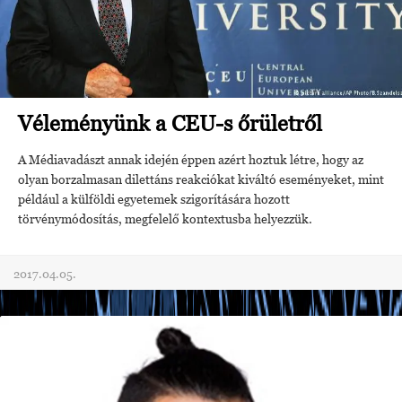
Véleményünk a CEU-s őrületről
A Médiavadászt annak idején éppen azért hoztuk létre, hogy az
olyan borzalmasan dilettáns reakciókat kiváltó eseményeket, mint
például a külföldi egyetemek szigorítására hozott
törvénymódosítás, megfelelő kontextusba helyezzük.
2017.04.05.