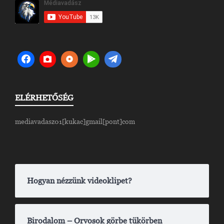
ELÉRHETŐSÉG
mediavadasz01[kukac]gmail[pont]com
Hogyan nézzünk videoklipet?
Birodalom – Orvosok görbe tükörben