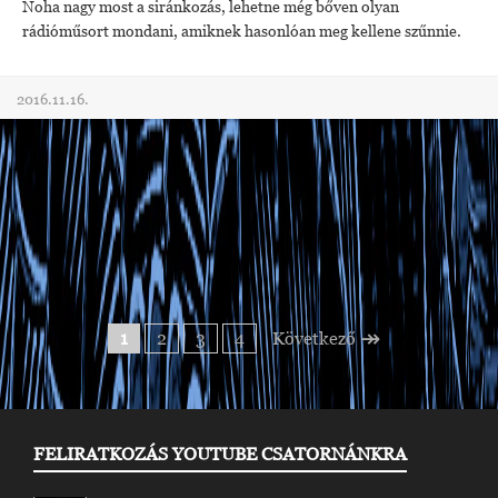
Noha nagy most a siránkozás, lehetne még bőven olyan
rádióműsort mondani, amiknek hasonlóan meg kellene szűnnie.
2016.11.16.
↠
1
2
3
4
Következő
FELIRATKOZÁS YOUTUBE CSATORNÁNKRA