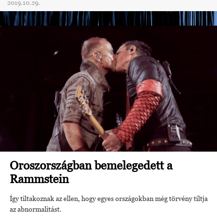
2019.10.29.
Oroszországban bemelegedett a
Rammstein
Így tiltakoznak az ellen, hogy egyes országokban még törvény tiltja
az abnormalitást.