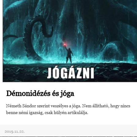
Démonidézés és jóga
Németh Sándor szerint veszélyes a jóga. Nem állítható, hogy nincs
benne némi igazság, csak hülyén artikulálja.
2019.11.22.