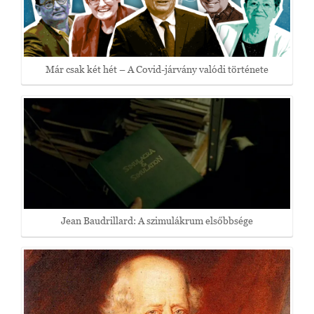
Már csak két hét – A Covid-járvány valódi története
Jean Baudrillard: A szimulákrum elsőbbsége