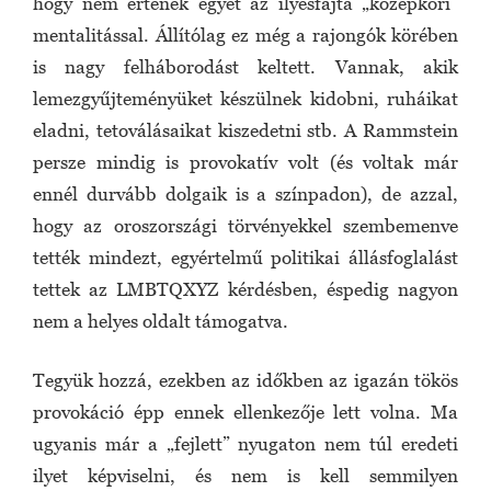
hogy nem értenek egyet az ilyesfajta „középkori”
mentalitással. Állítólag ez még a rajongók körében
is nagy felháborodást keltett. Vannak, akik
lemezgyűjteményüket készülnek kidobni, ruháikat
eladni, tetoválásaikat kiszedetni stb. A Rammstein
persze mindig is provokatív volt (és voltak már
ennél durvább dolgaik is a színpadon), de azzal,
hogy az oroszországi törvényekkel szembemenve
tették mindezt, egyértelmű politikai állásfoglalást
tettek az LMBTQXYZ kérdésben, éspedig nagyon
nem a helyes oldalt támogatva.
Tegyük hozzá, ezekben az időkben az igazán tökös
provokáció épp ennek ellenkezője lett volna. Ma
ugyanis már a „fejlett” nyugaton nem túl eredeti
ilyet képviselni, és nem is kell semmilyen