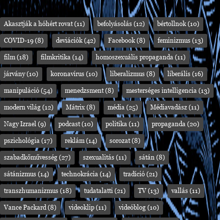
Akasztják a hóhért rovat
(11)
befolyásolás
(12)
bértollnok
(10)
COVID-19
(8)
deviációk
(42)
Facebook
(8)
feminizmus
(13)
film
(18)
filmkritika
(14)
homoszexuális propaganda
(11)
járvány
(10)
koronavírus
(10)
liberalizmus
(8)
liberális
(16)
manipuláció
(54)
menedzsment
(8)
mesterséges intelligencia
(13)
modern világ
(12)
Mátrix
(8)
média
(25)
Médiavadász
(11)
Nagy Izrael
(9)
podcast
(10)
politika
(11)
propaganda
(20)
pszichológia
(17)
reklám
(14)
sorozat
(8)
szabadkőművesség
(27)
szexualitás
(11)
sátán
(8)
sátánizmus
(14)
technokrácia
(14)
tradíció
(21)
transzhumanizmus
(18)
tudatalatti
(21)
TV
(13)
vallás
(11)
Vance Packard
(8)
videoklip
(11)
videóblog
(10)