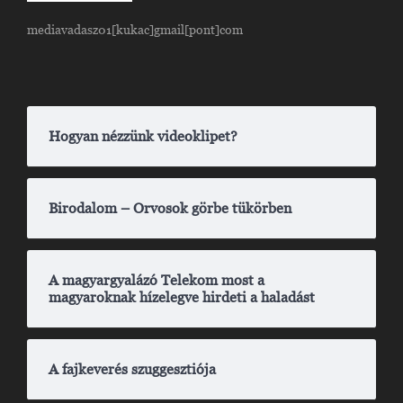
mediavadasz01[kukac]gmail[pont]com
Hogyan nézzünk videoklipet?
Birodalom – Orvosok görbe tükörben
A magyargyalázó Telekom most a
magyaroknak hízelegve hirdeti a haladást
A fajkeverés szuggesztiója