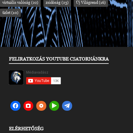
virtuális valóság
(22)
zsidóság
(23)
Új Világrend
(16)
üzlet
(10)
FELIRATKOZÁS YOUTUBE CSATORNÁNKRA
ELÉRHETŐSÉG