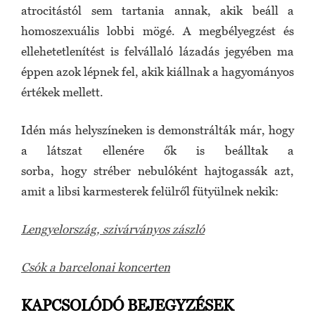
atrocitástól sem tartania annak, akik beáll a
homoszexuális lobbi mögé. A megbélyegzést és
ellehetetlenítést is felvállaló lázadás jegyében ma
éppen azok lépnek fel, akik kiállnak a hagyományos
értékek mellett.
Idén más helyszíneken is demonstrálták már, hogy
a látszat ellenére ők is beálltak a
sorba, hogy stréber nebulóként hajtogassák azt,
amit a libsi karmesterek felülről fütyülnek nekik:
Lengyelország, szivárványos zászló
Csók a barcelonai koncerten
KAPCSOLÓDÓ BEJEGYZÉSEK