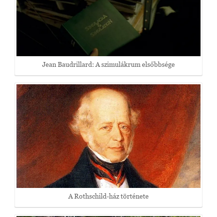
Jean Baudrillard: A szimulákrum elsőbbsége
A Rothschild-ház története