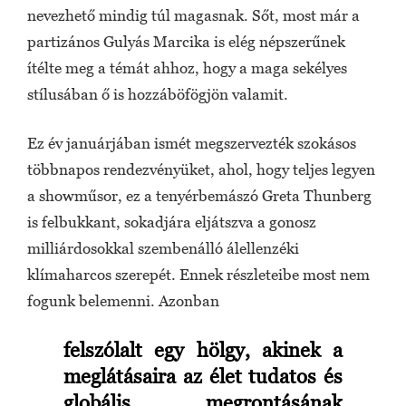
nevezhető mindig túl magasnak. Sőt, most már a
partizános Gulyás Marcika is elég népszerűnek
ítélte meg a témát ahhoz, hogy a maga sekélyes
stílusában ő is hozzáböfögjön valamit.
Ez év januárjában ismét megszervezték szokásos
többnapos rendezvényüket, ahol, hogy teljes legyen
a showműsor, ez a tenyérbemászó Greta Thunberg
is felbukkant, sokadjára eljátszva a gonosz
milliárdosokkal szembenálló álellenzéki
klímaharcos szerepét. Ennek részleteibe most nem
fogunk belemenni. Azonban
felszólalt egy hölgy, akinek a
meglátásaira az élet tudatos és
globális megrontásának