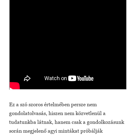
Ez a szó szoros értelmében persze nem
gondolatolvasás, hiszen nem közvetlenül a
tudatunkba látnak, hanem csak a gondolkozásunk
során megjelenő agyi mintákat próbálják