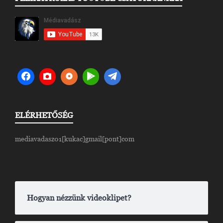
ELÉRHETŐSÉG
mediavadasz01[kukac]gmail[pont]com
Hogyan nézzünk videoklipet?