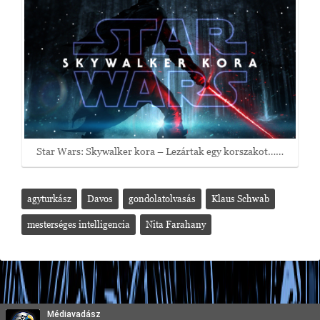
Star Wars: Skywalker kora – Lezártak egy korszakot……
agyturkász
Davos
gondolatolvasás
Klaus Schwab
mesterséges intelligencia
Nita Farahany