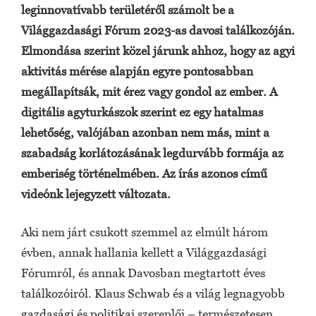
leginnovatívabb területéről számolt be a
Világgazdasági Fórum 2023-as davosi találkozóján.
Elmondása szerint közel járunk ahhoz, hogy az agyi
aktivitás mérése alapján egyre pontosabban
megállapítsák, mit érez vagy gondol az ember. A
digitális agyturkászok szerint ez egy hatalmas
lehetőség, valójában azonban nem más, mint a
szabadság korlátozásának legdurvább formája az
emberiség történelmében. Az írás azonos című
videónk lejegyzett változata.
Aki nem járt csukott szemmel az elmúlt három
évben, annak hallania kellett a Világgazdasági
Fórumról, és annak Davosban megtartott éves
találkozóiról. Klaus Schwab és a világ legnagyobb
gazdasági és politikai szereplői – természetesen