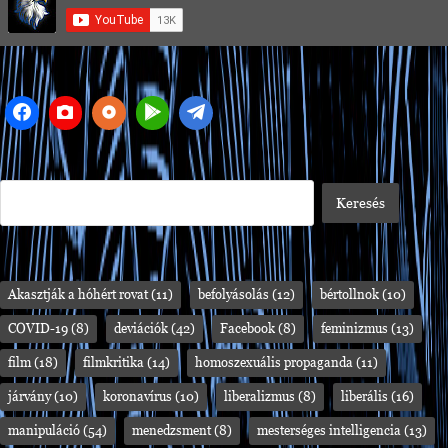
Akasztják a hóhért rovat
(11)
befolyásolás
(12)
bértollnok
(10)
COVID-19
(8)
deviációk
(42)
Facebook
(8)
feminizmus
(13)
film
(18)
filmkritika
(14)
homoszexuális propaganda
(11)
járvány
(10)
koronavírus
(10)
liberalizmus
(8)
liberális
(16)
manipuláció
(54)
menedzsment
(8)
mesterséges intelligencia
(13)