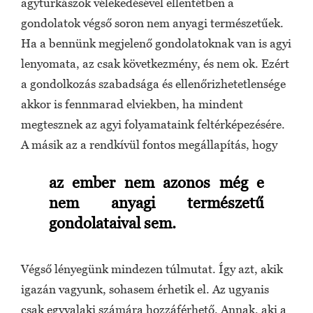
agyturkászok vélekedésével ellentétben a
gondolatok végső soron nem anyagi természetűek.
Ha a bennünk megjelenő gondolatoknak van is agyi
lenyomata, az csak következmény, és nem ok. Ezért
a gondolkozás szabadsága és ellenőrizhetetlensége
akkor is fennmarad elviekben, ha mindent
megtesznek az agyi folyamataink feltérképezésére.
A másik az a rendkívül fontos megállapítás, hogy
az ember nem azonos még e
nem anyagi természetű
gondolataival sem.
Végső lényegünk mindezen túlmutat. Így azt, akik
igazán vagyunk, sohasem érhetik el. Az ugyanis
csak egyvalaki számára hozzáférhető. Annak, aki a