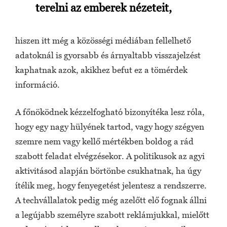
terelni az emberek nézeteit,
hiszen itt még a közösségi médiában fellelhető
adatoknál is gyorsabb és árnyaltabb visszajelzést
kaphatnak azok, akikhez befut ez a tömérdek
információ.
A főnöködnek kézzelfogható bizonyítéka lesz róla,
hogy egy nagy hülyének tartod, vagy hogy szégyen
szemre nem vagy kellő mértékben boldog a rád
szabott feladat elvégzésekor. A politikusok az agyi
aktivitásod alapján börtönbe csukhatnak, ha úgy
ítélik meg, hogy fenyegetést jelentesz a rendszerre.
A techvállalatok pedig még azelőtt elő fognak állni
a legújabb személyre szabott reklámjukkal, mielőtt