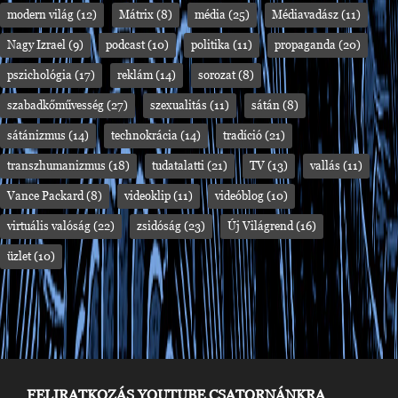
modern világ
(12)
Mátrix
(8)
média
(25)
Médiavadász
(11)
Nagy Izrael
(9)
podcast
(10)
politika
(11)
propaganda
(20)
pszichológia
(17)
reklám
(14)
sorozat
(8)
szabadkőművesség
(27)
szexualitás
(11)
sátán
(8)
sátánizmus
(14)
technokrácia
(14)
tradíció
(21)
transzhumanizmus
(18)
tudatalatti
(21)
TV
(13)
vallás
(11)
Vance Packard
(8)
videoklip
(11)
videóblog
(10)
virtuális valóság
(22)
zsidóság
(23)
Új Világrend
(16)
üzlet
(10)
FELIRATKOZÁS YOUTUBE CSATORNÁNKRA