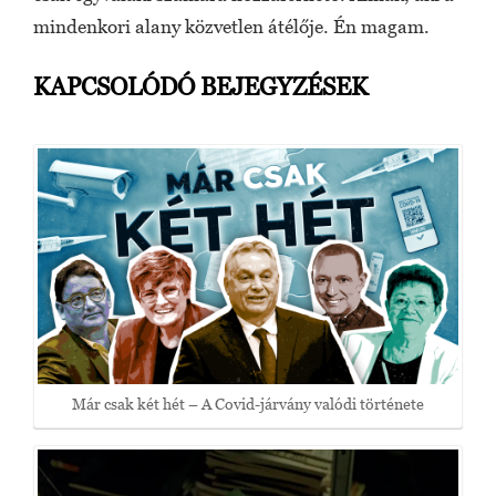
mindenkori alany közvetlen átélője. Én magam.
KAPCSOLÓDÓ BEJEGYZÉSEK
Már csak két hét – A Covid-járvány valódi története