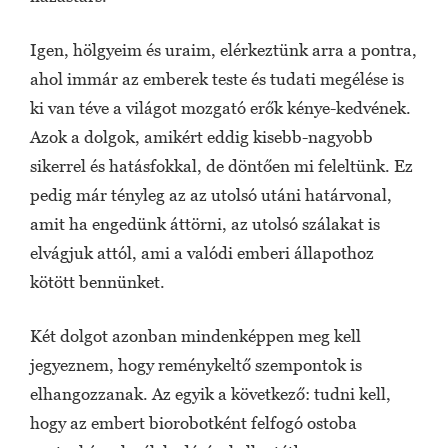
Igen, hölgyeim és uraim, elérkeztünk arra a pontra,
ahol immár az emberek teste és tudati megélése is
ki van téve a világot mozgató erők kénye-kedvének.
Azok a dolgok, amikért eddig kisebb-nagyobb
sikerrel és hatásfokkal, de döntően mi feleltünk. Ez
pedig már tényleg az az utolsó utáni határvonal,
amit ha engedünk áttörni, az utolsó szálakat is
elvágjuk attól, ami a valódi emberi állapothoz
kötött bennünket.
Két dolgot azonban mindenképpen meg kell
jegyeznem, hogy reménykeltő szempontok is
elhangozzanak. Az egyik a következő: tudni kell,
hogy az embert biorobotként felfogó ostoba