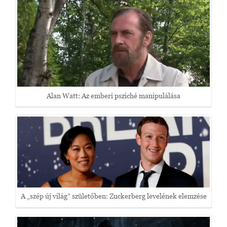
Alan Watt: Az emberi psziché manipulálása
A „szép új világ” születőben: Zuckerberg levelének elemzése