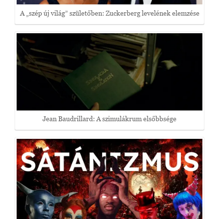
A „szép új világ” születőben: Zuckerberg levelének elemzése
Jean Baudrillard: A szimulákrum elsőbbsége