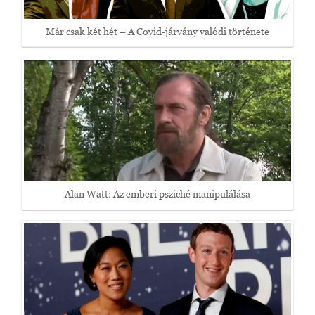
Már csak két hét – A Covid-járvány valódi története
Alan Watt: Az emberi psziché manipulálása