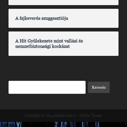
A fajkeverés szuggesztiója
A Hit Gyülekezete mint vallási és
nemzetbiztonsági kockázat
Copyright © 2014
Médiavadász
–
Griffin Theme