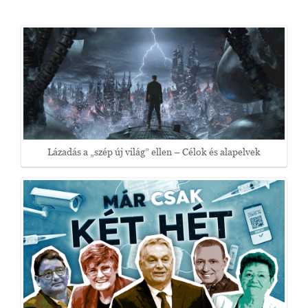
Lázadás a „szép új világ” ellen – Célok és alapelvek