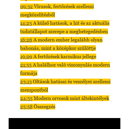
09:32
Vírusok, fertőzések szellemi
megközelítésből
14:25
A külső hatások, a hit és az aktuális
tudatállapot szerepe a megbetegedésben
16:26
A modern ember legalább olyan
babonás, mint a középkor szülöttje
19:09
A fertőzések karmikus jellege
21:55
A halálhoz való viszonyulás modern
formája
23:13
Oltások hatásai és veszélyei szellemi
szempontból
24:55
Modern orvosok mint áltekintélyek
25:58
Összegzés