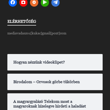
ELÉRHETŐSÉG
mediavadasz01[kukac]gmail[pont]com
Hogyan nézzünk videoklipet?
Birodalom – Orvosok görbe tükörben
A magyargyalázó Telekom most a
magyaroknak hízelegve hirdeti a haladást