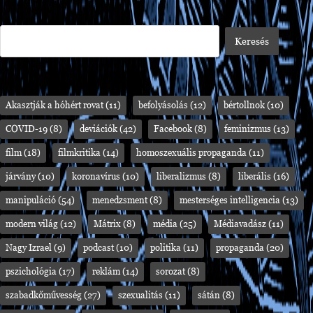
Akasztják a hóhért rovat
(11)
befolyásolás
(12)
bértollnok
(10)
COVID-19
(8)
deviációk
(42)
Facebook
(8)
feminizmus
(13)
film
(18)
filmkritika
(14)
homoszexuális propaganda
(11)
járvány
(10)
koronavírus
(10)
liberalizmus
(8)
liberális
(16)
manipuláció
(54)
menedzsment
(8)
mesterséges intelligencia
(13)
modern világ
(12)
Mátrix
(8)
média
(25)
Médiavadász
(11)
Nagy Izrael
(9)
podcast
(10)
politika
(11)
propaganda
(20)
pszichológia
(17)
reklám
(14)
sorozat
(8)
szabadkőművesség
(27)
szexualitás
(11)
sátán
(8)