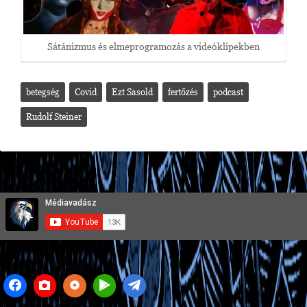
Sátánizmus és elmeprogramozás a videóklipekben
betegség
Covid
Ezt Sasold
fertőzés
podcast
Rudolf Steiner