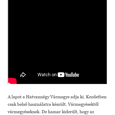
A lapot a Hatvannégy Vármegye adja ki. Kezdetben
csak belső használatra készült. Vármegyésektől
vármegyéseknek. De hamar kiderült, hogy az