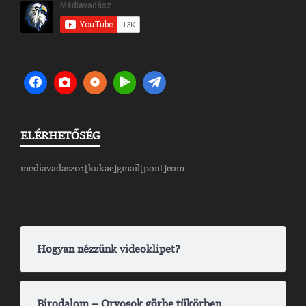
ELÉRHETŐSÉG
mediavadasz01[kukac]gmail[pont]com
Hogyan nézzünk videoklipet?
Birodalom – Orvosok görbe tükörben