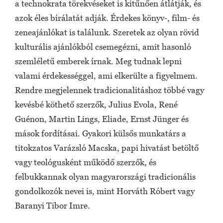
a technokrata törekvéseket is kitűnően átlátják, és
azok éles bírálatát adják. Érdekes könyv-, film- és
zeneajánlókat is találunk. Szeretek az olyan rövid
kulturális ajánlókból csemegézni, amit hasonló
szemléletű emberek írnak. Meg tudnak lepni
valami érdekességgel, ami elkerülte a figyelmem.
Rendre megjelennek tradicionalitáshoz többé vagy
kevésbé köthető szerzők, Julius Evola, René
Guénon, Martin Lings, Eliade, Ernst Jünger és
mások fordításai. Gyakori külsős munkatárs a
titokzatos Varázsló Macska, papi hivatást betöltő
vagy teológusként működő szerzők, és
felbukkannak olyan magyarországi tradicionális
gondolkozók nevei is, mint Horváth Róbert vagy
Baranyi Tibor Imre.