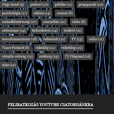
Nagy Izrael
(9)
podcast
(10)
politika
(11)
propaganda
(20)
pszichológia
(17)
reklám
(14)
sorozat
(8)
szabadkőművesség
(27)
szexualitás
(11)
sátán
(8)
sátánizmus
(14)
technokrácia
(14)
tradíció
(21)
transzhumanizmus
(18)
tudatalatti
(21)
TV
(13)
vallás
(11)
Vance Packard
(8)
videoklip
(11)
videóblog
(10)
virtuális valóság
(22)
zsidóság
(23)
Új Világrend
(16)
üzlet
(10)
FELIRATKOZÁS YOUTUBE CSATORNÁNKRA