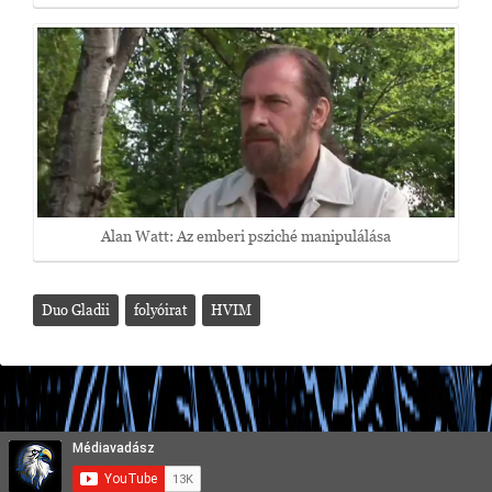
Alan Watt: Az emberi psziché manipulálása
Duo Gladii
folyóirat
HVIM