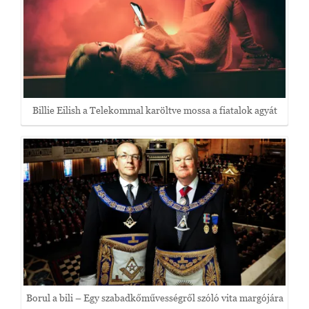
Billie Eilish a Telekommal karöltve mossa a fiatalok agyát
Borul a bili – Egy szabadkőművességről szóló vita margójára