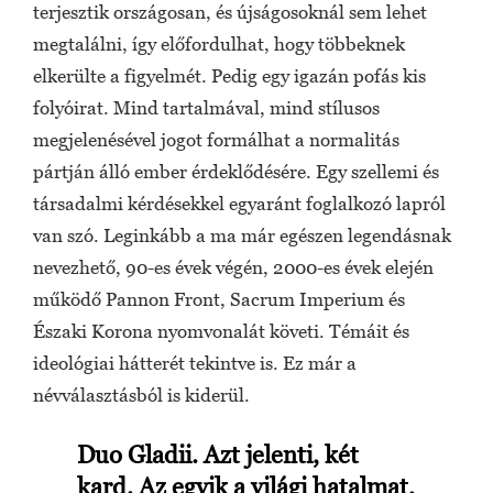
terjesztik országosan, és újságosoknál sem lehet
megtalálni, így előfordulhat, hogy többeknek
elkerülte a figyelmét. Pedig egy igazán pofás kis
folyóirat. Mind tartalmával, mind stílusos
megjelenésével jogot formálhat a normalitás
pártján álló ember érdeklődésére. Egy szellemi és
társadalmi kérdésekkel egyaránt foglalkozó lapról
van szó. Leginkább a ma már egészen legendásnak
nevezhető, 90-es évek végén, 2000-es évek elején
működő Pannon Front, Sacrum Imperium és
Északi Korona nyomvonalát követi. Témáit és
ideológiai hátterét tekintve is. Ez már a
névválasztásból is kiderül.
Duo Gladii. Azt jelenti, két
kard. Az egyik a világi hatalmat,