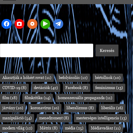
Akasztják a hóhért rovat
(11)
befolyásolás
(12)
bértollnok
(10)
COVID-19
(8)
deviációk
(42)
Facebook
(8)
feminizmus
(13)
film
(18)
filmkritika
(14)
homoszexuális propaganda
(11)
járvány
(10)
koronavírus
(10)
liberalizmus
(8)
liberális
(16)
manipuláció
(54)
menedzsment
(8)
mesterséges intelligencia
(13)
modern világ
(12)
Mátrix
(8)
média
(25)
Médiavadász
(11)