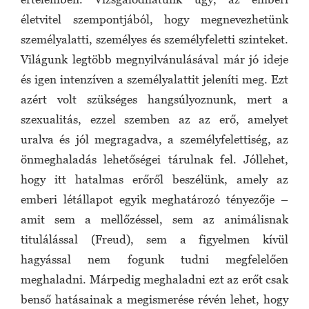
életvitel szempontjából, hogy megnevezhetünk
személyalatti, személyes és személyfeletti szinteket.
Világunk legtöbb megnyilvánulásával már jó ideje
és igen intenzíven a személyalattit jeleníti meg. Ezt
azért volt szükséges hangsúlyoznunk, mert a
szexualitás, ezzel szemben az az erő, amelyet
uralva és jól megragadva, a személyfelettiség, az
önmeghaladás lehetőségei tárulnak fel. Jóllehet,
hogy itt hatalmas erőről beszélünk, amely az
emberi létállapot egyik meghatározó tényezője –
amit sem a mellőzéssel, sem az animálisnak
titulálással (Freud), sem a figyelmen kívül
hagyással nem fogunk tudni megfelelően
meghaladni. Márpedig meghaladni ezt az erőt csak
benső hatásainak a megismerése révén lehet, hogy