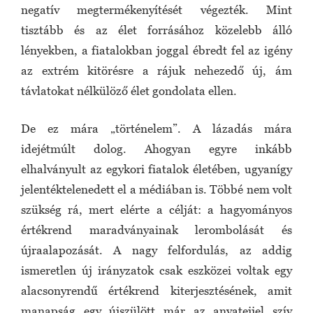
negatív megtermékenyítését végezték. Mint
tisztább és az élet forrásához közelebb álló
lényekben, a fiatalokban joggal ébredt fel az igény
az extrém kitörésre a rájuk nehezedő új, ám
távlatokat nélkülöző élet gondolata ellen.
De ez mára „történelem”. A lázadás mára
idejétmúlt dolog. Ahogyan egyre inkább
elhalványult az egykori fiatalok életében, ugyanígy
jelentéktelenedett el a médiában is. Többé nem volt
szükség rá, mert elérte a célját: a hagyományos
értékrend maradványainak lerombolását és
újraalapozását. A nagy felfordulás, az addig
ismeretlen új irányzatok csak eszközei voltak egy
alacsonyrendű értékrend kiterjesztésének, amit
manapság egy újszülött már az anyatejjel szív