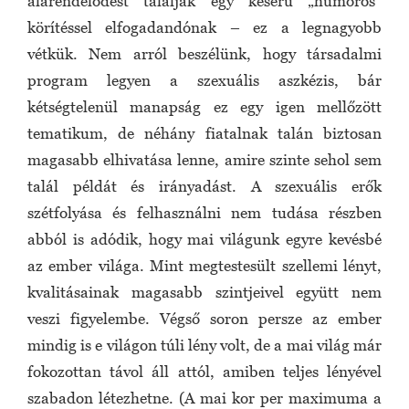
alárendelődést tálalják egy keserű „humoros”
körítéssel elfogadandónak – ez a legnagyobb
vétkük. Nem arról beszélünk, hogy társadalmi
program legyen a szexuális aszkézis, bár
kétségtelenül manapság ez egy igen mellőzött
tematikum, de néhány fiatalnak talán biztosan
magasabb elhivatása lenne, amire szinte sehol sem
talál példát és irányadást. A szexuális erők
szétfolyása és felhasználni nem tudása részben
abból is adódik, hogy mai világunk egyre kevésbé
az ember világa. Mint megtestesült szellemi lényt,
kvalitásainak magasabb szintjeivel együtt nem
veszi figyelembe. Végső soron persze az ember
mindig is e világon túli lény volt, de a mai világ már
fokozottan távol áll attól, amiben teljes lényével
szabadon létezhetne. (A mai kor per maximuma a