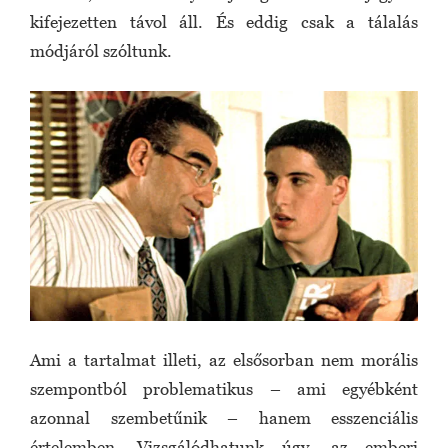
kifejezetten távol áll. És eddig csak a tálalás
módjáról szóltunk.
Ami a tartalmat illeti, az elsősorban nem morális
szempontból problematikus – ami egyébként
azonnal szembetűnik – hanem esszenciális
értelemben. Vizsgálódhatunk úgy, az emberi