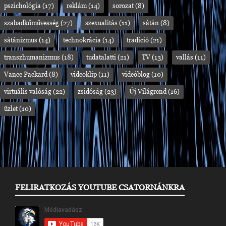
pszichológia
(17)
reklám
(14)
sorozat
(8)
szabadkőművesség
(27)
szexualitás
(11)
sátán
(8)
sátánizmus
(14)
technokrácia
(14)
tradíció
(21)
transzhumanizmus
(18)
tudatalatti
(21)
TV
(13)
vallás
(11)
Vance Packard
(8)
videoklip
(11)
videóblog
(10)
virtuális valóság
(22)
zsidóság
(23)
Új Világrend
(16)
üzlet
(10)
FELIRATKOZÁS YOUTUBE CSATORNÁNKRA