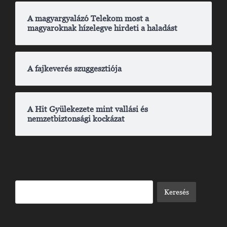
A magyargyalázó Telekom most a
magyaroknak hízelegve hirdeti a haladást
A fajkeverés szuggesztiója
A Hit Gyülekezete mint vallási és
nemzetbiztonsági kockázat