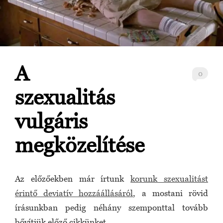
A
0
szexualitás
vulgáris
megközelítése
Az előzőekben már írtunk
korunk szexualitást
érintő deviatív hozzáállásáról
, a mostani rövid
írásunkban pedig néhány szemponttal tovább
bővítjük előző cikkünket.