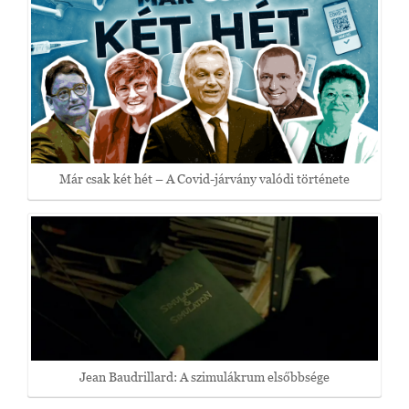
Már csak két hét – A Covid-járvány valódi története
Jean Baudrillard: A szimulákrum elsőbbsége