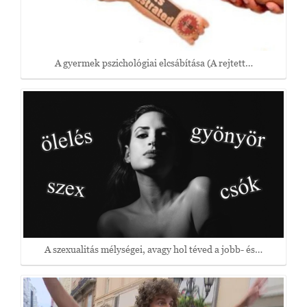
A gyermek pszichológiai elcsábítása (A rejtett…
A szexualitás mélységei, avagy hol téved a jobb- és…