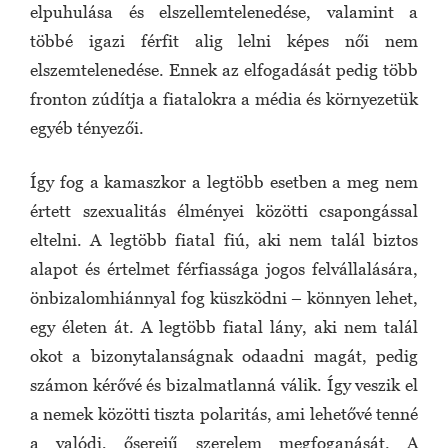
elpuhulása és elszellemtelenedése, valamint a
többé igazi férfit alig lelni képes női nem
elszemtelenedése. Ennek az elfogadását pedig több
fronton zúdítja a fiatalokra a média és környezetük
egyéb tényezői.
Így fog a kamaszkor a legtöbb esetben a meg nem
értett szexualitás élményei közötti csapongással
eltelni. A legtöbb fiatal fiú, aki nem talál biztos
alapot és értelmet férfiassága jogos felvállalására,
önbizalomhiánnyal fog küszködni – könnyen lehet,
egy életen át. A legtöbb fiatal lány, aki nem talál
okot a bizonytalanságnak odaadni magát, pedig
számon kérővé és bizalmatlanná válik. Így veszik el
a nemek közötti tiszta polaritás, ami lehetővé tenné
a valódi, őserejű szerelem megfoganását. A