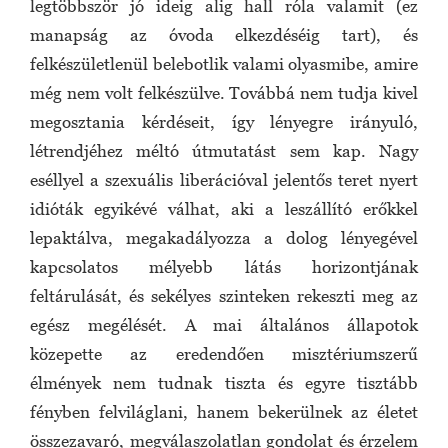
legtöbbször jó ideig alig hall róla valamit (ez
manapság az óvoda elkezdéséig tart), és
felkészületlenül belebotlik valami olyasmibe, amire
még nem volt felkészülve. Továbbá nem tudja kivel
megosztania kérdéseit, így lényegre irányuló,
létrendjéhez méltó útmutatást sem kap. Nagy
eséllyel a szexuális liberációval jelentős teret nyert
idióták egyikévé válhat, aki a leszállító erőkkel
lepaktálva, megakadályozza a dolog lényegével
kapcsolatos mélyebb látás horizontjának
feltárulását, és sekélyes szinteken rekeszti meg az
egész megélését. A mai általános állapotok
közepette az eredendően misztériumszerű
élmények nem tudnak tiszta és egyre tisztább
fényben felviláglani, hanem bekerülnek az életet
összezavaró, megválaszolatlan gondolat és érzelem