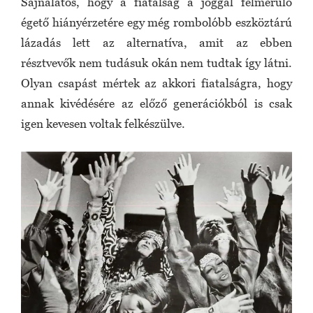
Sajnálatos, hogy a fiatalság a joggal felmerülő
égető hiányérzetére egy még rombolóbb eszköztárú
lázadás lett az alternatíva, amit az ebben
résztvevők nem tudásuk okán nem tudtak így látni.
Olyan csapást mértek az akkori fiatalságra, hogy
annak kivédésére az előző generációkból is csak
igen kevesen voltak felkészülve.