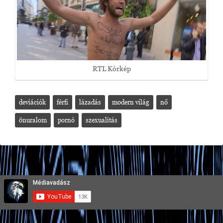
RTL Kórkép
deviációk
férfi
lázadás
modern világ
nő
önuralom
pornó
szexualitás