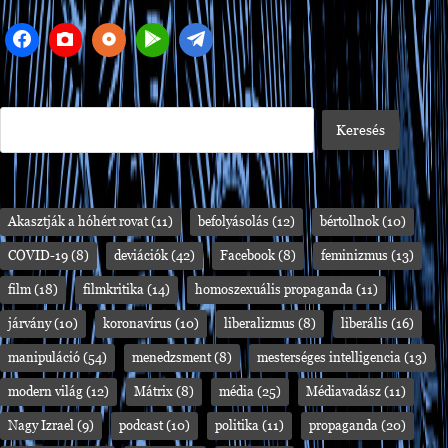
Akasztják a hóhért rovat
(11)
befolyásolás
(12)
bértollnok
(10)
COVID-19
(8)
deviációk
(42)
Facebook
(8)
feminizmus
(13)
film
(18)
filmkritika
(14)
homoszexuális propaganda
(11)
járvány
(10)
koronavírus
(10)
liberalizmus
(8)
liberális
(16)
manipuláció
(54)
menedzsment
(8)
mesterséges intelligencia
(13)
modern világ
(12)
Mátrix
(8)
média
(25)
Médiavadász
(11)
Nagy Izrael
(9)
podcast
(10)
politika
(11)
propaganda
(20)