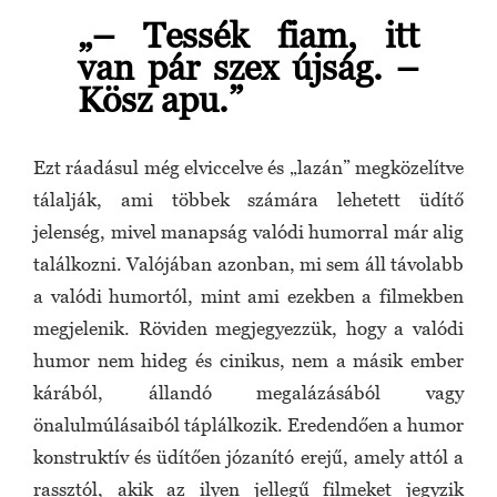
„– Tessék fiam, itt
van pár szex újság. –
Kösz apu.”
Ezt ráadásul még elviccelve és „lazán” megközelítve
tálalják, ami többek számára lehetett üdítő
jelenség, mivel manapság valódi humorral már alig
találkozni. Valójában azonban, mi sem áll távolabb
a valódi humortól, mint ami ezekben a filmekben
megjelenik. Röviden megjegyezzük, hogy a valódi
humor nem hideg és cinikus, nem a másik ember
kárából, állandó megalázásából vagy
önalulmúlásaiból táplálkozik. Eredendően a humor
konstruktív és üdítően józanító erejű, amely attól a
rassztól, akik az ilyen jellegű filmeket jegyzik