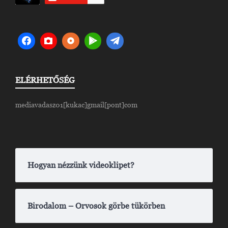
ELÉRHETŐSÉG
mediavadasz01[kukac]gmail[pont]com
Hogyan nézzünk videoklipet?
Birodalom – Orvosok görbe tükörben