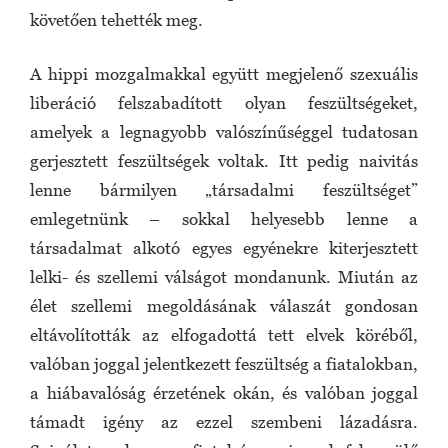
követően tehették meg.
A hippi mozgalmakkal együtt megjelenő szexuális
liberáció felszabadított olyan feszültségeket,
amelyek a legnagyobb valószínűséggel tudatosan
gerjesztett feszültségek voltak. Itt pedig naivitás
lenne bármilyen „társadalmi feszültséget”
emlegetnünk – sokkal helyesebb lenne a
társadalmat alkotó egyes egyénekre kiterjesztett
lelki- és szellemi válságot mondanunk. Miután az
élet szellemi megoldásának válaszát gondosan
eltávolították az elfogadottá tett elvek köréből,
valóban joggal jelentkezett feszültség a fiatalokban,
a hiábavalóság érzetének okán, és valóban joggal
támadt igény az ezzel szembeni lázadásra.