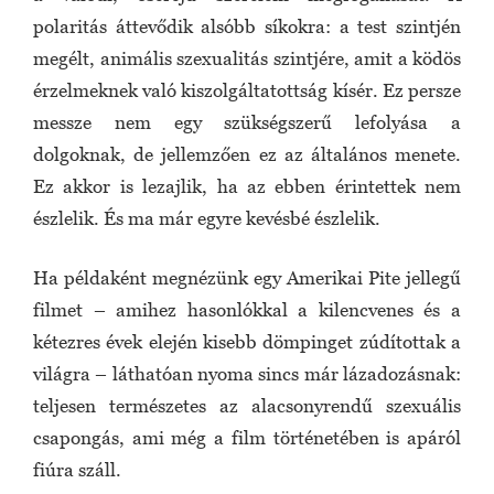
polaritás áttevődik alsóbb síkokra: a test szintjén
megélt, animális szexualitás szintjére, amit a ködös
érzelmeknek való kiszolgáltatottság kísér. Ez persze
messze nem egy szükségszerű lefolyása a
dolgoknak, de jellemzően ez az általános menete.
Ez akkor is lezajlik, ha az ebben érintettek nem
észlelik. És ma már egyre kevésbé észlelik.
Ha példaként megnézünk egy Amerikai Pite jellegű
filmet – amihez hasonlókkal a kilencvenes és a
kétezres évek elején kisebb dömpinget zúdítottak a
világra – láthatóan nyoma sincs már lázadozásnak:
teljesen természetes az alacsonyrendű szexuális
csapongás, ami még a film történetében is apáról
fiúra száll.