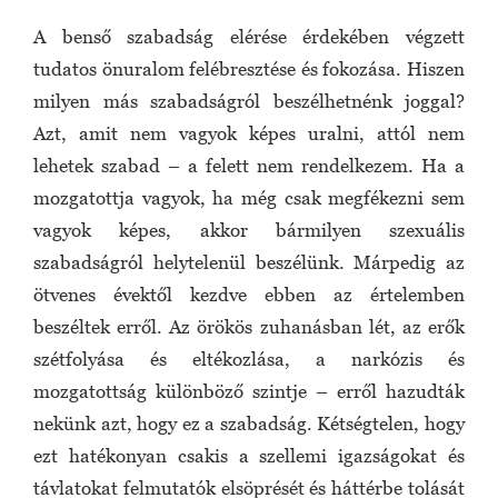
A benső szabadság elérése érdekében végzett
tudatos önuralom felébresztése és fokozása. Hiszen
milyen más szabadságról beszélhetnénk joggal?
Azt, amit nem vagyok képes uralni, attól nem
lehetek szabad – a felett nem rendelkezem. Ha a
mozgatottja vagyok, ha még csak megfékezni sem
vagyok képes, akkor bármilyen szexuális
szabadságról helytelenül beszélünk. Márpedig az
ötvenes évektől kezdve ebben az értelemben
beszéltek erről. Az örökös zuhanásban lét, az erők
szétfolyása és eltékozlása, a narkózis és
mozgatottság különböző szintje – erről hazudták
nekünk azt, hogy ez a szabadság. Kétségtelen, hogy
ezt hatékonyan csakis a szellemi igazságokat és
távlatokat felmutatók elsöprését és háttérbe tolását