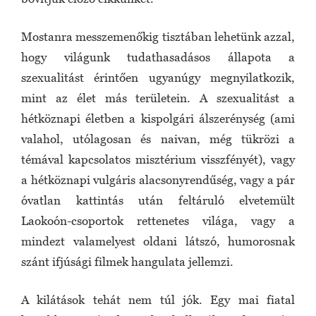
Mostanra messzemenőkig tisztában lehetünk azzal,
hogy világunk tudathasadásos állapota a
szexualitást érintően ugyanúgy megnyilatkozik,
mint az élet más területein. A szexualitást a
hétköznapi életben a kispolgári álszerénység (ami
valahol, utólagosan és naivan, még tükrözi a
témával kapcsolatos misztérium visszfényét), vagy
a hétköznapi vulgáris alacsonyrendűség, vagy a pár
óvatlan kattintás után feltáruló elvetemült
Laokoón-csoportok rettenetes világa, vagy a
mindezt valamelyest oldani látszó, humorosnak
szánt ifjúsági filmek hangulata jellemzi.
A kilátások tehát nem túl jók. Egy mai fiatal