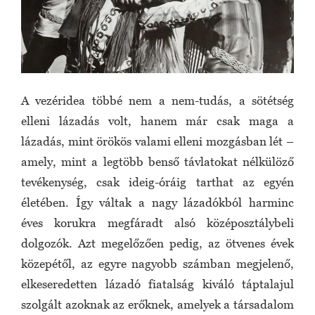
A vezéridea többé nem a nem-tudás, a sötétség
elleni lázadás volt, hanem már csak maga a
lázadás, mint örökös valami elleni mozgásban lét –
amely, mint a legtöbb benső távlatokat nélkülöző
tevékenység, csak ideig-óráig tarthat az egyén
életében. Így váltak a nagy lázadókból harminc
éves korukra megfáradt alsó középosztálybeli
dolgozók. Azt megelőzően pedig, az ötvenes évek
közepétől, az egyre nagyobb számban megjelenő,
elkeseredetten lázadó fiatalság kiváló táptalajul
szolgált azoknak az erőknek, amelyek a társadalom