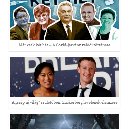
Már csak két hét – A Covid-járvány valódi története
A „szép új világ” születőben: Zuckerberg levelének elemzése