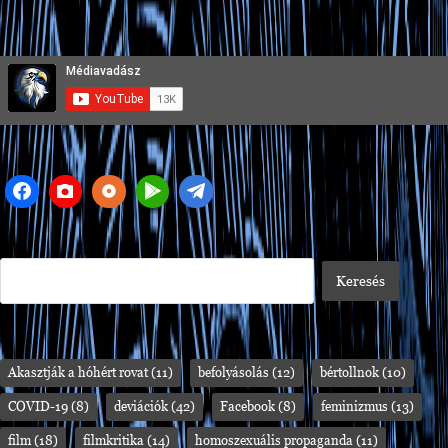
Akasztják a hóhért rovat
(11)
befolyásolás
(12)
bértollnok
(10)
COVID-19
(8)
deviációk
(42)
Facebook
(8)
feminizmus
(13)
film
(18)
filmkritika
(14)
homoszexuális propaganda
(11)