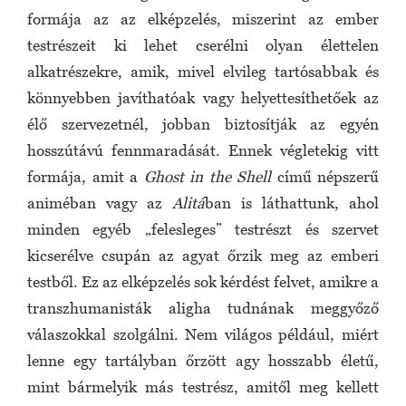
formája az az elképzelés, miszerint az ember
testrészeit ki lehet cserélni olyan élettelen
alkatrészekre, amik, mivel elvileg tartósabbak és
könnyebben javíthatóak vagy helyettesíthetőek az
élő szervezetnél, jobban biztosítják az egyén
hosszútávú fennmaradását. Ennek végletekig vitt
formája, amit a
Ghost in the Shell
című népszerű
animéban vagy az
Alitá
ban is láthattunk, ahol
minden egyéb „felesleges” testrészt és szervet
kicserélve csupán az agyat őrzik meg az emberi
testből. Ez az elképzelés sok kérdést felvet, amikre a
transzhumanisták aligha tudnának meggyőző
válaszokkal szolgálni. Nem világos például, miért
lenne egy tartályban őrzött agy hosszabb életű,
mint bármelyik más testrész, amitől meg kellett