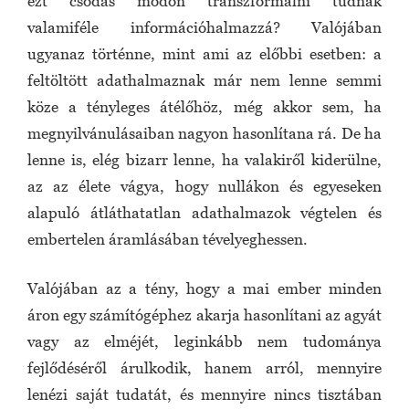
ezt csodás módon transzformálni tudnák
valamiféle információhalmazzá? Valójában
ugyanaz történne, mint ami az előbbi esetben: a
feltöltött adathalmaznak már nem lenne semmi
köze a tényleges átélőhöz, még akkor sem, ha
megnyilvánulásaiban nagyon hasonlítana rá. De ha
lenne is, elég bizarr lenne, ha valakiről kiderülne,
az az élete vágya, hogy nullákon és egyeseken
alapuló átláthatatlan adathalmazok végtelen és
embertelen áramlásában tévelyeghessen.
Valójában az a tény, hogy a mai ember minden
áron egy számítógéphez akarja hasonlítani az agyát
vagy az elméjét, leginkább nem tudománya
fejlődéséről árulkodik, hanem arról, mennyire
lenézi saját tudatát, és mennyire nincs tisztában