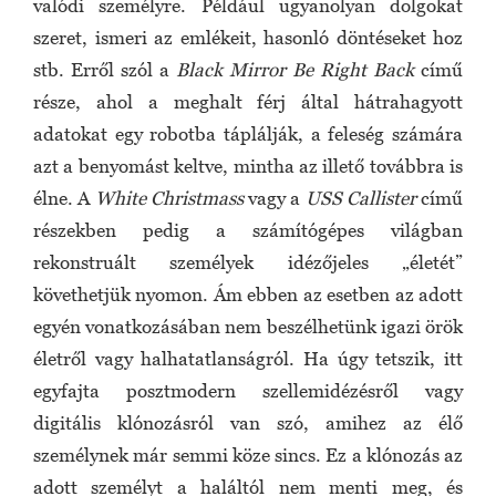
valódi személyre. Például ugyanolyan dolgokat
szeret, ismeri az emlékeit, hasonló döntéseket hoz
stb. Erről szól a
Black Mirror
Be Right Back
című
része, ahol a meghalt férj által hátrahagyott
adatokat egy robotba táplálják, a feleség számára
azt a benyomást keltve, mintha az illető továbbra is
élne. A
White Christmass
vagy a
USS Callister
című
részekben pedig a számítógépes világban
rekonstruált személyek idézőjeles „életét”
követhetjük nyomon. Ám ebben az esetben az adott
egyén vonatkozásában nem beszélhetünk igazi örök
életről vagy halhatatlanságról. Ha úgy tetszik, itt
egyfajta posztmodern szellemidézésről vagy
digitális klónozásról van szó, amihez az élő
személynek már semmi köze sincs. Ez a klónozás az
adott személyt a haláltól nem menti meg, és