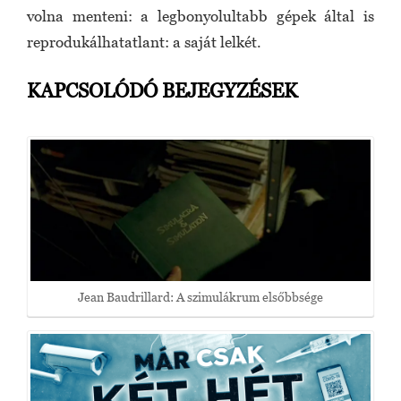
volna menteni: a legbonyolultabb gépek által is
reprodukálhatatlant: a saját lelkét.
KAPCSOLÓDÓ BEJEGYZÉSEK
Jean Baudrillard: A szimulákrum elsőbbsége