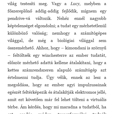
világ testesíti meg. Vagy a
Lucy
, melyben a
főszereplőnő addig-addig fejlődik, mígnem egy
pendrive-vá változik. Nehéz ennél nagyobb
képtelenséget elgondolni; a tudat egy mérhetetlenül
különböző valóság; nemhogy a számítógépes
világgal, de még a biológiai világgal sem
összemérhető. Ahhoz, hogy – kimondani is szörnyű
– feltöltsék egy winchesterre az ember tudatát,
először mérhető adattá kellene átalakítani, hogy a
kettes számrendszeren alapuló számítógép azt
értelmezni tudja. Úgy vélik, ennek az lesz a
megoldása, hogy az ember agyi impulzusainak
egészét feltérképezik és átalakítják elektromos jellé,
amit ezt követően már fel lehet tölteni a virtuális
térbe. Ám kérdés, hogy mi maradna a tudatból, ha