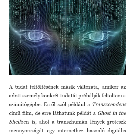
A tudat feltöltésének másik változata, amikor az
adott személy konkrét tudatát próbálják feltölteni a
számítógépbe. Erről szól például a
Transzcendens
című film, de erre láthatunk példát a
Ghost in the
Shell
ben is, ahol a transzhumán lények groteszk
mennyországát egy internethez hasonló digitális