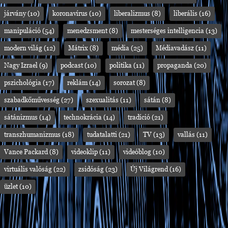
járvány
(10)
koronavírus
(10)
liberalizmus
(8)
liberális
(16)
manipuláció
(54)
menedzsment
(8)
mesterséges intelligencia
(13)
modern világ
(12)
Mátrix
(8)
média
(25)
Médiavadász
(11)
Nagy Izrael
(9)
podcast
(10)
politika
(11)
propaganda
(20)
pszichológia
(17)
reklám
(14)
sorozat
(8)
szabadkőművesség
(27)
szexualitás
(11)
sátán
(8)
sátánizmus
(14)
technokrácia
(14)
tradíció
(21)
transzhumanizmus
(18)
tudatalatti
(21)
TV
(13)
vallás
(11)
Vance Packard
(8)
videoklip
(11)
videóblog
(10)
virtuális valóság
(22)
zsidóság
(23)
Új Világrend
(16)
üzlet
(10)