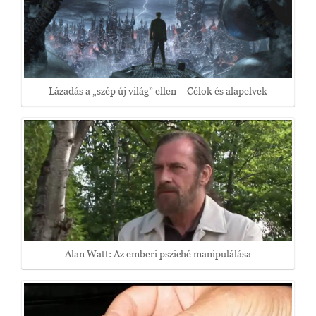
Lázadás a „szép új világ” ellen – Célok és alapelvek
Alan Watt: Az emberi psziché manipulálása