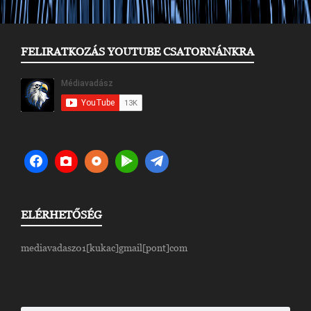
FELIRATKOZÁS YOUTUBE CSATORNÁNKRA
ELÉRHETŐSÉG
mediavadasz01[kukac]gmail[pont]com