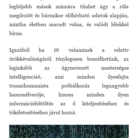
legfeljebb mások számára tűnhet úgy a róla
megőrzött és bármikor előhívható adatok alapján,
mintha életben maradt volna, és valódi lélekkel
bírna.
Igazából ha itt valaminek a relatív
örökkévalóságáról ténylegesen beszélhetünk, az
leginkább az úgynevezett mesterséges
intelligenciáé, ami minden ilyesfajta
transzhumanista próbálkozás legnagyobb
haszonélvezője, hiszen minden ilyen
információfeltöltés az ő kiteljesítéséhez és
tökéletesítéséhez járul hozzá.