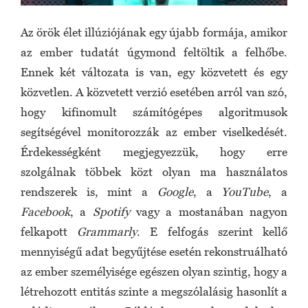
Az örök élet illúziójának egy újabb formája, amikor
az ember tudatát úgymond feltöltik a felhőbe.
Ennek két változata is van, egy közvetett és egy
közvetlen. A közvetett verzió esetében arról van szó,
hogy kifinomult számítógépes algoritmusok
segítségével monitorozzák az ember viselkedését.
Érdekességként megjegyezzük, hogy erre
szolgálnak többek közt olyan ma használatos
rendszerek is, mint a
Google
, a
YouTube
, a
Facebook
, a
Spotify
vagy a mostanában nagyon
felkapott
Grammarly
. E felfogás szerint kellő
mennyiségű adat begyűjtése esetén rekonstruálható
az ember személyisége egészen olyan szintig, hogy a
létrehozott entitás szinte a megszólalásig hasonlít a