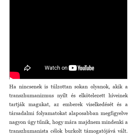
Ha nincsenek is túlzottan sokan olyanok, akik a
transzhumanizmus nyílt és elkötelezett híveinek
tartják magukat, az emberek viselkedését és a
társadalmi folyamatokat alaposabban megfigyelve
nagyon úgy tűnik, hogy mára majdnem mindenki a
transzhumanista célok burkolt támogatójává vált.