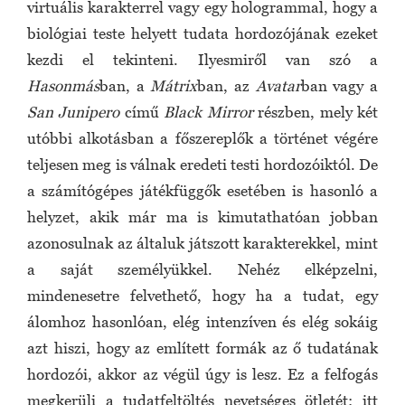
virtuális karakterrel vagy egy hologrammal, hogy a
biológiai teste helyett tudata hordozójának ezeket
kezdi el tekinteni. Ilyesmiről van szó a
Hasonmás
ban, a
Mátrix
ban, az
Avatar
ban vagy a
San Junipero
című
Black Mirror
részben, mely két
utóbbi alkotásban a főszereplők a történet végére
teljesen meg is válnak eredeti testi hordozóiktól. De
a számítógépes játékfüggők esetében is hasonló a
helyzet, akik már ma is kimutathatóan jobban
azonosulnak az általuk játszott karakterekkel, mint
a saját személyükkel. Nehéz elképzelni,
mindenesetre felvethető, hogy ha a tudat, egy
álomhoz hasonlóan, elég intenzíven és elég sokáig
azt hiszi, hogy az említett formák az ő tudatának
hordozói, akkor az végül úgy is lesz. Ez a felfogás
megkerüli a tudatfeltöltés nevetséges ötletét; itt