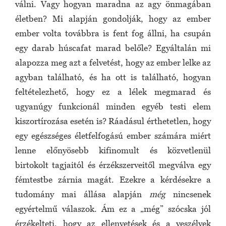
válni. Vagy hogyan maradna az agy önmagában
életben? Mi alapján gondolják, hogy az ember
ember volta továbbra is fent fog állni, ha csupán
egy darab húscafat marad belőle? Egyáltalán mi
alapozza meg azt a felvetést, hogy az ember lelke az
agyban található, és ha ott is található, hogyan
feltételezhető, hogy ez a lélek megmarad és
ugyanúgy funkcionál minden egyéb testi elem
kiszortírozása esetén is? Ráadásul érthetetlen, hogy
egy egészséges életfelfogású ember számára miért
lenne előnyösebb kifinomult és közvetlenül
birtokolt tagjaitól és érzékszerveitől megválva egy
fémtestbe zárnia magát. Ezekre a kérdésekre a
tudomány mai állása alapján
még
nincsenek
egyértelmű válaszok. Ám ez a „még” szócska jól
érzékelteti, hogy az ellenvetések és a veszélyek