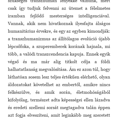
szükséges transzhumán lényekké válnunk, mert
csak így tudjuk felvenni az ütemet a félelmetes
iramban fejlődő mesterséges intelligenciával.
Vannak, akik nem hivatkoznak ilyesfajta álságos
humanitárius érvekre, és egy az egyben kimondják:
a transzhumanizmus az állítólagos evolúció újabb
lépcsőfoka, a szuperemberek korának hajnala, mi
több, a valódi transzcendencia kapuja. Ennek egyik
végső és ma már alig titkolt célja a földi
halhatatlanság megvalósítása. Ám ez azon túl, hogy
láthatóan sosem lesz teljes értékűen elérhető, olyan
áldozatokat követelhet az embertől, amikre nincs
felkészülve, és amik során, életmohóságából
kifolyólag, természet adta képességei ellen lázadva
és eredeti szellemi sorsát megtagadva talán éppen
azt fogja elveszíteni, amit leginkább meg szeretett