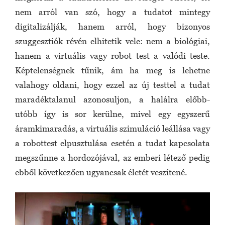
nem arról van szó, hogy a tudatot mintegy
digitalizálják, hanem arról, hogy bizonyos
szuggesztiók révén elhitetik vele: nem a biológiai,
hanem a virtuális vagy robot test a valódi teste.
Képtelenségnek tűnik, ám ha meg is lehetne
valahogy oldani, hogy ezzel az új testtel a tudat
maradéktalanul azonosuljon, a halálra előbb-
utóbb így is sor kerülne, mivel egy egyszerű
áramkimaradás, a virtuális szimuláció leállása vagy
a robottest elpusztulása esetén a tudat kapcsolata
megszűnne a hordozójával, az emberi létező pedig
ebből következően ugyancsak életét veszítené.