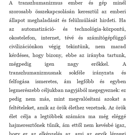
A transzhumanizmus ember és gép minél
szorosabb összekapcsolásán keresztül az emberi
állapot meghaladását és felülmúlását hirdeti. Ha
az automatizáció- és technológia-központú,
okostelefon, internet, tévé és számítógépfüggő
civilizációnkon végig tekintünk, nem marad
kérdéses, hogy bizony, ebbe az irányba tartunk,
mégpedig igen nagy erőkkel. A
transzhumanizmusnak sokféle irányzata és
felfogása ismeretes, ám legfőbb és egyben
legmerészebb céljukban nagyjából megegyeznek: ez
pedig nem más, mint megvalósítani azokat a
feltételeket, amik az örök élethez vezetnek. Az örök
élet célja a legtöbbek számára ma még eléggé
hajmeresztőnek tűnik, ám ettől nem kevésbé igaz,
hogy ez az elképzelés az, ami az egyik lényegi