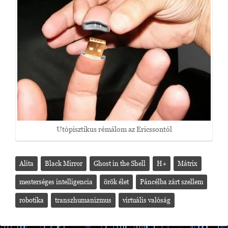
Utópisztikus rémálom az Ericssontól
Alita
Black Mirror
Ghost in the Shell
H+
Mátrix
mesterséges intelligencia
örök élet
Páncélba zárt szellem
robotika
transzhumanizmus
virtuális valóság