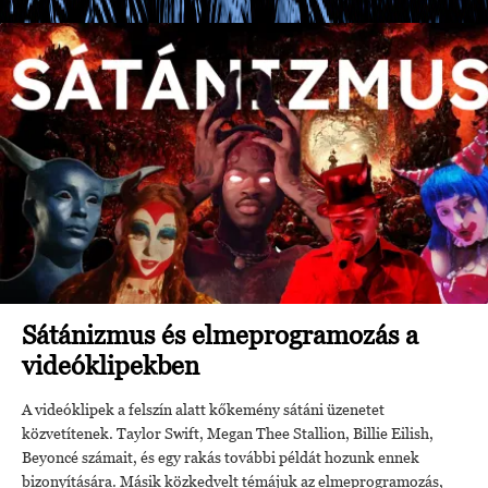
Sátánizmus és elmeprogramozás a
videóklipekben
A videóklipek a felszín alatt kőkemény sátáni üzenetet
közvetítenek. Taylor Swift, Megan Thee Stallion, Billie Eilish,
Beyoncé számait, és egy rakás további példát hozunk ennek
bizonyítására. Másik közkedvelt témájuk az elmeprogramozás,