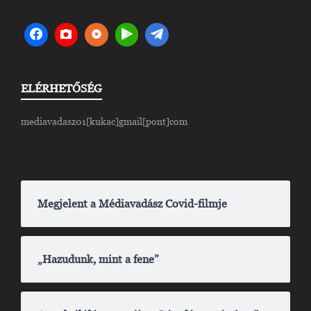
ELÉRHETŐSÉG
mediavadasz01[kukac]gmail[pont]com
Megjelent a Médiavadász Covid-filmje
„Hazudunk, mint a fene”