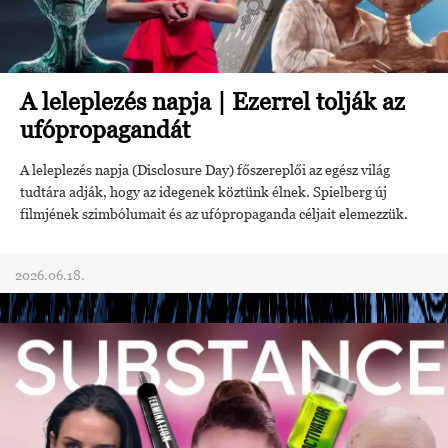
A leleplezés napja | Ezerrel tolják az
ufópropagandát
A leleplezés napja (Disclosure Day) főszereplői az egész világ
tudtára adják, hogy az idegenek köztünk élnek. Spielberg új
filmjének szimbólumait és az ufópropaganda céljait elemezzük.
2026.06.18.