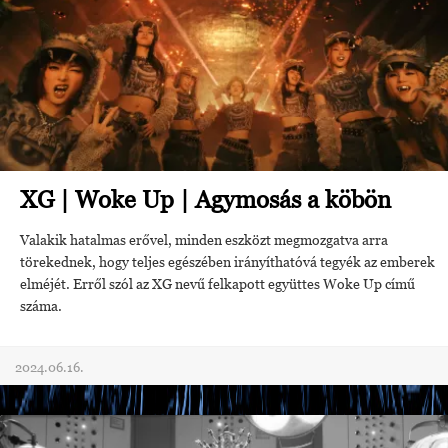
XG | Woke Up | Agymosás a köbön
Valakik hatalmas erővel, minden eszközt megmozgatva arra
törekednek, hogy teljes egészében irányíthatóvá tegyék az emberek
elméjét. Erről szól az XG nevű felkapott együttes Woke Up című
száma.
2024.06.16.