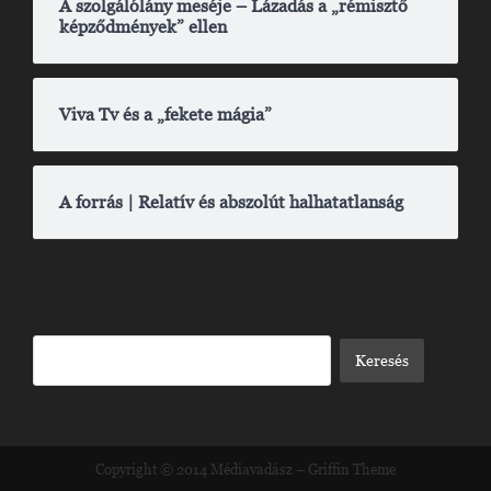
A szolgálólány meséje – Lázadás a „rémisztő
képződmények” ellen
Viva Tv és a „fekete mágia”
A forrás | Relatív és abszolút halhatatlanság
Copyright © 2014
Médiavadász
–
Griffin Theme