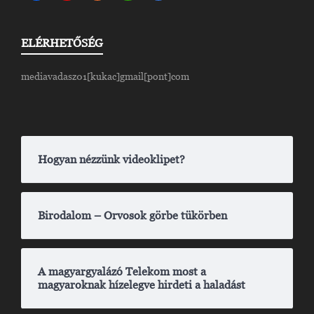
ELÉRHETŐSÉG
mediavadasz01[kukac]gmail[pont]com
Hogyan nézzünk videoklipet?
Birodalom – Orvosok görbe tükörben
A magyargyalázó Telekom most a
magyaroknak hízelegve hirdeti a haladást