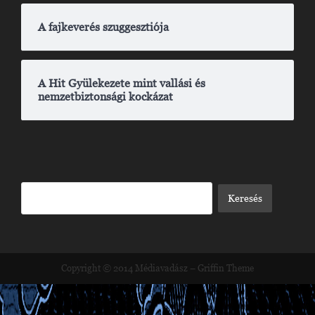
A fajkeverés szuggesztiója
A Hit Gyülekezete mint vallási és
nemzetbiztonsági kockázat
Copyright © 2014
Médiavadász
–
Griffin Theme