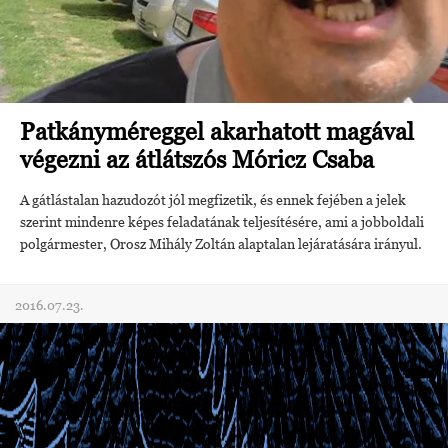
Patkányméreggel akarhatott magával
végezni az átlátszós Móricz Csaba
A gátlástalan hazudozót jól megfizetik, és ennek fejében a jelek
szerint mindenre képes feladatának teljesítésére, ami a jobboldali
polgármester, Orosz Mihály Zoltán alaptalan lejáratására irányul.
2016.07.23.