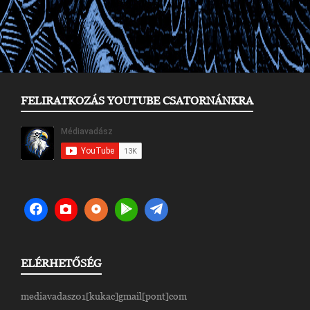
FELIRATKOZÁS YOUTUBE CSATORNÁNKRA
ELÉRHETŐSÉG
mediavadasz01[kukac]gmail[pont]com