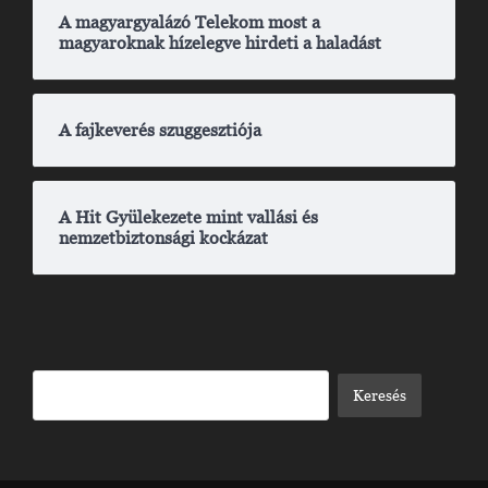
A magyargyalázó Telekom most a
magyaroknak hízelegve hirdeti a haladást
A fajkeverés szuggesztiója
A Hit Gyülekezete mint vallási és
nemzetbiztonsági kockázat