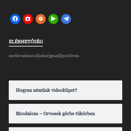
ELÉRHETŐSÉG
mediavadasz01[kukac]gmail[pont]com
Hogyan nézzünk videoklipet?
Birodalom – Orvosok görbe tükörben