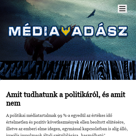
Amit tudhatunk a politikáról, és amit
nem
A politikai médiatartalmak 99 %-a egyedül az értékes idő
értelmetlen és pozitív következmények ellen beoltott elütésére,
illetve az emberi elme idegen, egymással kapcsolatban is alig álló,
irreális impulzusok általi szétzilálására „használható”.