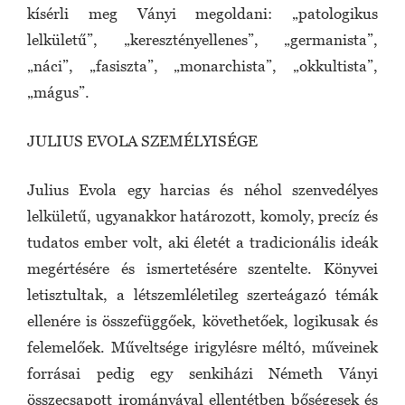
kísérli meg Ványi megoldani: „patologikus
lelkületű”, „keresztényellenes”, „germanista”,
„náci”, „fasiszta”, „monarchista”, „okkultista”,
„mágus”.
JULIUS EVOLA SZEMÉLYISÉGE
Julius Evola egy harcias és néhol szenvedélyes
lelkületű, ugyanakkor határozott, komoly, precíz és
tudatos ember volt, aki életét a tradicionális ideák
megértésére és ismertetésére szentelte. Könyvei
letisztultak, a létszemléletileg szerteágazó témák
ellenére is összefüggőek, követhetőek, logikusak és
felemelőek. Műveltsége irigylésre méltó, műveinek
forrásai pedig egy senkiházi Németh Ványi
összecsapott irományával ellentétben bőségesek és