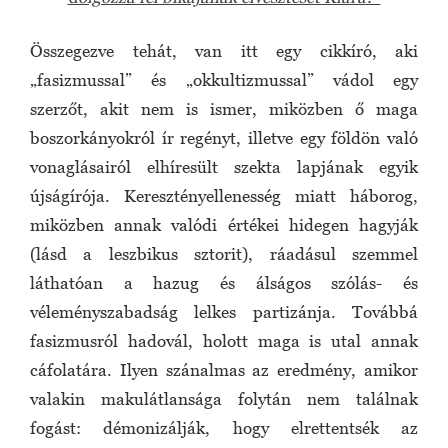
Összegezve tehát, van itt egy cikkíró, aki
„fasizmussal” és „okkultizmussal” vádol egy
szerzőt, akit nem is ismer, miközben ő maga
boszorkányokról ír regényt, illetve egy földön való
vonaglásairól elhíresült szekta lapjának egyik
újságírója. Keresztényellenesség miatt háborog,
miközben annak valódi értékei hidegen hagyják
(lásd a leszbikus sztorit), ráadásul szemmel
láthatóan a hazug és álságos szólás- és
véleményszabadság lelkes partizánja. Továbbá
fasizmusról hadovál, holott maga is utal annak
cáfolatára. Ilyen szánalmas az eredmény, amikor
valakin makulátlansága folytán nem találnak
fogást: démonizálják, hogy elrettentsék az