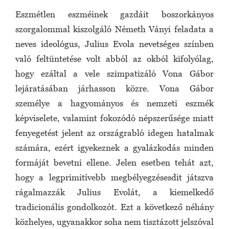
Eszmétlen eszméinek gazdáit boszorkányos
szorgalommal kiszolgáló Németh Ványi feladata a
neves ideológus, Julius Evola nevetséges színben
való feltüntetése volt abból az okból kifolyólag,
hogy ezáltal a vele szimpatizáló Vona Gábor
lejáratásában járhasson közre. Vona Gábor
személye a hagyományos és nemzeti eszmék
képviselete, valamint fokozódó népszerűsége miatt
fenyegetést jelent az országrabló idegen hatalmak
számára, ezért igyekeznek a gyalázkodás minden
formáját bevetni ellene. Jelen esetben tehát azt,
hogy a legprimitívebb megbélyegzésesdit játszva
rágalmazzák Julius Evolát, a kiemelkedő
tradicionális gondolkozót. Ezt a következő néhány
közhelyes, ugyanakkor soha nem tisztázott jelszóval