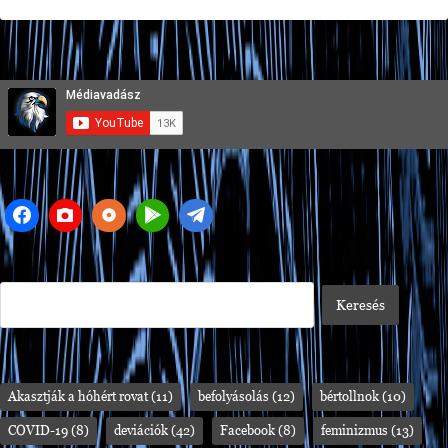
Akasztják a hóhért rovat
(11)
befolyásolás
(12)
bértollnok
(10)
COVID-19
(8)
deviációk
(42)
Facebook
(8)
feminizmus
(13)