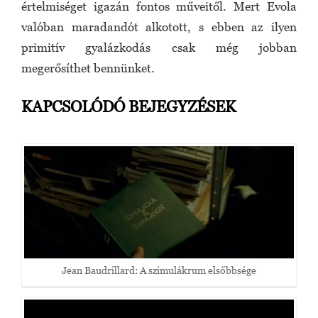
értelmiséget igazán fontos műveitől. Mert Evola
valóban maradandót alkotott, s ebben az ilyen
primitív gyalázkodás csak még jobban
megerősíthet bennünket.
KAPCSOLÓDÓ BEJEGYZÉSEK
Jean Baudrillard: A szimulákrum elsőbbsége