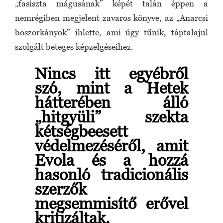
„fasiszta mágusának” képét talán éppen a
nemrégiben megjelent zavaros könyve, az „Anarcsi
boszorkányok” ihlette, ami úgy tűnik, táptalajul
szolgált beteges képzelgéseihez.
Nincs itt egyébről
szó, mint a Hetek
hátterében álló
„hitgyüli” szekta
kétségbeesett
védelmezéséről, amit
Evola és a hozzá
hasonló tradicionális
szerzők
megsemmisítő erővel
kritizáltak.