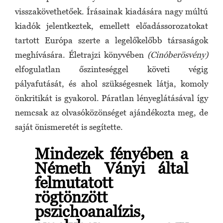
visszakövethetőek. Írásainak kiadására nagy múltú
kiadók jelentkeztek, emellett előadássorozatokat
tartott Európa szerte a legelőkelőbb társaságok
meghívására. Életrajzi könyvében
(Cinóberösvény)
elfogulatlan őszinteséggel követi végig
pályafutását, és ahol szükségesnek látja, komoly
önkritikát is gyakorol. Páratlan lényeglátásával így
nemcsak az olvasóközönséget ajándékozta meg, de
saját önismeretét is segítette.
Mindezek fényében a
Németh Ványi által
felmutatott
rögtönzött
pszichoanalízis,