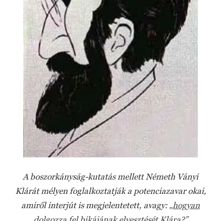
A boszorkányság-kutatás mellett Németh Ványi
Klárát mélyen foglalkoztatják a potenciazavar okai,
amiről interjút is megjelentetett, avagy:
„hogyan
dolgozza fel bikájának elvesztését Klára?”