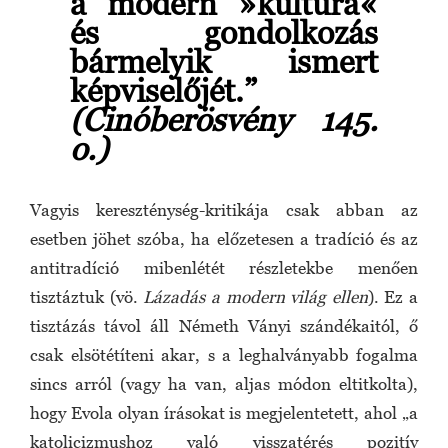
a modern »kultúra«
és gondolkozás
bármelyik ismert
képviselőjét.”
(Cinóberösvény 145.
o.)
Vagyis kereszténység-kritikája csak abban az
esetben jöhet szóba, ha előzetesen a tradíció és az
antitradíció mibenlétét részletekbe menően
tisztáztuk (vö.
Lázadás a modern világ ellen
). Ez a
tisztázás távol áll Németh Ványi szándékaitól, ő
csak elsötétíteni akar, s a leghalványabb fogalma
sincs arról (vagy ha van, aljas módon eltitkolta),
hogy Evola olyan írásokat is megjelentetett, ahol „a
katolicizmushoz való visszatérés pozitív