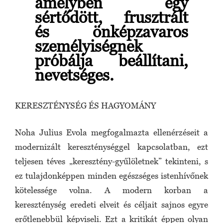
amelyben egy
sértődött, frusztrált
és önképzavaros
személyiségnek
próbálja beállítani,
nevetséges.
KERESZTÉNYSÉG ÉS HAGYOMÁNY
Noha Julius Evola megfogalmazta ellenérzéseit a
modernizált kereszténységgel kapcsolatban, ezt
teljesen téves „keresztény-gyűlöletnek” tekinteni, s
ez tulajdonképpen minden egészséges istenhívőnek
kötelessége volna. A modern korban a
kereszténység eredeti elveit és céljait sajnos egyre
erőtlenebbül képviseli. Ezt a kritikát éppen olyan