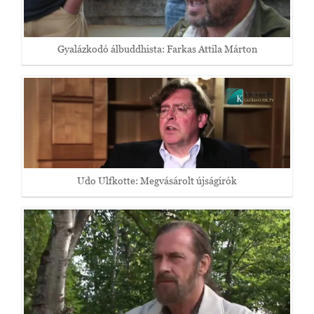
Gyalázkodó álbuddhista: Farkas Attila Márton
Udo Ulfkotte: Megvásárolt újságírók