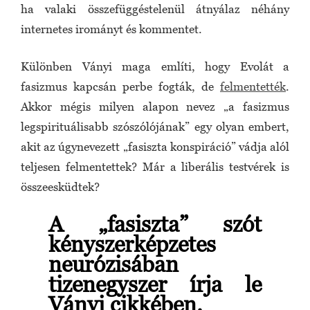
ha valaki összefüggéstelenül átnyálaz néhány
internetes irományt és kommentet.
Különben Ványi maga említi, hogy Evolát a
fasizmus kapcsán perbe fogták, de
felmentették
.
Akkor mégis milyen alapon nevez „a fasizmus
legspirituálisabb szószólójának” egy olyan embert,
akit az úgynevezett „fasiszta konspiráció” vádja alól
teljesen felmentettek? Már a liberális testvérek is
összeesküdtek?
A „fasiszta” szót
kényszerképzetes
neurózisában
tizenegyszer írja le
Ványi cikkében.