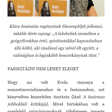
Klára feminista regényének főszereplőjét jellemzi,
inkább őérte rajong: „A falubeliek szemében a
gyógyfüvekhez értő, spiritisztákkal kapcsolatban
álló költő, aki ráadásul egy nővel élt együtt, a
valóságban is leginkább boszorkánynak tűnt.”
FASISZTÁZNI NEM LEHET ELEGET
Hogy mi volt Evola viszonya a
nemzetiszocializmushoz és a fasizmushoz, azt
könyveiben kimerítően tisztázta (lásd
A fasizmus
jobboldali kritikája
). Mivel birtokában volt a
megfelelő princípiumoknak, tökéletesen ismerte