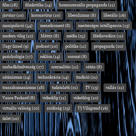
film
(18)
filmkritika
(14)
homoszexuális propaganda
(11)
járvány
(10)
koronavírus
(10)
liberalizmus
(8)
liberális
(16)
manipuláció
(54)
menedzsment
(8)
mesterséges intelligencia
(13)
modern világ
(12)
Mátrix
(8)
média
(25)
Médiavadász
(11)
Nagy Izrael
(9)
podcast
(10)
politika
(11)
propaganda
(20)
pszichológia
(17)
reklám
(14)
sorozat
(8)
szabadkőművesség
(27)
szexualitás
(11)
sátán
(8)
sátánizmus
(14)
technokrácia
(14)
tradíció
(21)
transzhumanizmus
(18)
tudatalatti
(21)
TV
(13)
vallás
(11)
Vance Packard
(8)
videoklip
(11)
videóblog
(10)
virtuális valóság
(22)
zsidóság
(23)
Új Világrend
(16)
üzlet
(10)