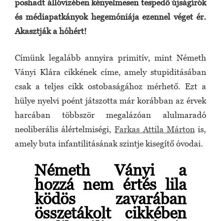
poshadt állóvizében kényelmesen tespedő újságírók
és médiapatkányok hegemóniája ezennel véget ér.
Akasztják a hóhért!
Címünk legalább annyira primitív, mint Németh
Ványi Klára cikkének címe, amely stupiditásában
csak a teljes cikk ostobaságához mérhető. Ezt a
hülye nyelvi poént játszotta már korábban az érvek
harcában többször megalázóan alulmaradó
neoliberális álértelmiségi,
Farkas Attila Márton
is,
amely buta infantilitásának szintje kisegítő óvodai.
Németh Ványi a
hozzá nem értés lila
ködös zavarában
összetákolt cikkében