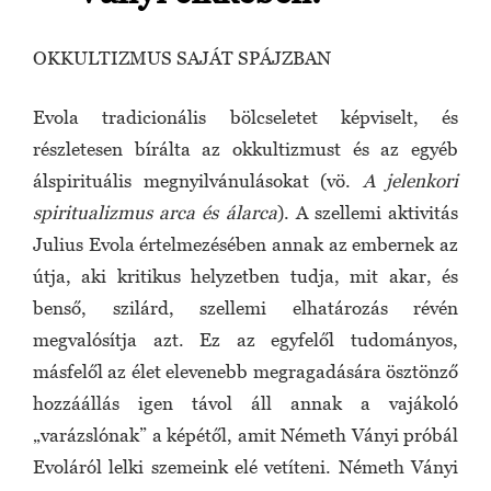
OKKULTIZMUS SAJÁT SPÁJZBAN
Evola tradicionális bölcseletet képviselt, és
részletesen bírálta az okkultizmust és az egyéb
álspirituális megnyilvánulásokat (vö.
A jelenkori
spiritualizmus arca és álarca
). A szellemi aktivitás
Julius Evola értelmezésében annak az embernek az
útja, aki kritikus helyzetben tudja, mit akar, és
benső, szilárd, szellemi elhatározás révén
megvalósítja azt. Ez az egyfelől tudományos,
másfelől az élet elevenebb megragadására ösztönző
hozzáállás igen távol áll annak a vajákoló
„varázslónak” a képétől, amit Németh Ványi próbál
Evoláról lelki szemeink elé vetíteni. Németh Ványi