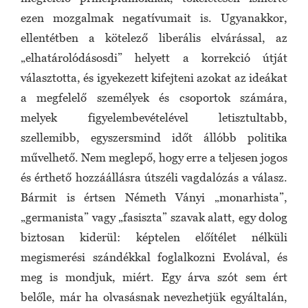
ezen mozgalmak negatívumait is. Ugyanakkor,
ellentétben a kötelező liberális elvárással, az
„elhatárolódásosdi” helyett a korrekció útját
választotta, és igyekezett kifejteni azokat az ideákat
a megfelelő személyek és csoportok számára,
melyek figyelembevételével letisztultabb,
szellemibb, egyszersmind időt állóbb politika
művelhető. Nem meglepő, hogy erre a teljesen jogos
és érthető hozzáállásra útszéli vagdalózás a válasz.
Bármit is értsen Németh Ványi „monarhista”,
„germanista” vagy „fasiszta” szavak alatt, egy dolog
biztosan kiderül: képtelen előítélet nélküli
megismerési szándékkal foglalkozni Evolával, és
meg is mondjuk, miért. Egy árva szót sem ért
belőle, már ha olvasásnak nevezhetjük egyáltalán,