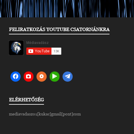
FELIRATKOZÁS YOUTUBE CSATORNÁNKRA
ELÉRHETŐSÉG
mediavadasz01[kukac]gmail[pont]com