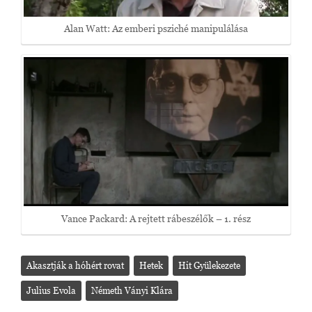
Alan Watt: Az emberi psziché manipulálása
Vance Packard: A rejtett rábeszélők – 1. rész
Akasztják a hóhért rovat
Hetek
Hit Gyülekezete
Julius Evola
Németh Ványi Klára