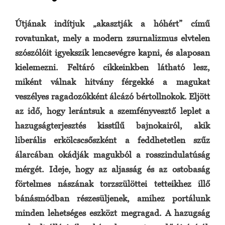
Útjának indítjuk „akasztják a hóhért” című
rovatunkat, mely a modern zsurnalizmus elvtelen
szószólóit igyekszik lencsevégre kapni, és alaposan
kielemezni. Feltáró cikkeinkben látható lesz,
miként válnak hitvány férgekké a magukat
veszélyes ragadozókként álcázó bértollnokok. Eljött
az idő, hogy lerántsuk a szemfényvesztő leplet a
hazugságterjesztés kisstílű bajnokairól, akik
liberális erkölcscsőszként a feddhetetlen szűz
álarcában okádják magukból a rosszindulatúság
mérgét. Ideje, hogy az aljasság és az ostobaság
förtelmes nászának torzszülöttei tetteikhez illő
bánásmódban részesüljenek, amihez portálunk
minden lehetséges eszközt megragad. A hazugság