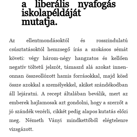
a liberális nyafogás
iskolapéldáját
mutatja.
Az ellentmondásoktól és rosszindulatú
csúsztatásoktól hemzsegő írás a szokásos sémát
követi: végy három-négy hangzatos és kellően
negatív töltetű jelszót, támaszd alá azokat innen-
onnan összeollózott hamis forrásokkal, majd kösd
össze azokkal a személyekkel, akiket szándékodban
áll lejáratni. A recept általában beválik, mert az
emberek hajlamosak azt gondolni, hogy a szerzőt a
jó szándék vezérli, cikkét pedig alapos kutatás előzi
meg. Németh Ványi mindkettőből elégtelenre
vizsgázott.