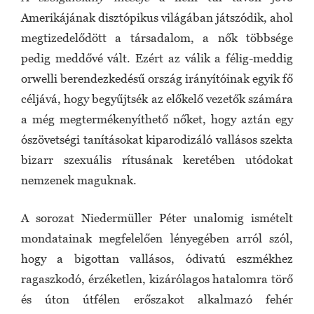
Amerikájának disztópikus világában játszódik, ahol
megtizedelődött a társadalom, a nők többsége
pedig meddővé vált. Ezért az válik a félig-meddig
orwelli berendezkedésű ország irányítóinak egyik fő
céljává, hogy begyűjtsék az előkelő vezetők számára
a még megtermékenyíthető nőket, hogy aztán egy
ószövetségi tanításokat kiparodizáló vallásos szekta
bizarr szexuális rítusának keretében utódokat
nemzenek maguknak.
A sorozat Niedermüller Péter unalomig ismételt
mondatainak megfelelően lényegében arról szól,
hogy a bigottan vallásos, ódivatú eszmékhez
ragaszkodó, érzéketlen, kizárólagos hatalomra törő
és úton útfélen erőszakot alkalmazó fehér