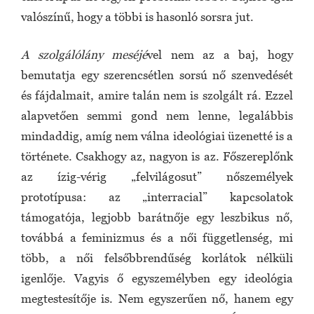
valószínű, hogy a többi is hasonló sorsra jut.
A szolgálólány meséjé
vel nem az a baj, hogy
bemutatja egy szerencsétlen sorsú nő szenvedését
és fájdalmait, amire talán nem is szolgált rá. Ezzel
alapvetően semmi gond nem lenne, legalábbis
mindaddig, amíg nem válna ideológiai üzenetté is a
története. Csakhogy az, nagyon is az. Főszereplőnk
az ízig-vérig „felvilágosut” nőszemélyek
prototípusa: az „interracial” kapcsolatok
támogatója, legjobb barátnője egy leszbikus nő,
továbbá a feminizmus és a női függetlenség, mi
több, a női felsőbbrendűség korlátok nélküli
igenlője. Vagyis ő egyszemélyben egy ideológia
megtestesítője is. Nem egyszerűen nő, hanem egy