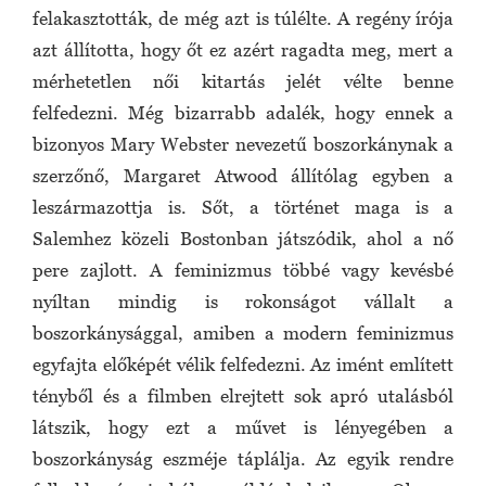
felakasztották, de még azt is túlélte. A regény írója
azt állította, hogy őt ez azért ragadta meg, mert a
mérhetetlen női kitartás jelét vélte benne
felfedezni. Még bizarrabb adalék, hogy ennek a
bizonyos Mary Webster nevezetű boszorkánynak a
szerzőnő, Margaret Atwood állítólag egyben a
leszármazottja is. Sőt, a történet maga is a
Salemhez közeli Bostonban játszódik, ahol a nő
pere zajlott. A feminizmus többé vagy kevésbé
nyíltan mindig is rokonságot vállalt a
boszorkánysággal, amiben a modern feminizmus
egyfajta előképét vélik felfedezni. Az imént említett
tényből és a filmben elrejtett sok apró utalásból
látszik, hogy ezt a művet is lényegében a
boszorkányság eszméje táplálja. Az egyik rendre