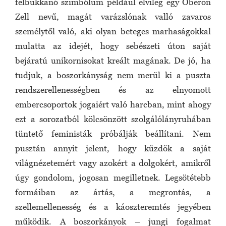
felbukkanó szimbólum például elvileg egy Oberon
Zell nevű, magát varázslónak valló zavaros
személytől való, aki olyan beteges marhaságokkal
mulatta az idejét, hogy sebészeti úton saját
bejáratú unikornisokat kreált magának. De jó, ha
tudjuk, a boszorkányság nem merül ki a puszta
rendszerellenességben és az elnyomott
embercsoportok jogaiért való harcban, mint ahogy
ezt a sorozatból kölcsönzött szolgálólányruhában
tüntető feministák próbálják beállítani. Nem
pusztán annyit jelent, hogy küzdök a saját
világnézetemért vagy azokért a dolgokért, amikről
úgy gondolom, jogosan megilletnek. Legsötétebb
formáiban az ártás, a megrontás, a
szellemellenesség és a káoszteremtés jegyében
működik. A boszorkányok – jungi fogalmat