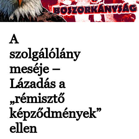
A
szolgálólány
meséje –
Lázadás a
„rémisztő
képződmények”
ellen