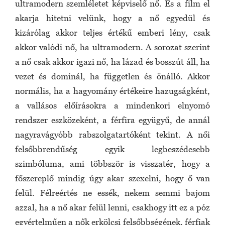
ultramodern szemléletet képviselő nő. És a film el
akarja hitetni velünk, hogy a nő egyedül és
kizárólag akkor teljes értékű emberi lény, csak
akkor valódi nő, ha ultramodern. A sorozat szerint
a nő csak akkor igazi nő, ha lázad és bosszút áll, ha
vezet és dominál, ha független és önálló. Akkor
normális, ha a hagyomány értékeire hazugságként,
a vallásos előírásokra a mindenkori elnyomó
rendszer eszközeként, a férfira együgyű, de annál
nagyravágyóbb rabszolgatartóként tekint. A női
felsőbbrendűség egyik legbeszédesebb
szimbóluma, ami többször is visszatér, hogy a
főszereplő mindig úgy akar szexelni, hogy ő van
felül. Félreértés ne essék, nekem semmi bajom
azzal, ha a nő akar felül lenni, csakhogy itt ez a póz
egyértelműen a nők erkölcsi felsőbbségének, férfiak