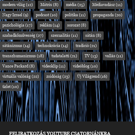
modern világ
(12)
Mátrix
(8)
média
(25)
Médiavadász
(11)
Nagy Izrael
(9)
podcast
(10)
politika
(11)
propaganda
(20)
pszichológia
(17)
reklám
(14)
sorozat
(8)
szabadkőművesség
(27)
szexualitás
(11)
sátán
(8)
sátánizmus
(14)
technokrácia
(14)
tradíció
(21)
transzhumanizmus
(18)
tudatalatti
(21)
TV
(13)
vallás
(11)
Vance Packard
(8)
videoklip
(11)
videóblog
(10)
virtuális valóság
(22)
zsidóság
(23)
Új Világrend
(16)
üzlet
(10)
FELIRATKOZÁS YOUTUBE CSATORNÁNKRA