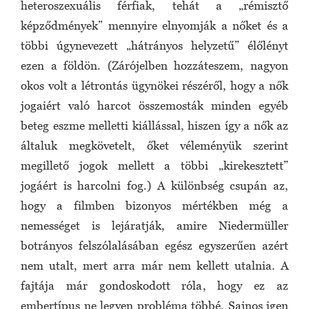
heteroszexuális férfiak, tehát a „rémisztő
képződmények” mennyire elnyomják a nőket és a
többi úgynevezett „hátrányos helyzetű” élőlényt
ezen a földön. (Zárójelben hozzáteszem, nagyon
okos volt a létrontás ügynökei részéről, hogy a nők
jogaiért való harcot összemosták minden egyéb
beteg eszme melletti kiállással, hiszen így a nők az
általuk megkövetelt, őket véleményük szerint
megillető jogok mellett a többi „kirekesztett”
jogáért is harcolni fog.) A különbség csupán az,
hogy a filmben bizonyos mértékben még a
nemességet is lejáratják, amire Niedermüller
botrányos felszólalásában egész egyszerűen azért
nem utalt, mert arra már nem kellett utalnia. A
fajtája már gondoskodott róla, hogy ez az
embertípus ne legyen probléma többé. Sajnos igen