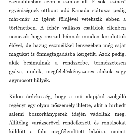
zsenialitásban azon a szinten áll. E sok „színes”
egyéniségnek otthont adó Kanada státusza pedig
már-már az ígéret földjével vetekszik ebben a
történetben. A fehér vallásos családok ellenben
nemcsak hogy rosszul bánnak minden körülöttük
élővel, de hazug eszméikkel lényegében még saját
magukat is önmegtagadásba kergetik. Azok pedig,
akik besimulnak a rendszerbe, természetesen
gyáva, undok, megfeleléskényszeres alakok vagy
agymosott hülyék.
Külön érdekesség, hogy a mű alapjául szolgáló
regényt egy olyan nőszemély ihlette, akit a hírhedt
salemi boszorkányperek idején vádoltak meg.
Állítólag varázserővel rendelkezett és rontásokat
küldött a falu megfélemlített lakóira, emiatt