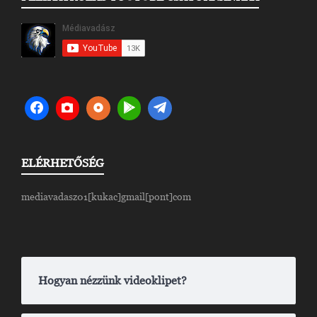
ELÉRHETŐSÉG
mediavadasz01[kukac]gmail[pont]com
Hogyan nézzünk videoklipet?