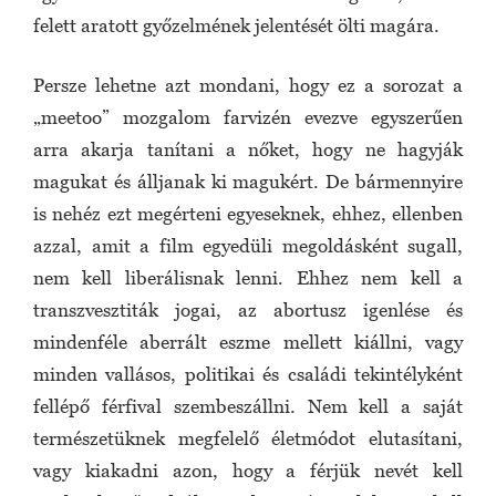
felett aratott győzelmének jelentését ölti magára.
Persze lehetne azt mondani, hogy ez a sorozat a
„meetoo” mozgalom farvizén evezve egyszerűen
arra akarja tanítani a nőket, hogy ne hagyják
magukat és álljanak ki magukért. De bármennyire
is nehéz ezt megérteni egyeseknek, ehhez, ellenben
azzal, amit a film egyedüli megoldásként sugall,
nem kell liberálisnak lenni. Ehhez nem kell a
transzvesztiták jogai, az abortusz igenlése és
mindenféle aberrált eszme mellett kiállni, vagy
minden vallásos, politikai és családi tekintélyként
fellépő férfival szembeszállni. Nem kell a saját
természetüknek megfelelő életmódot elutasítani,
vagy kiakadni azon, hogy a férjük nevét kell