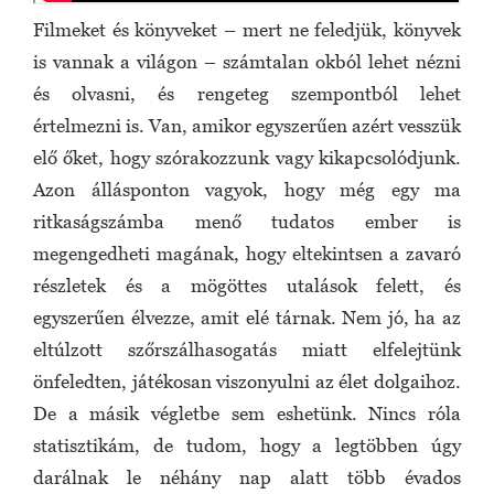
Filmeket és könyveket – mert ne feledjük, könyvek
is vannak a világon – számtalan okból lehet nézni
és olvasni, és rengeteg szempontból lehet
értelmezni is. Van, amikor egyszerűen azért vesszük
elő őket, hogy szórakozzunk vagy kikapcsolódjunk.
Azon állásponton vagyok, hogy még egy ma
ritkaságszámba menő tudatos ember is
megengedheti magának, hogy eltekintsen a zavaró
részletek és a mögöttes utalások felett, és
egyszerűen élvezze, amit elé tárnak. Nem jó, ha az
eltúlzott szőrszálhasogatás miatt elfelejtünk
önfeledten, játékosan viszonyulni az élet dolgaihoz.
De a másik végletbe sem eshetünk. Nincs róla
statisztikám, de tudom, hogy a legtöbben úgy
darálnak le néhány nap alatt több évados