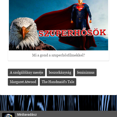
Mi a gond a szuperhősfilmekkel?
A szolgálólány meséje
boszorkányság
feminizmus
Margaret Atwood
The Handmaid's Tale