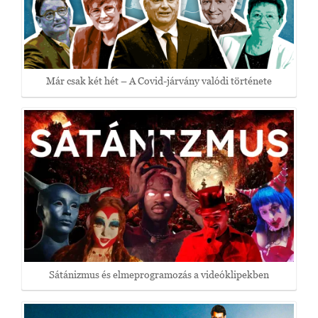
Már csak két hét – A Covid-járvány valódi története
Sátánizmus és elmeprogramozás a videóklipekben