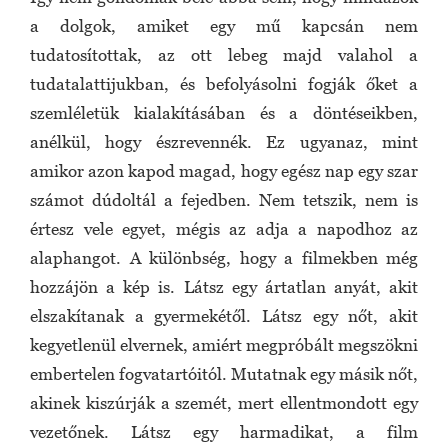
a dolgok, amiket egy mű kapcsán nem
tudatosítottak, az ott lebeg majd valahol a
tudatalattijukban, és befolyásolni fogják őket a
szemléletük kialakításában és a döntéseikben,
anélkül, hogy észrevennék. Ez ugyanaz, mint
amikor azon kapod magad, hogy egész nap egy szar
számot dúdoltál a fejedben. Nem tetszik, nem is
értesz vele egyet, mégis az adja a napodhoz az
alaphangot. A különbség, hogy a filmekben még
hozzájön a kép is. Látsz egy ártatlan anyát, akit
elszakítanak a gyermekétől. Látsz egy nőt, akit
kegyetlenül elvernek, amiért megpróbált megszökni
embertelen fogvatartóitól. Mutatnak egy másik nőt,
akinek kiszúrják a szemét, mert ellentmondott egy
vezetőnek. Látsz egy harmadikat, a film