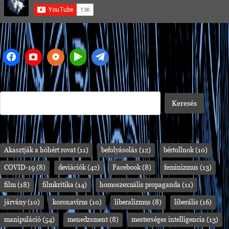
Akasztják a hóhért rovat
(11)
befolyásolás
(12)
bértollnok
(10)
COVID-19
(8)
deviációk
(42)
Facebook
(8)
feminizmus
(13)
film
(18)
filmkritika
(14)
homoszexuális propaganda
(11)
járvány
(10)
koronavírus
(10)
liberalizmus
(8)
liberális
(16)
manipuláció
(54)
menedzsment
(8)
mesterséges intelligencia
(13)