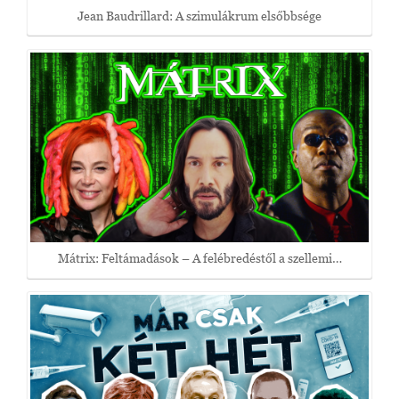
Jean Baudrillard: A szimulákrum elsőbbsége
Mátrix: Feltámadások – A felébredéstől a szellemi…