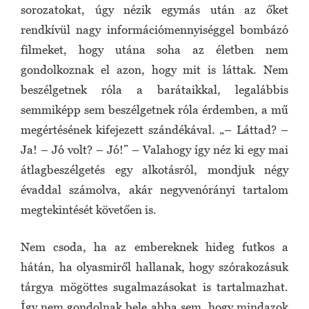
sorozatokat, úgy nézik egymás után az őket
rendkívül nagy információmennyiséggel bombázó
filmeket, hogy utána soha az életben nem
gondolkoznak el azon, hogy mit is láttak. Nem
beszélgetnek róla a barátaikkal, legalábbis
semmiképp sem beszélgetnek róla érdemben, a mű
megértésének kifejezett szándékával. „– Láttad? –
Ja! – Jó volt? – Jó!” – Valahogy így néz ki egy mai
átlagbeszélgetés egy alkotásról, mondjuk négy
évaddal számolva, akár negyvenórányi tartalom
megtekintését követően is.
Nem csoda, ha az embereknek hideg futkos a
hátán, ha olyasmiről hallanak, hogy szórakozásuk
tárgya mögöttes sugalmazásokat is tartalmazhat.
Így nem gondolnak bele abba sem, hogy mindazok