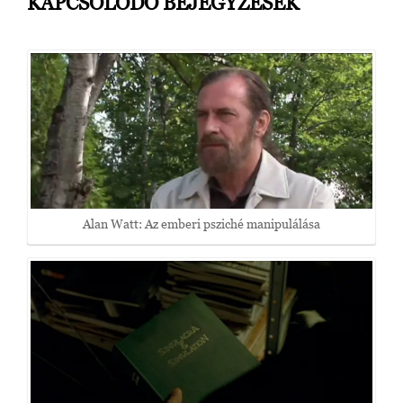
KAPCSOLÓDÓ BEJEGYZÉSEK
Alan Watt: Az emberi psziché manipulálása