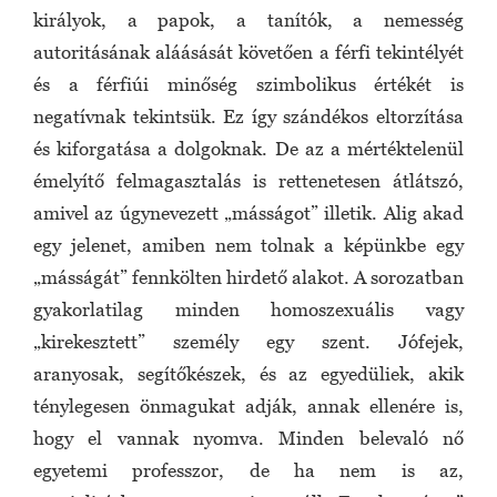
királyok, a papok, a tanítók, a nemesség
autoritásának aláásását követően a férfi tekintélyét
és a férfiúi minőség szimbolikus értékét is
negatívnak tekintsük. Ez így szándékos eltorzítása
és kiforgatása a dolgoknak. De az a mértéktelenül
émelyítő felmagasztalás is rettenetesen átlátszó,
amivel az úgynevezett „másságot” illetik. Alig akad
egy jelenet, amiben nem tolnak a képünkbe egy
„másságát” fennkölten hirdető alakot. A sorozatban
gyakorlatilag minden homoszexuális vagy
„kirekesztett” személy egy szent. Jófejek,
aranyosak, segítőkészek, és az egyedüliek, akik
ténylegesen önmagukat adják, annak ellenére is,
hogy el vannak nyomva. Minden belevaló nő
egyetemi professzor, de ha nem is az,