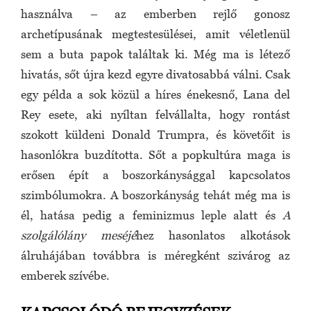
használva – az emberben rejlő gonosz
archetípusának megtestesülései, amit véletlenül
sem a buta papok találtak ki. Még ma is létező
hivatás, sőt újra kezd egyre divatosabbá válni. Csak
egy példa a sok közül a híres énekesnő, Lana del
Rey esete, aki nyíltan felvállalta, hogy rontást
szokott küldeni Donald Trumpra, és követőit is
hasonlókra buzdította. Sőt a popkultúra maga is
erősen épít a boszorkánysággal kapcsolatos
szimbólumokra. A boszorkányság tehát még ma is
él, hatása pedig a feminizmus leple alatt és
A
szolgálólány meséjé
hez hasonlatos alkotások
álruhájában továbbra is méregként szivárog az
emberek szívébe.