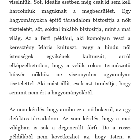
viselniük. Sőt, ideális esetben még csak ki sem kell
harcolniuk maguknak a megbecsülést. Egy
hagyományokra építő társadalom biztosítja a nők
tiszteletét, sőt, sokkal inkább biztosítja, mint a mai
világ. Az a férfi például, aki komolyan veszi a
keresztény Mária kultuszt, vagy a hindu női
istenségek egyikének kultuszát, arról
elképzelhetetlen, hogy a velük rokon természetű
húsvér nőkhöz ne viszonyulna ugyanolyan
tisztelettel. Aki mást állít, csak azt tanúsítja, hogy
semmit nem ért a hagyományokból.
Az nem kérdés, hogy amibe ez a nő bekerül, az egy
defektes társadalom. Az sem kérdés, hogy a mai
világban is sok a degenerált férfi. De a rossz
példákból nem következhet az, hogy Isten, a