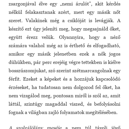
zsargonjával élve egy „nemi árulót”, akit kérdés
nélkül felakasztanak azért, mert egy másik nőt
szeret. Valakinek még a csiklóját is levágják. A
készítő ezt úgy jeleníti meg, hogy megsajnáld őket,
együtt érezz velük. Olyannyira, hogy a néző
számára valahol még az is érthető és elfogadható,
amikor egy másik jelenetben ezek a nők jogos
dühükben, pár perc erejéig végre tettekben is kiélve
bosszúszomjukat, szó szerint szétmarcangolnak egy
férfit. Ezeket a képeket és a hozzájuk kapcsolódó
érzéseket, ha tudatosan nem dolgozod fel őket, ha
nem vizsgálod meg, pontosan miről is szól az, amit
láttál, szintúgy magaddal viszed, és befolyásolni
fognak a világban zajló folyamatok megítélésében.
A szolgálólány meséje
a nem túl távoli jövő