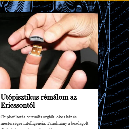
Utópisztikus rémálom az
Ericssontól
Chipbeültetés, virtuális orgiák, okos ház és
mesterséges intelligencia. Tanulmány a beadagolt