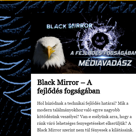
Black Mirror – A
fejlődés fogságában
Hol húzódnak a technikai fejlődés határai? Mik a
modern találmányokhoz való egyre nagyobb
kötődésünk veszélyei? Van-e esélyünk arra, hogy a
ránk váró lehetséges fenyegetéseket elkerüljük? A
Black Mirror szerint nem túl fényesek a kilátásaink.