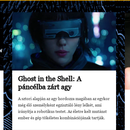
Ghost in the Shell: A
páncélba zárt agy
A sztori alapján az agy hordozza magában az egykor
még élő személyként egzisztáló lény lelkét, ami
irányítja a robotikus testet. Az életre kelt mutánst
ember és gép tökéletes kombinációjának tartják.