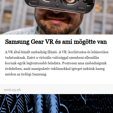
Samsung Gear VR és ami mögötte van
A VR által kínált szabadság illúzió. A VR: korlátozása és leláncolása
tudatunknak. Ezért a virtuális valósággal szembeni ellenállás
korunk egyik legfontosabb feladata. Pontosan ama szabadságunk
érdekében, amit manipulatív reklámokkal ígérget nekünk hazug
módon az ördögi Samsung.
2016.03.06.