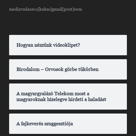
mediavadasz01[kukac]gmail[pont]com
Hogyan nézzünk videoklipet?
Birodalom – Orvosok görbe tükörben
A magyargyalázó Telekom most a
magyaroknak hízelegve hirdeti a haladást
A fajkeverés szuggesztiója