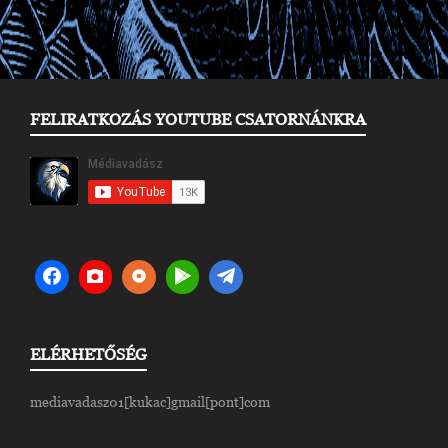
FELIRATKOZÁS YOUTUBE CSATORNÁNKRA
ELÉRHETŐSÉG
mediavadasz01[kukac]gmail[pont]com