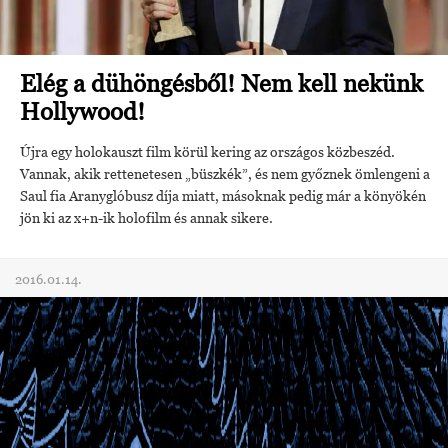
Elég a dühöngésből! Nem kell nekünk
Hollywood!
Újra egy holokauszt film körül kering az országos közbeszéd.
Vannak, akik rettenetesen „büszkék”, és nem győznek ömlengeni a
Saul fia Aranyglóbusz díja miatt, másoknak pedig már a könyökén
jön ki az x+n-ik holofilm és annak sikere.
2016.01.14.