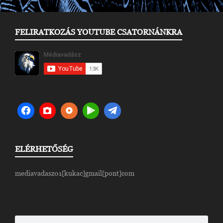
FELIRATKOZÁS YOUTUBE CSATORNÁNKRA
ELÉRHETŐSÉG
mediavadasz01[kukac]gmail[pont]com