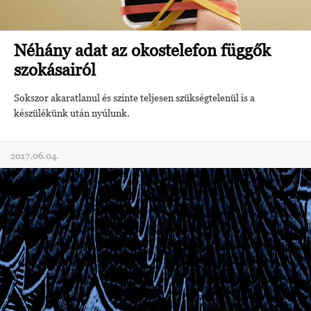
Néhány adat az okostelefon függők
szokásairól
Sokszor akaratlanul és szinte teljesen szükségtelenül is a
készülékünk után nyúlunk.
2017.06.04.