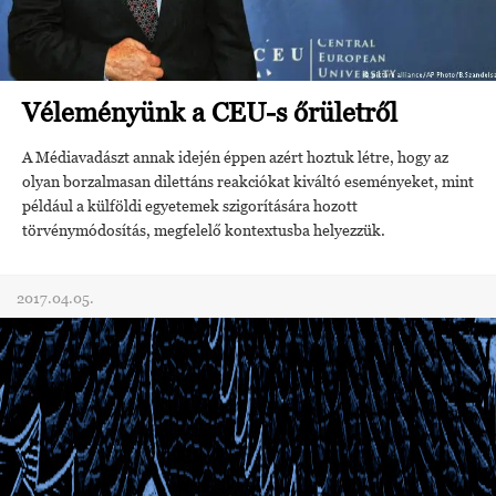
Véleményünk a CEU-s őrületről
A Médiavadászt annak idején éppen azért hoztuk létre, hogy az
olyan borzalmasan dilettáns reakciókat kiváltó eseményeket, mint
például a külföldi egyetemek szigorítására hozott
törvénymódosítás, megfelelő kontextusba helyezzük.
2017.04.05.