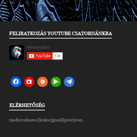
FELIRATKOZÁS YOUTUBE CSATORNÁNKRA
ELÉRHETŐSÉG
mediavadasz01[kukac]gmail[pont]com