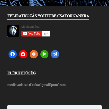
FELIRATKOZÁS YOUTUBE CSATORNÁNKRA
ELÉRHETŐSÉG
mediavadasz01[kukac]gmail[pont]com