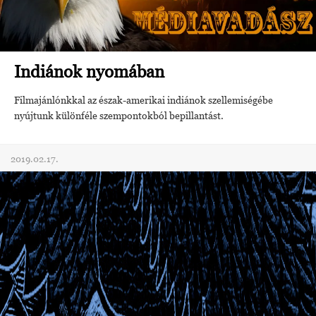
Indiánok nyomában
Filmajánlónkkal az észak-amerikai indiánok szellemiségébe
nyújtunk különféle szempontokból bepillantást.
2019.02.17.