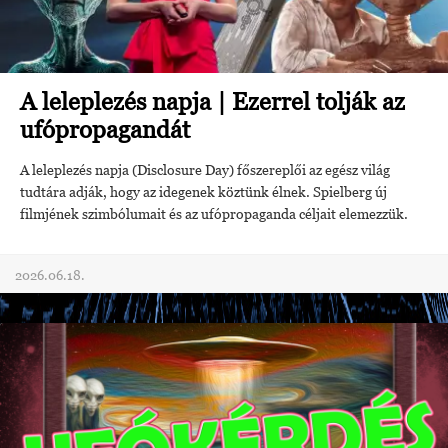
A leleplezés napja | Ezerrel tolják az
ufópropagandát
A leleplezés napja (Disclosure Day) főszereplői az egész világ
tudtára adják, hogy az idegenek köztünk élnek. Spielberg új
filmjének szimbólumait és az ufópropaganda céljait elemezzük.
2026.06.18.