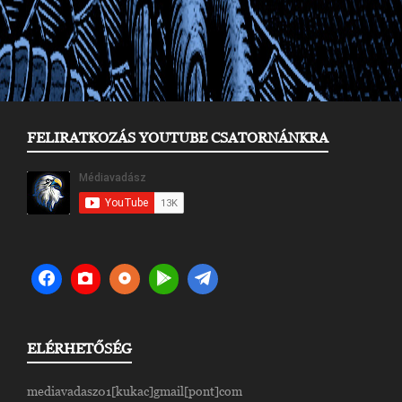
FELIRATKOZÁS YOUTUBE CSATORNÁNKRA
ELÉRHETŐSÉG
mediavadasz01[kukac]gmail[pont]com