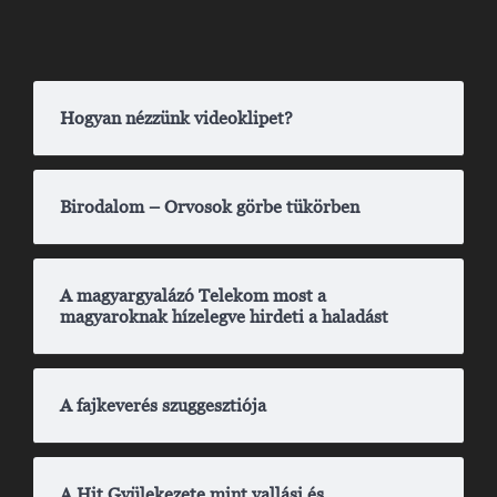
Hogyan nézzünk videoklipet?
Birodalom – Orvosok görbe tükörben
A magyargyalázó Telekom most a
magyaroknak hízelegve hirdeti a haladást
A fajkeverés szuggesztiója
A Hit Gyülekezete mint vallási és