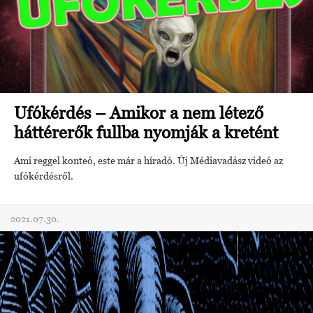
Ufókérdés – Amikor a nem létező
háttérerők fullba nyomják a kretént
Ami reggel konteó, este már a híradó. Új Médiavadász videó az
ufókérdésről.
2021.07.30.