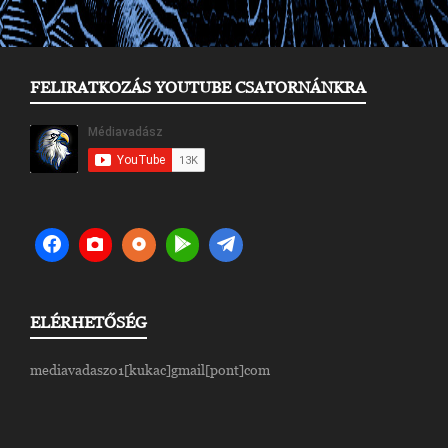
FELIRATKOZÁS YOUTUBE CSATORNÁNKRA
ELÉRHETŐSÉG
mediavadasz01[kukac]gmail[pont]com