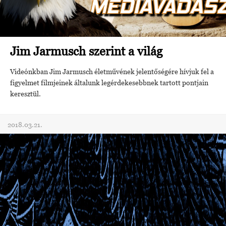
Jim Jarmusch szerint a világ
Videónkban Jim Jarmusch életművének jelentőségére hívjuk fel a
figyelmet filmjeinek általunk legérdekesebbnek tartott pontjain
keresztül.
2018.03.21.