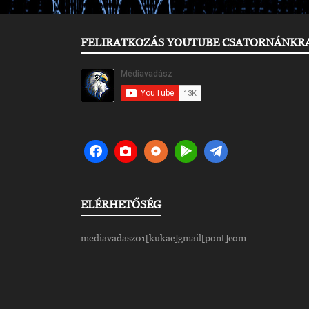
FELIRATKOZÁS YOUTUBE CSATORNÁNKR
ELÉRHETŐSÉG
mediavadasz01[kukac]gmail[pont]com