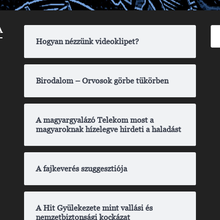
A
Hogyan nézzünk videoklipet?
Birodalom – Orvosok görbe tükörben
A magyargyalázó Telekom most a
magyaroknak hízelegve hirdeti a haladást
A fajkeverés szuggesztiója
A Hit Gyülekezete mint vallási és
nemzetbiztonsági kockázat