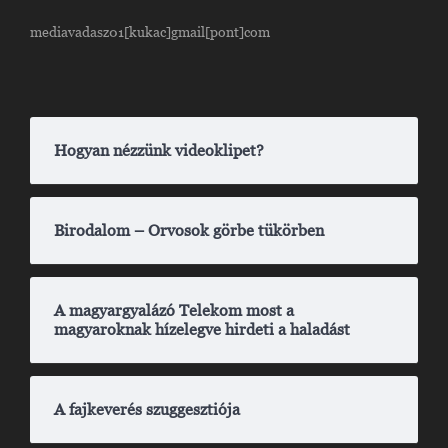
mediavadasz01[kukac]gmail[pont]com
Hogyan nézzünk videoklipet?
Birodalom – Orvosok görbe tükörben
A magyargyalázó Telekom most a
magyaroknak hízelegve hirdeti a haladást
A fajkeverés szuggesztiója