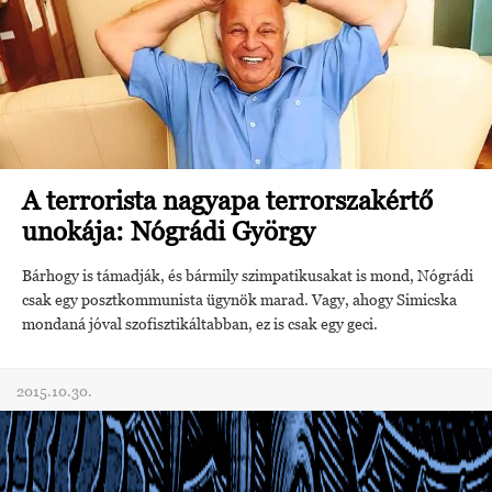
A terrorista nagyapa terrorszakértő
unokája: Nógrádi György
Bárhogy is támadják, és bármily szimpatikusakat is mond, Nógrádi
csak egy posztkommunista ügynök marad. Vagy, ahogy Simicska
mondaná jóval szofisztikáltabban, ez is csak egy geci.
2015.10.30.