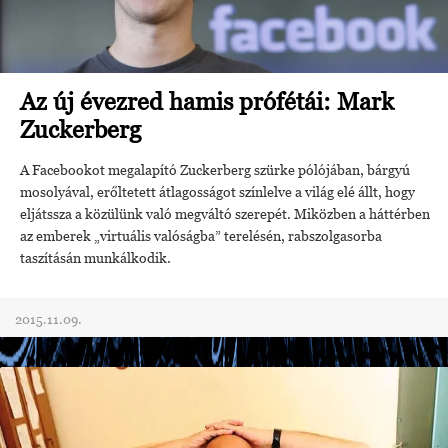
Az új évezred hamis prófétái: Mark
Zuckerberg
A Facebookot megalapító Zuckerberg szürke pólójában, bárgyú
mosolyával, erőltetett átlagosságot színlelve a világ elé állt, hogy
eljátssza a közülünk való megváltó szerepét. Miközben a háttérben
az emberek „virtuális valóságba” terelésén, rabszolgasorba
taszításán munkálkodik.
2015.11.09.