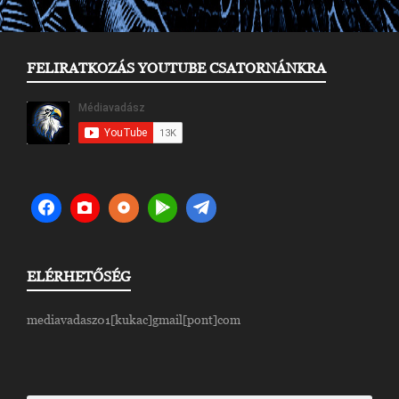
FELIRATKOZÁS YOUTUBE CSATORNÁNKRA
ELÉRHETŐSÉG
mediavadasz01[kukac]gmail[pont]com