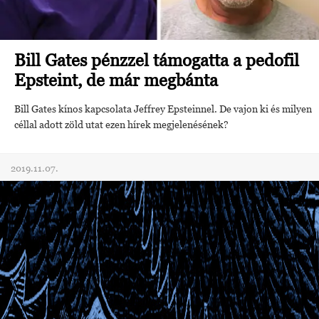
Bill Gates pénzzel támogatta a pedofil
Epsteint, de már megbánta
Bill Gates kínos kapcsolata Jeffrey Epsteinnel. De vajon ki és milyen
céllal adott zöld utat ezen hírek megjelenésének?
2019.11.07.