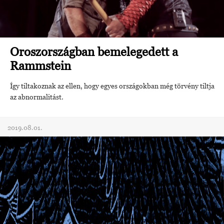
Oroszországban bemelegedett a
Rammstein
Így tiltakoznak az ellen, hogy egyes országokban még törvény tiltja
az abnormalitást.
2019.08.01.