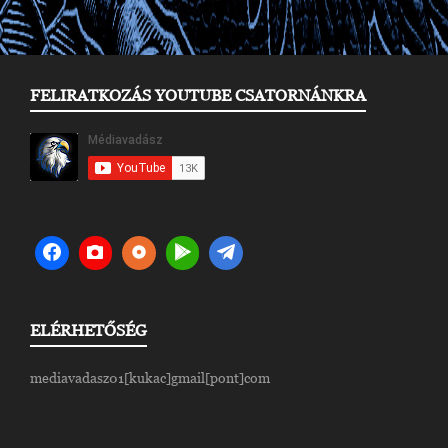
FELIRATKOZÁS YOUTUBE CSATORNÁNKRA
ELÉRHETŐSÉG
mediavadasz01[kukac]gmail[pont]com