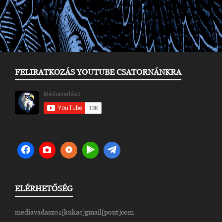
FELIRATKOZÁS YOUTUBE CSATORNÁNKRA
ELÉRHETŐSÉG
mediavadasz01[kukac]gmail[pont]com