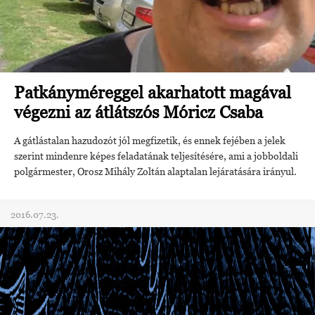
Patkányméreggel akarhatott magával
végezni az átlátszós Móricz Csaba
A gátlástalan hazudozót jól megfizetik, és ennek fejében a jelek
szerint mindenre képes feladatának teljesítésére, ami a jobboldali
polgármester, Orosz Mihály Zoltán alaptalan lejáratására irányul.
2016.07.23.