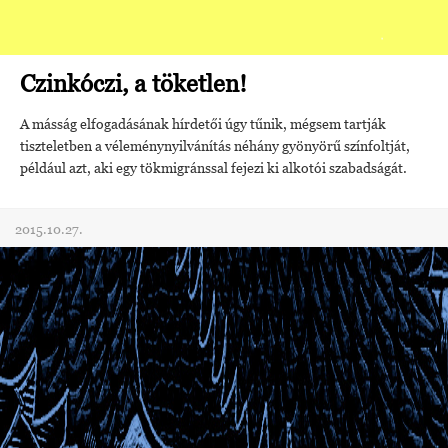
Czinkóczi, a töketlen!
A másság elfogadásának hírdetői úgy tűnik, mégsem tartják
tiszteletben a véleménynyilvánítás néhány gyönyörű színfoltját,
például azt, aki egy tökmigránssal fejezi ki alkotói szabadságát.
2015.10.27.