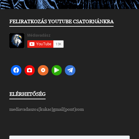
FELIRATKOZÁS YOUTUBE CSATORNÁNKRA
ELÉRHETŐSÉG
mediavadasz01[kukac]gmail[pont]com