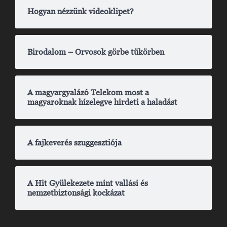
Hogyan nézzünk videoklipet?
Birodalom – Orvosok görbe tükörben
A magyargyalázó Telekom most a
magyaroknak hízelegve hirdeti a haladást
A fajkeverés szuggesztiója
A Hit Gyülekezete mint vallási és
nemzetbiztonsági kockázat