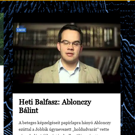
Heti Balfasz: Ablonczy
Bálint
A beteges képzelgéseit papírlapra hányó Ablonczy
ezúttal a Jobbik úgynevezett „holdudvarát” vette