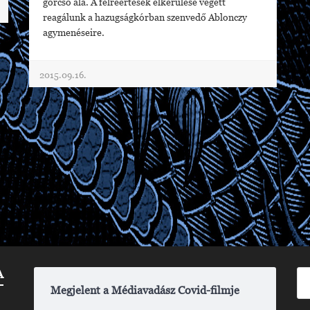
górcső alá. A félreértések elkerülése végett
reagálunk a hazugságkórban szenvedő Ablonczy
agymenéseire.
2015.09.16.
A
Megjelent a Médiavadász Covid-filmje