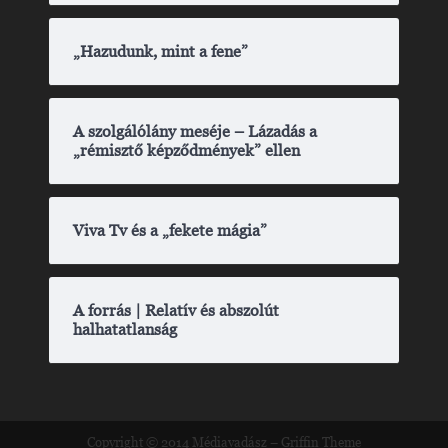
„Hazudunk, mint a fene”
A szolgálólány meséje – Lázadás a
„rémisztő képződmények” ellen
Viva Tv és a „fekete mágia”
A forrás | Relatív és abszolút
halhatatlanság
Copyright © 2014
Médiavadász
–
Griffin Theme