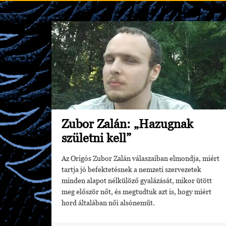
Zubor Zalán: „Hazugnak
születni kell”
Az Origós Zubor Zalán válaszaiban elmondja, miért
tartja jó befektetésnek a nemzeti szervezetek
minden alapot nélkülöző gyalázását, mikor ütött
meg először nőt, és megtudtuk azt is, hogy miért
hord általában női alsóneműt.