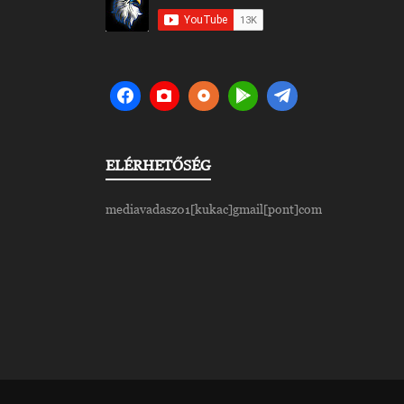
ELÉRHETŐSÉG
mediavadasz01[kukac]gmail[pont]com