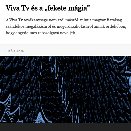
Viva Tv és a „fekete mágia”
A Viva Tv tevékenysége nem szól másról, mint a magyar fiatalság
szándékos megalázásáról és megerőszakolásáról annak érdekében,
hogy engedelmes rabszolgává neveljék.
2016.10.10.