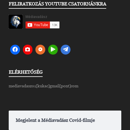
FELIRATKOZÁS YOUTUBE CSATORNÁNKRA
ELÉRHETŐSÉG
mediavadasz01[kukac]gmail[pont]com
Megjelent a Médiavadász Covid-filmje