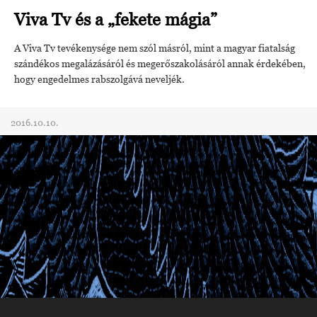
Viva Tv és a „fekete mágia”
A Viva Tv tevékenysége nem szól másról, mint a magyar fiatalság
szándékos megalázásáról és megerőszakolásáról annak érdekében,
hogy engedelmes rabszolgává neveljék.
2016.10.10.