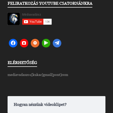
FELIRATKOZÁS YOUTUBE CSATORNÁNKRA
ELÉRHETŐSÉG
mediavadasz01[kukac]gmail[pont]com
Hogyan nézzünk videoklipet?