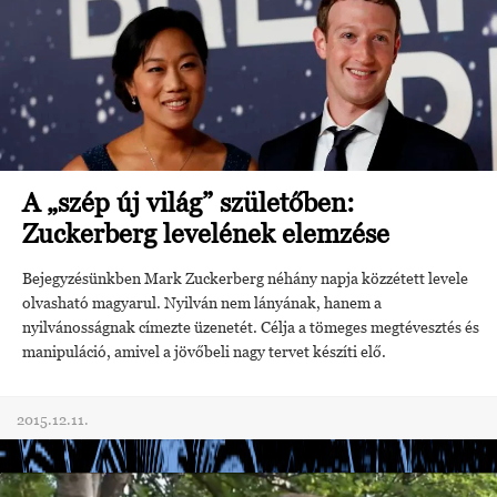
A „szép új világ” születőben:
Zuckerberg levelének elemzése
Bejegyzésünkben Mark Zuckerberg néhány napja közzétett levele
olvasható magyarul. Nyilván nem lányának, hanem a
nyilvánosságnak címezte üzenetét. Célja a tömeges megtévesztés és
manipuláció, amivel a jövőbeli nagy tervet készíti elő.
2015.12.11.