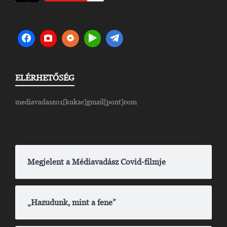
ELÉRHETŐSÉG
mediavadasz01[kukac]gmail[pont]com
Megjelent a Médiavadász Covid-filmje
„Hazudunk, mint a fene”