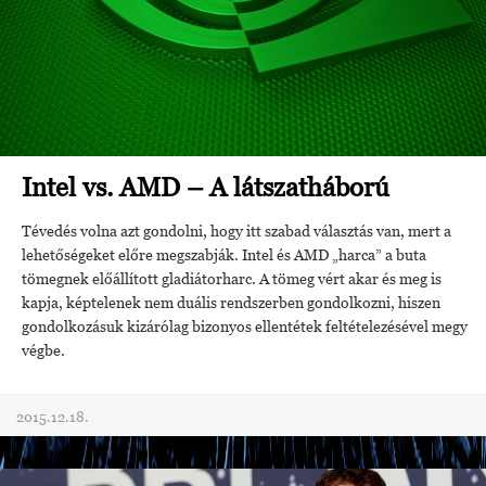
Intel vs. AMD – A látszatháború
Tévedés volna azt gondolni, hogy itt szabad választás van, mert a
lehetőségeket előre megszabják. Intel és AMD „harca” a buta
tömegnek előállított gladiátorharc. A tömeg vért akar és meg is
kapja, képtelenek nem duális rendszerben gondolkozni, hiszen
gondolkozásuk kizárólag bizonyos ellentétek feltételezésével megy
végbe.
2015.12.18.