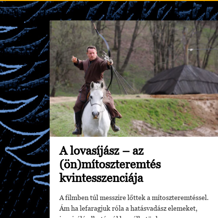
A lovasíjász – az
(ön)mítoszteremtés
kvintesszenciája
A filmben túl messzire lőttek a mítoszteremtéssel.
Ám ha lefaragjuk róla a hatásvadász elemeket,