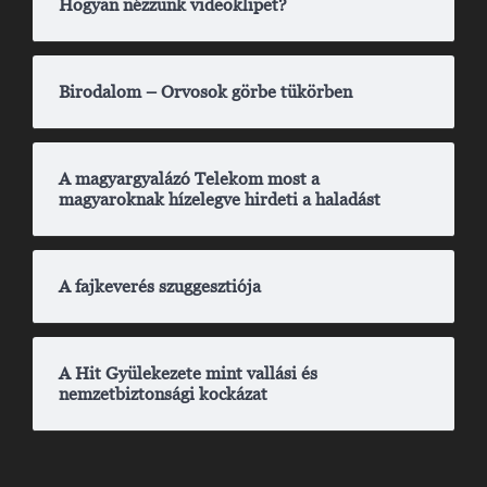
Hogyan nézzünk videoklipet?
Birodalom – Orvosok görbe tükörben
A magyargyalázó Telekom most a
magyaroknak hízelegve hirdeti a haladást
A fajkeverés szuggesztiója
A Hit Gyülekezete mint vallási és
nemzetbiztonsági kockázat