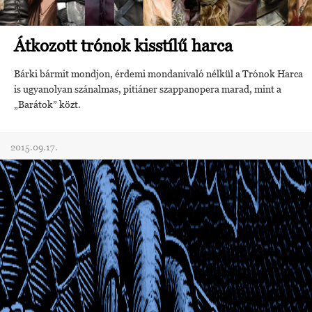
Átkozott trónok kisstílű harca
Bárki bármit mondjon, érdemi mondanivaló nélkül a Trónok Harca
is ugyanolyan szánalmas, pitiáner szappanopera marad, mint a
„Barátok” közt.
2015.09.17.