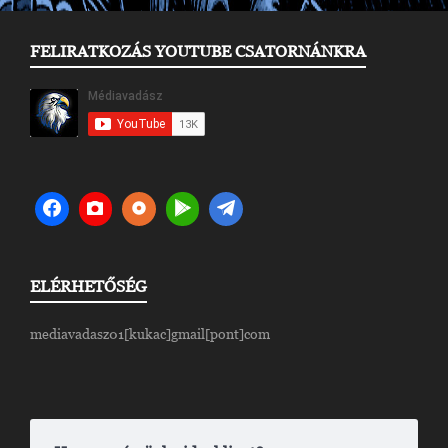
FELIRATKOZÁS YOUTUBE CSATORNÁNKRA
ELÉRHETŐSÉG
mediavadasz01[kukac]gmail[pont]com