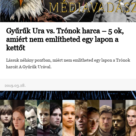
Gyűrűk Ura vs. Trónok harca – 5 ok,
amiért nem említheted egy lapon a
kettőt
Lássuk néhány pontban, miért nem említheted egy lapon a Trónok
harcát A Gyűrűk Urával.
2019.03.28.