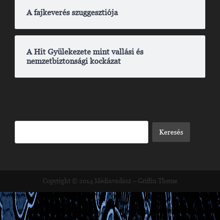
A fajkeverés szuggesztiója
A Hit Gyülekezete mint vallási és
nemzetbiztonsági kockázat
Copyright © 2014
Médiavadász
–
Griffin Theme