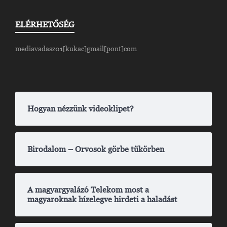
ELÉRHETŐSÉG
mediavadasz01[kukac]gmail[pont]com
Hogyan nézzünk videoklipet?
Birodalom – Orvosok görbe tükörben
A magyargyalázó Telekom most a
magyaroknak hízelegve hirdeti a haladást