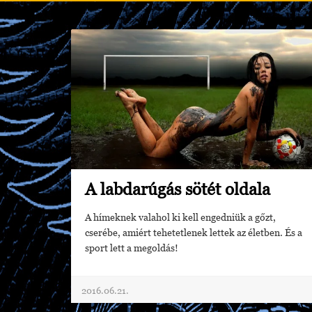
A labdarúgás sötét oldala
A hímeknek valahol ki kell engedniük a gőzt,
cserébe, amiért tehetetlenek lettek az életben. És a
sport lett a megoldás!
2016.06.21.