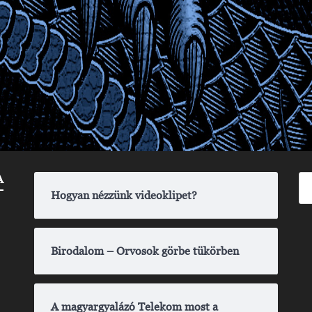
A
Hogyan nézzünk videoklipet?
Birodalom – Orvosok görbe tükörben
A magyargyalázó Telekom most a